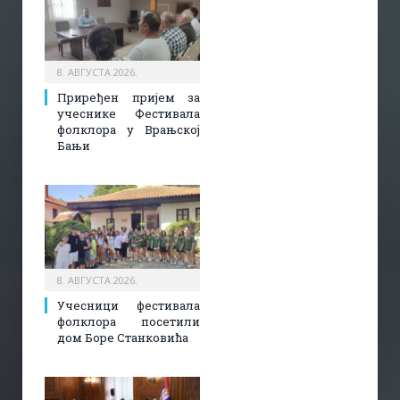
8. АВГУСТА 2026.
Приређен пријем за
учеснике Фестивала
фолклора у Врањској
Бањи
8. АВГУСТА 2026.
Учесници фестивала
фолклора посетили
дом Боре Станковића