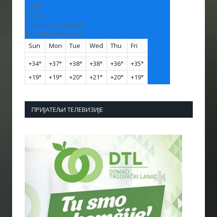
L:
+
20°
Vranje
Saturday, 08 August
See 7-Day Forecast
Sun
Mon
Tue
Wed
Thu
Fri
+
34°
+
37°
+
38°
+
38°
+
36°
+
35°
+
19°
+
19°
+
20°
+
21°
+
20°
+
19°
ПРИЈАТЕЉИ ТЕЛЕВИЗИЈЕ