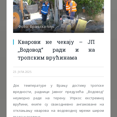
Фото: Врањска плус
Кварови не чекају – ЈП
,,Водовод“ ради и на
тропским врућинама
23. ЈУЛА 2025.
Док температуре у Врању достижу тропске
вредности, радници Јавног предузећа ,,Водовод“
неуморно раде на терену. Упркос екстремној
врућини, екипе су свакодневно ангажоване на
отклањању кварова на водоводној мрежи широм
града и околине.