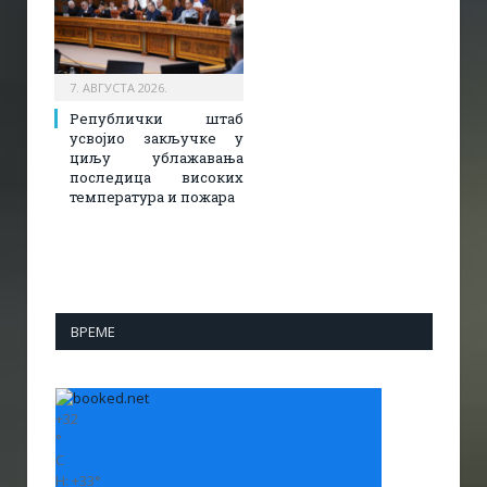
7. АВГУСТА 2026.
Републички штаб
усвојио закључке у
циљу ублажавања
последица високих
температура и пожара​
ВРЕМЕ
+
32
°
C
H:
+
33°