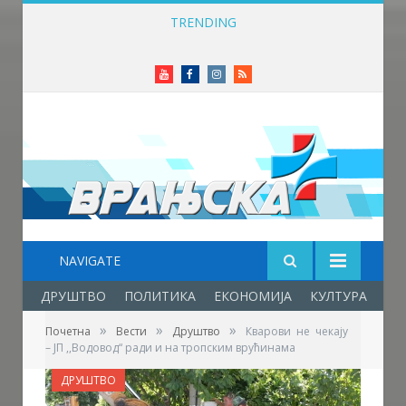
TRENDING
Приређен пријем за учеснике Фестивала фолклора у Врањској Бањи
Youtube
Facebook
Instagram
RSS
NAVIGATE
ДРУШТВО
ПОЛИТИКА
ЕКОНОМИЈА
КУЛТУРА
ОБ
»
»
»
Почетна
Вести
Друштво
Кварови не чекају
– ЈП ,,Водовод“ ради и на тропским врућинама
ДРУШТВО