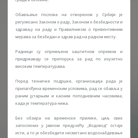
Обављање послова на отвореном у Србији је
регулисано Законом о раду, Законом о безбедности и
здрављу на раду и Правилником о превентивним
мерама за безбедан и здрав рад на радном месту.
Радници су опремљени заштитном опремом и
придржавају се препорука за рад по изузетно
високим температурама.
Поред техничке подршке, организација рада је
прилагођена временским условима, рад се обавља у
раним јутарњим и касним поподневним часовима,
када је температура нижа.
Без обзира на временске прилике, циљ свих
запослених у Јавном предузећу ,,Водовод“ остаје
исти, а то је обезбедити несметано водоснабдевање