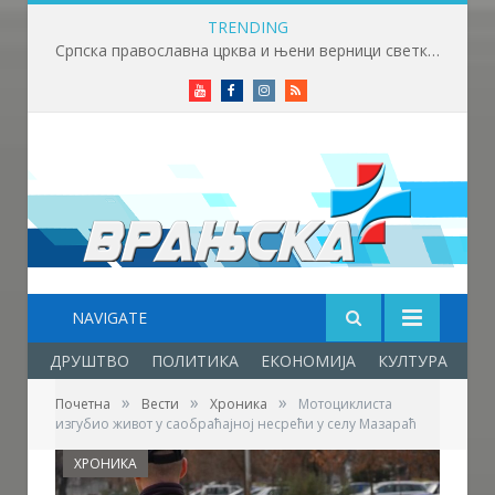
TRENDING
Српска православна црква и њени верници светкују Светог Пантелејмона
Youtube
Facebook
Instagram
RSS
NAVIGATE
ДРУШТВО
ПОЛИТИКА
ЕКОНОМИЈА
КУЛТУРА
ОБ
»
»
»
Почетна
Вести
Хроника
Мотоциклиста
изгубио живот у саобраћајној несрећи у селу Мазараћ
ХРОНИКА