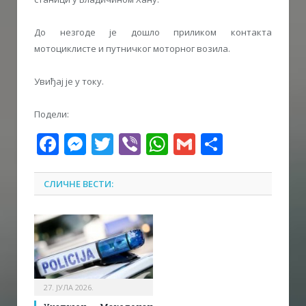
До незгоде је дошло приликом контакта
мотоциклисте и путничког моторног возила.
Увиђај је у току.
Подели:
Facebook
Messenger
Twitter
Viber
WhatsApp
Gmail
Share
СЛИЧНЕ ВЕСТИ:
27. ЈУЛА 2026.