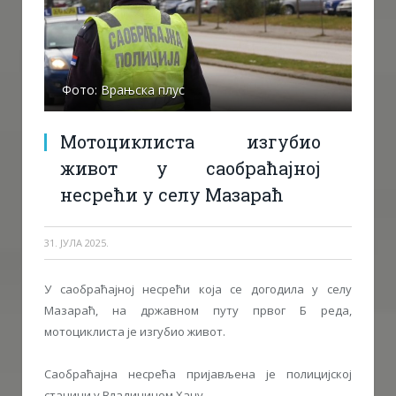
Фото: Врањска плус
Мотоциклиста изгубио
живот у саобраћајној
несрећи у селу Мазараћ
31. ЈУЛА 2025.
У саобраћајној несрећи која се догодила у селу
Мазараћ, на државном путу првог Б реда,
мотоциклиста је изгубио живот.
Саобраћајна несрећа пријављена је полицијској
станици у Владичином Хану.