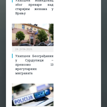
Ухапшен Македонац
због преваре над
старијим женама у
Врању
24. ЈУЛА 2026.
Ухапшен Београђанин
у Сурдулици –
превозио 13
ирегуларних
миграната