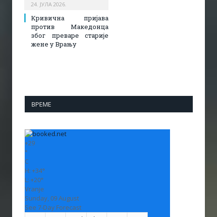
24. ЈУЛА 2026.
Кривична пријава
против Македонца
због преваре старије
жене у Врању
ВРЕМЕ
+
29
°
C
H:
+
34°
L:
+
20°
Vranje
Sunday, 09 August
See 7-Day Forecast