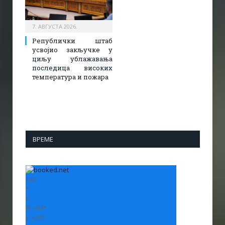
7. АВГУСТА 2026.
Републички штаб
усвојио закључке у
циљу ублажавања
последица високих
температура и пожара​
ВРЕМЕ
+
32
°
C
H:
+
33°
L:
+
20°