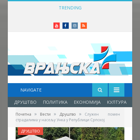
TRENDING
Приређен пријем за учеснике Фестивала фолклора у Врањској Бањи
Youtube
Facebook
Instagram
RSS
NAVIGATE
ДРУШТВО
ПОЛИТИКА
ЕКОНОМИЈА
КУЛТУРА
ОБ
»
»
»
Почетна
Вести
Друштво
Служен помен
страдалима у насељу Унка у Републици Српској
ДРУШТВО