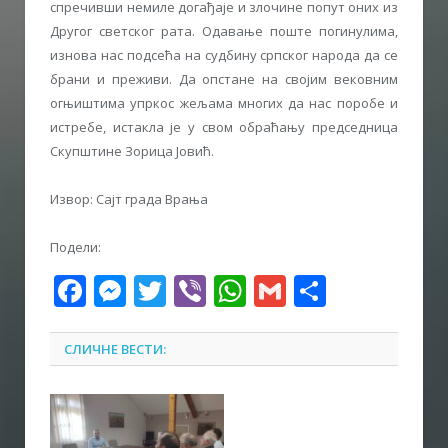
спречивши немиле догађаје и злочине попут оних из
Другог светског рата. Одавање поште погинулима,
изнова нас подсећа на судбину српског народа да се
брани и преживи. Да опстане на својим вековним
огњиштима упркос жељама многих да нас поробе и
истребe, истакла је у свом обраћању председница
Скупштине Зорица Јовић.
Извор: Сајт града Врања
Подели:
Facebook
Messenger
Twitter
Viber
WhatsApp
Gmail
Share
СЛИЧНЕ ВЕСТИ: