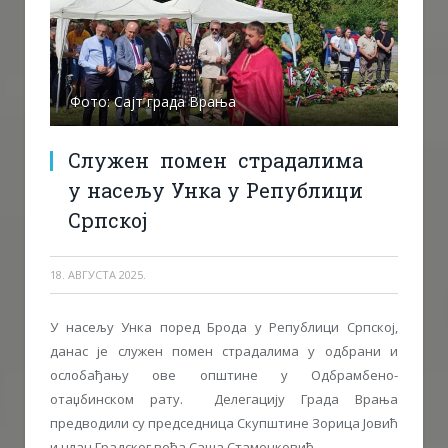
Фото: Сајт града Врања
Служен помен страдалима
у насељу Унка у Републици
Српској
18. АВГУСТА 2025.
У насељу Унка поред Брода у Републици Српској,
данас је служен помен страдалима у одбрани и
ослобађању ове општине у Одбрамбено-
отаџбинском рату. Делегацију Града Врања
предводили су председница Скупштине Зорица Јовић
и члан Градског већа Саша Стаменковић.