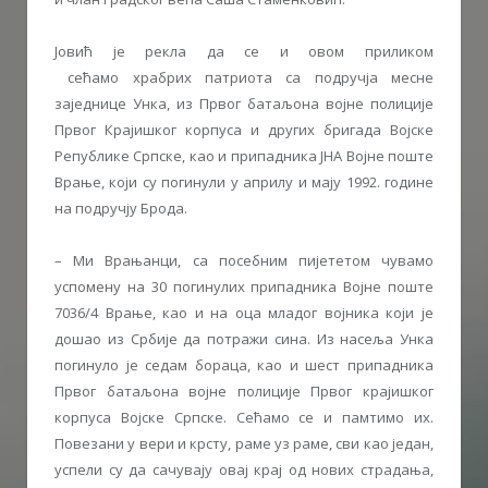
Јовић је рекла да се и овом приликом
сећамо храбрих патриота са подручја месне
заједнице Унка, из Првог батаљона војне полиције
Првог Крајишког корпуса и других бригада Војске
Републике Српске, као и припадника ЈНА Војне поште
Врање, који су погинули у априлу и мају 1992. године
на подручју Брода.
– Ми Врањанци, са посебним пијететом чувамо
успомену на 30 погинулих припадника Војне поште
7036/4 Врање, као и на оца младог војника који је
дошао из Србије да потражи сина. Из насеља Унка
погинуло је седам бораца, као и шест припадника
Првог батаљона војне полиције Првог крајишког
корпуса Војске Српске. Сећамо се и памтимо их.
Повезани у вери и крсту, раме уз раме, сви као један,
успели су да сачувају овај крај од нових страдања,