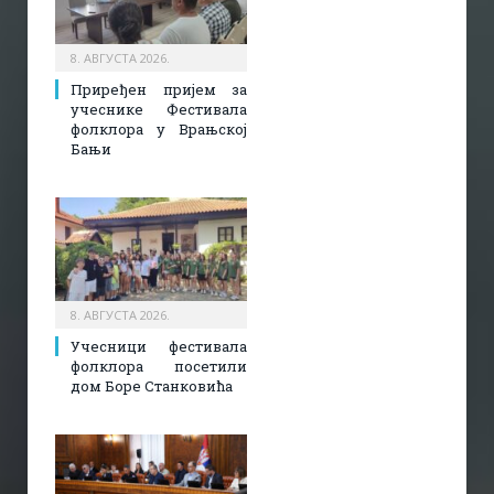
8. АВГУСТА 2026.
Приређен пријем за
учеснике Фестивала
фолклора у Врањској
Бањи
8. АВГУСТА 2026.
Учесници фестивала
фолклора посетили
дом Боре Станковића