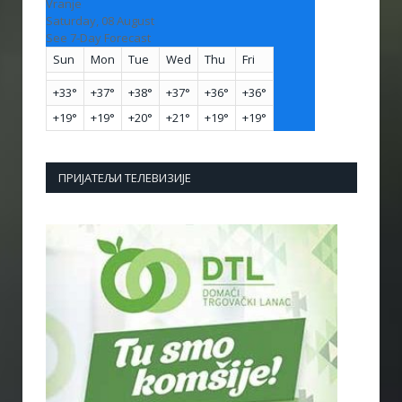
Vranje
Saturday, 08 August
See 7-Day Forecast
Sun
Mon
Tue
Wed
Thu
Fri
+
33°
+
37°
+
38°
+
37°
+
36°
+
36°
+
19°
+
19°
+
20°
+
21°
+
19°
+
19°
ПРИЈАТЕЉИ ТЕЛЕВИЗИЈЕ