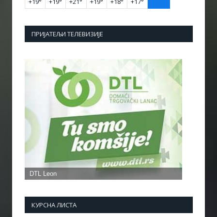
+
19°
+
19°
+
21°
+
19°
+
18°
+
17°
ПРИЈАТЕЉИ ТЕЛЕВИЗИЈЕ
КУРСНА ЛИСТА