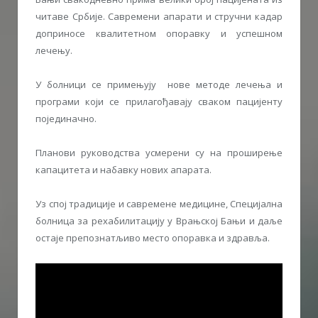
читаве Србије. Савремени апарати и стручни кадар
доприносе квалитетном опоравку и успешном
лечењу.
У болници се примењују нове методе лечења и
програми који се прилагођавају сваком пацијенту
појединачно.
Планови руководства усмерени су на проширење
капацитета и набавку нових апарата.
Уз спој традиције и савремене медицине, Специјалнa
болница за рехабилитацију у Врањској Бањи и даље
остаје препознатљиво место опоравка и здравља.