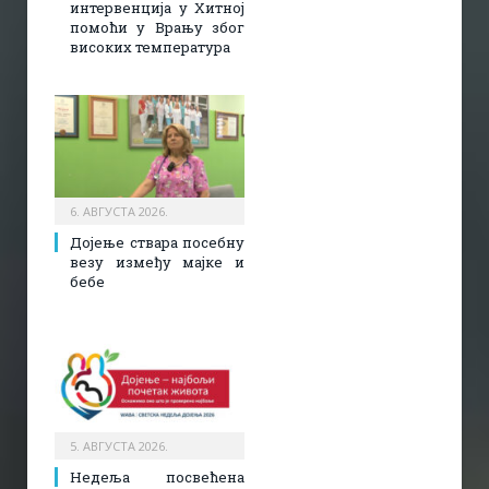
интервенција у Хитној
помоћи у Врању због
високих температура
6. АВГУСТА 2026.
Дојење ствара посебну
везу између мајке и
бебе
5. АВГУСТА 2026.
Недеља посвећена