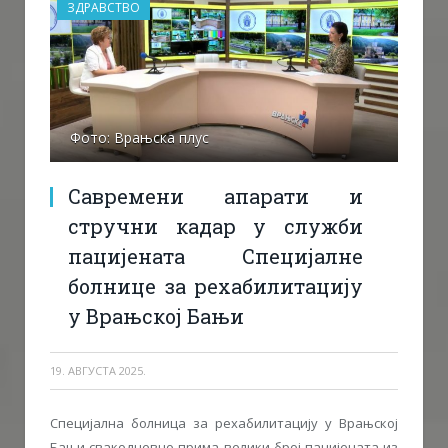
ЗДРАВСТВО
Фото: Врањска плус
Савремени апарати и
стручни кадар у служби
пацијената Специјалне
болнице за рехабилитацију
у Врањској Бањи
19. АВГУСТА 2025.
Специјалнa болница за рехабилитацију у Врањској
Бањи свакодневно прима велики број пацијената из