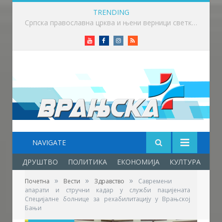
TRENDING
Мини Бициклијада окупила велики број малишана
Youtube
Facebook
Instagram
RSS
NAVIGATE
ДРУШТВО
ПОЛИТИКА
ЕКОНОМИЈА
КУЛТУРА
ОБ
»
»
»
Почетна
Вести
Здравство
Савремени
апарати и стручни кадар у служби пацијената
Специјалне болнице за рехабилитацију у Врањској
Бањи