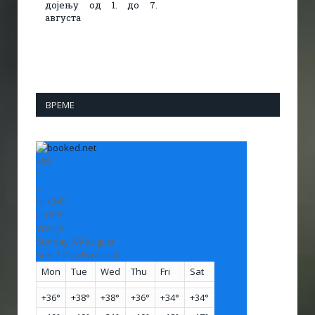
дојењу од 1. до 7.
августа
ВРЕМЕ
+
29
°
C
H:
+
34°
L:
+
20°
Vranje
Sunday, 09 August
See 7-Day Forecast
Mon
Tue
Wed
Thu
Fri
Sat
+
36°
+
38°
+
38°
+
36°
+
34°
+
34°