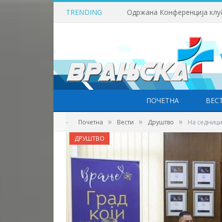
TRENDING
ПОЧЕТНА
ВЕС
»
»
»
-
Почетна
Вести
Друштво
На седници
ДРУШТВО