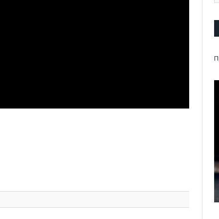
П
pp
l
are