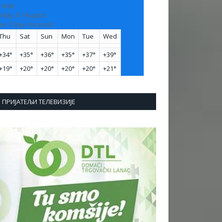
ranje
riday, 07 August
ee 7-Day Forecast
Thu
Sat
Sun
Mon
Tue
Wed
+
34°
+
35°
+
36°
+
35°
+
37°
+
39°
+
19°
+
20°
+
20°
+
20°
+
20°
+
21°
ПРИЈАТЕЉИ ТЕЛЕВИЗИЈЕ