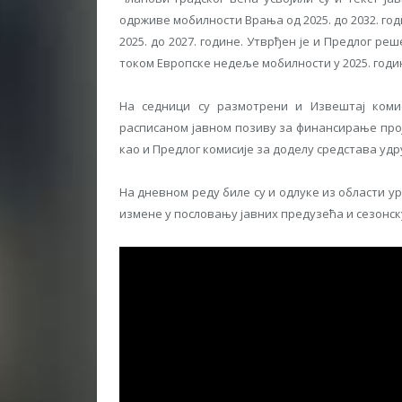
одрживе мобилности Врања од 2025. до 2032. г
2025. до 2027. године. Утврђен је и Предлог р
током Европске недеље мобилности у 2025. годи
На седници су размотрени и Извештај комис
расписаном јавном позиву за финансирање прој
као и Предлог комисије за доделу средстава уд
На дневном реду биле су и одлуке из области у
измене у пословању јавних предузећа и сезонск