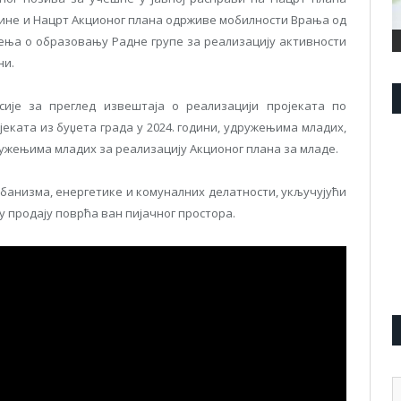
одине и Нацрт Акционог плана одрживе мобилности Врања од
ешења о образовању Радне групе за реализацију активности
ни.
ије за преглед извештаја о реализацији пројеката по
еката из буџета града у 2024. години, удружењима младих,
ружењима младих за реализацију Акционог плана за младе.
рбанизма, енергетике и комуналних делатности, укључујући
у продају поврћа ван пијачног простора.
А