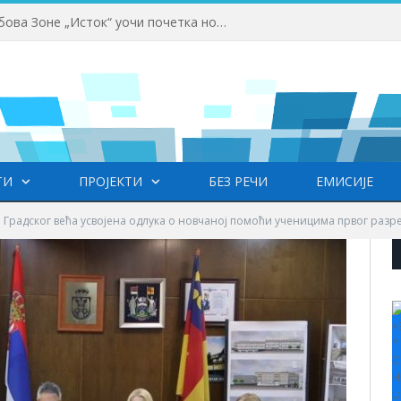
Одржана Конференција клубова Зоне „Исток“ уочи почетка нове сезоне
ТИ
ПРОЈЕКТИ
БЕЗ РЕЧИ
ЕМИСИЈЕ
 Градског већа усвојена одлукa о новчаној помоћи ученицима првог разр
+
°
C
H
L