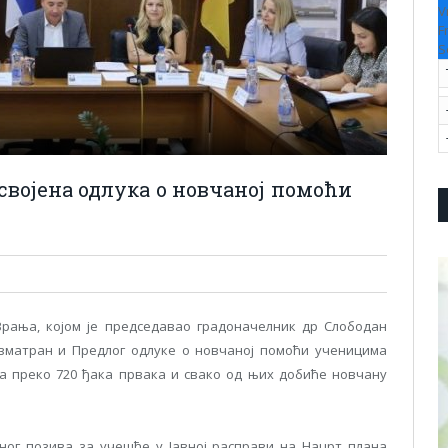
V
F
S
својена одлукa о новчаној помоћи
Врања, којом је председавао градоначелник др Слободан
азматран и Предлог одлуке о новчаној помоћи ученицима
а преко 720 ђака првака и свако од њих добиће новчану
авног позива за учешће у Јавној расправи на Нацрт плана