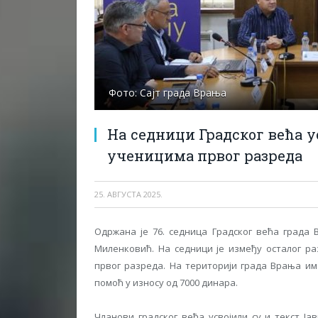
Фото: Сајт града Врања
На седници Градског већа у
ученицима првог разреда
25. АВГУСТА 2025.
Одржана је 76. седница Градског већа града 
Миленковић. На седници је између осталог р
првог разреда. На територији града Врања им
помоћ у износу од 7000 динара.
Чланови градског већа усвојили су и текст Ј