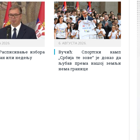
 2026.
6. АВГУСТА 2026.
Расписивање избора
Вучић: Спортски камп
 дан или недељу
„Србија те зове“ је доказ да
љубав према нашој земљи
нема границе