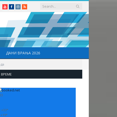
Youtube
Facebook
Instagram
RSS
ДАНИ ВРАЊА 2026
еда
ВРЕМЕ
33
:
+
33°
:
+
19°