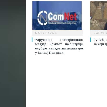
6. АВГУСТА 2026.
6. АВГУСТА
Удружење електронских
Вучић: 
медија Комнет најоштрије
за који
осуђује нападе на новинаре
у Бачкој Паланци