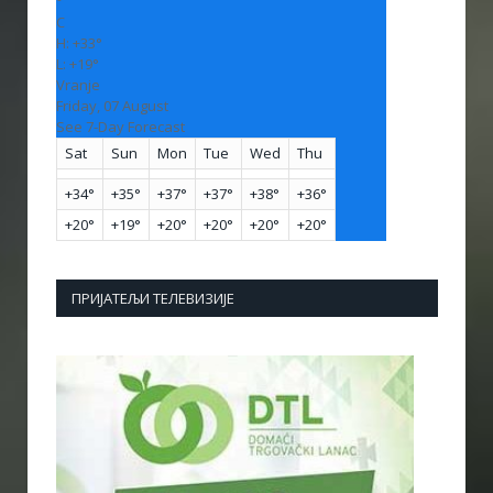
°
C
H:
+
33°
L:
+
19°
Vranje
Friday, 07 August
See 7-Day Forecast
Sat
Sun
Mon
Tue
Wed
Thu
+
34°
+
35°
+
37°
+
37°
+
38°
+
36°
+
20°
+
19°
+
20°
+
20°
+
20°
+
20°
ПРИЈАТЕЉИ ТЕЛЕВИЗИЈЕ