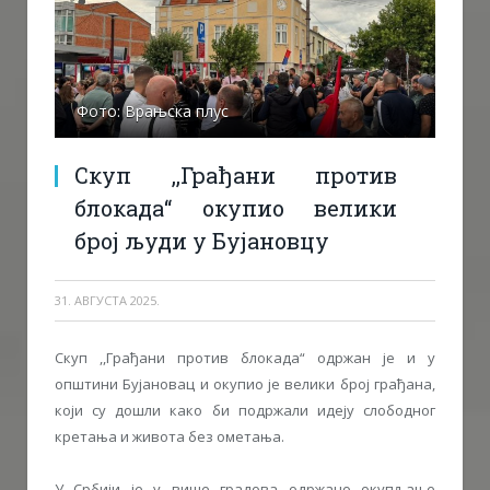
Фото: Врањска плус
Скуп ,,Грађани против
блокада“ окупио велики
број људи у Бујановцу
31. АВГУСТА 2025.
Скуп ,,Грађани против блокада“ одржан је и у
општини Бујановац и окупио је велики број грађана,
који су дошли како би подржали идеју слободног
кретања и живота без ометања.
У Србији је у више градова одржано окупљање