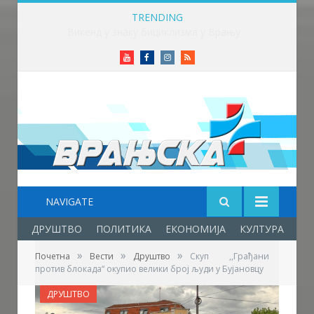
TRENDING
Викенд у знаку бициклизма у Врању
Youtube
Facebook
Instagram
RSS
NAVIGATE
ДРУШТВО
ПОЛИТИКА
ЕКОНОМИЈА
КУЛТУРА
ОБ
»
»
»
Почетна
Вести
Друштво
Скуп ,,Грађани
против блокада“ окупио велики број људи у Бујановцу
ДРУШТВО