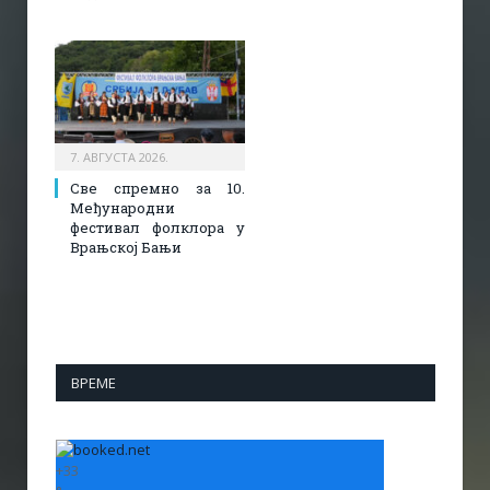
7. АВГУСТА 2026.
Све спремно за 10.
Међународни
фестивал фолклора у
Врањској Бањи
ВРЕМЕ
+
33