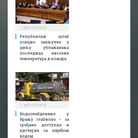
7. АВГУСТА 2026.
Републички штаб
усвојио закључке у
циљу ублажавања
последица високих
температура и пожара​
7. АВГУСТА 2026.
Водоснабдевање у
Врању стабилно – за
грађане доступна и
цистерна са пијаћом
водом