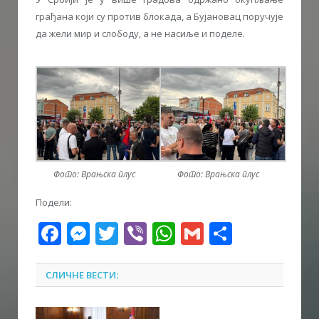
грађана који су против блокада, а Бујановац поручује
да жели мир и слободу, а не насиље и поделе.
Фото: Врањска плус
Фото: Врањска плус
Подели:
Facebook
Messenger
Twitter
Viber
WhatsApp
Gmail
Share
СЛИЧНЕ ВЕСТИ: