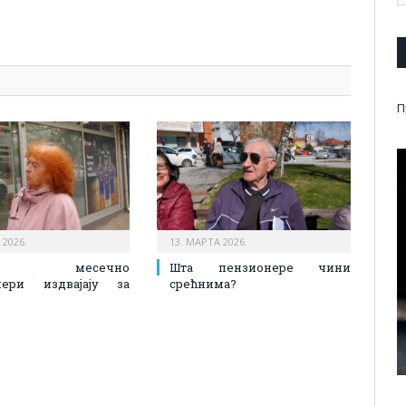
pp
l
are
П
 2026.
13. МАРТА 2026.
ико месечно
Шта пензионере чини
нери издвајају за
срећнима?