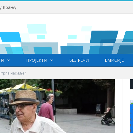
 у Врању
ТИ
ПРОЈЕКТИ
БЕЗ РЕЧИ
ЕМИСИЈЕ
и трпе насиље?
+
°
C
H
L