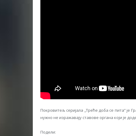
Покровитељ серијала „Треће доба се пита“ је Г
нужно не изражавају ставове органа који је дод
Подели: