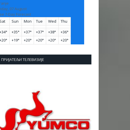
ranje
riday, 07 August
ee 7-Day Forecast
Sat
Sun
Mon
Tue
Wed
Thu
+
34°
+
35°
+
37°
+
37°
+
38°
+
36°
+
20°
+
19°
+
20°
+
20°
+
20°
+
20°
ПРИЈАТЕЉИ ТЕЛЕВИЗИЈЕ