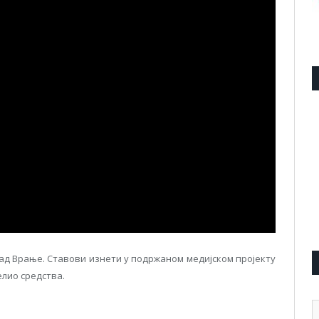
рад Врање. Ставови изнети у подржаном медијском пројекту
елио средства.
А