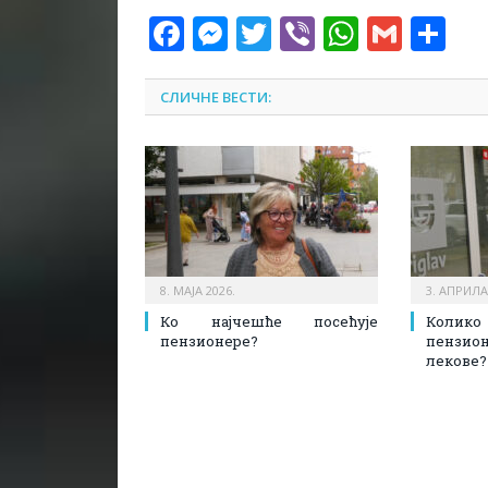
Facebook
Messenger
Twitter
Viber
WhatsA
Gmai
Sh
СЛИЧНЕ ВЕСТИ:
8. МАЈА 2026.
3. АПРИЛА
Ко најчешће посећује
Кол
пензионере?
пензио
лекове?