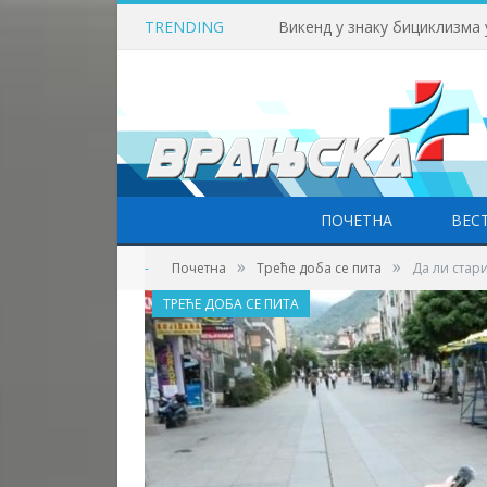
TRENDING
Викенд у знаку бициклизма
ПОЧЕТНА
ВЕС
»
»
-
Почетна
Tреће доба се пита
Да ли стар
TРЕЋЕ ДОБА СЕ ПИТА