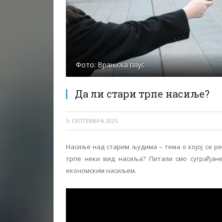
Фото: Врањска плус
Да ли стари трпе насиље?
5. СЕПТЕМБРА 2025.
Насиље над старим људима – тема о којој се рет
трпе неки вид насиља? Питали смо суграђане
економским насиљем.