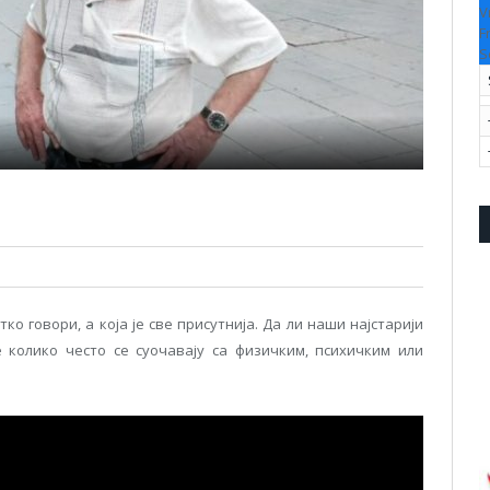
V
F
S
ко говори, а која је све присутнија. Да ли наши најстарији
 колико често се суочавају са физичким, психичким или