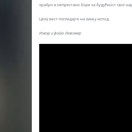
храбро и непрестано бори за будућност свог на
Целу вест погледајте на линку испод.
Извор и фото Лажомер