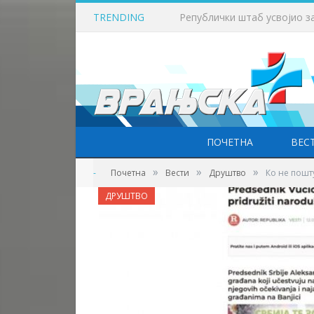
TRENDING
Викенд у знаку бициклизма
ПОЧЕТНА
ВЕС
»
»
»
-
Почетна
Вести
Друштво
Ко не пошту
ДРУШТВО