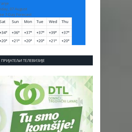
ranje
riday, 07 August
ee 7-Day Forecast
Sat
Sun
Mon
Tue
Wed
Thu
+
34°
+
36°
+
37°
+
37°
+
39°
+
37°
+
20°
+
21°
+
20°
+
20°
+
21°
+
20°
ПРИЈАТЕЉИ ТЕЛЕВИЗИЈЕ