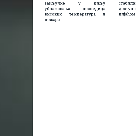
закључке у циљу
стаби
ублажавања последица
доступ
високих температура и
пијаћом
пожара​