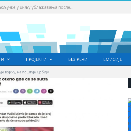
 у Врању
ТИ
ПРОЈЕКТИ
БЕЗ РЕЧИ
ЕМИСИЈЕ
је војску, не поштује Србију
+
°
C
H
L