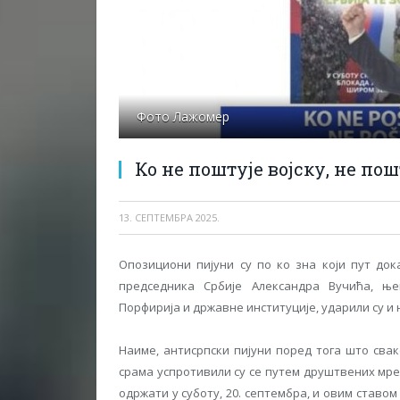
Фото Лажомер
Ко не поштује војску, не пош
13. СЕПТЕМБРА 2025.
Опозициони пијуни су по ко зна који пут док
председника Србије Александра Вучића, ње
Порфирија и државне институције, ударили су и н
Наиме, антисрпски пијуни поред тога што свак
срама успротивили су се путем друштвених мреж
одржати у суботу, 20. септембра, и овим ставом