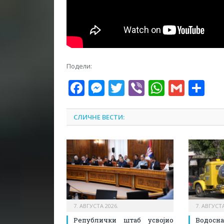
Подели:
Facebook
Messenger
Twitter
Viber
WhatsA
Gmai
Sh
СЛИЧНЕ ВЕСТИ:
7. АВГУСТА 2026.
7. АВГУСТА
Републички штаб усвојио
Водосн