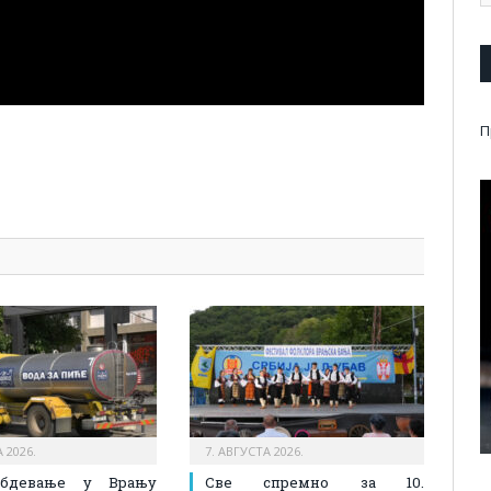
П
pp
l
are
 2026.
7. АВГУСТА 2026.
абдевање у Врању
Све спремно за 10.