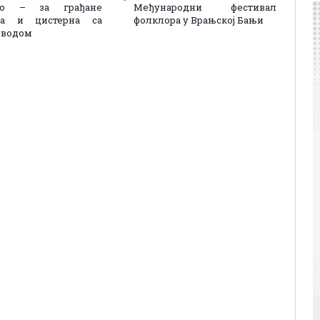
лно – за грађане
Међународни фестивал
на и цистерна са
фолклора у Врањској Бањи
 водом