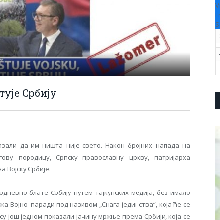
V
F
S
тује Србију
азали да им ништа није свето. Након бројних напада на
гову породицу, Српску православну цркву, патријарха
а Војску Србије.
одневно блате Србију путем тајкунских медија, без имало
а Војној паради под називом „Снага јединства“, која ће се
 су још једном показали јачину мржње према Србији, која се