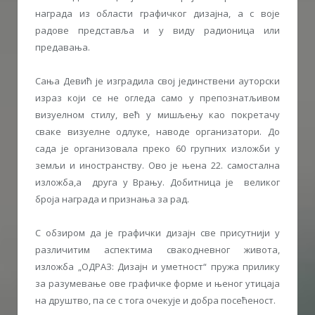
награда из области графичког дизајна, а с воје
радове представља и у виду радионица или
предавања.
Сања Девић је изградила свој јединствени ауторски
израз који се не огледа само у препознатљивом
визуелном стилу, већ у мишљењу као покретачу
сваке визуелне одлуке, наводе организатори. До
сада је организовала преко 60 групних изложби у
земљи и иностранству. Ово је њена 22. самостална
изложба,а друга у Врању. Добитница је великог
броја награда и признања за рад.
С обзиром да је графички дизајн све присутнији у
различитим аспектима свакодневног живота,
изложба „ОДРАЗ: Дизајн и уметност“ пружа прилику
за разумевање ове графичке форме и њеног утицаја
на друштво, па се с тога очекује и добра посећеност.