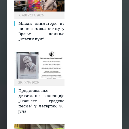
7. АВГУСТА 2026.
Млади аниматори из
више земаља стижу у
Врање – почиње
„Златни пуж“
29. ЈУЛА 2026.
Представљање
дигиталне колекције
,,Врањске градске
песме“ у четвртак, 30.
јула