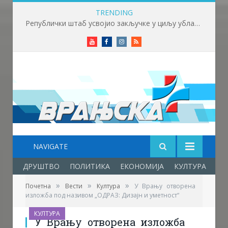
TRENDING
Републички штаб усвојио закључке у циљу ублажавања последица високих температура и пожара​
Youtube
Facebook
Instagram
RSS
NAVIGATE
ДРУШТВО
ПОЛИТИКА
ЕКОНОМИЈА
КУЛТУРА
ОБ
»
»
»
Почетна
Вести
Култура
У Врању отворена
изложба под називом „ОДРАЗ: Дизајн и уметност“
КУЛТУРА
У Врању отворена изложба