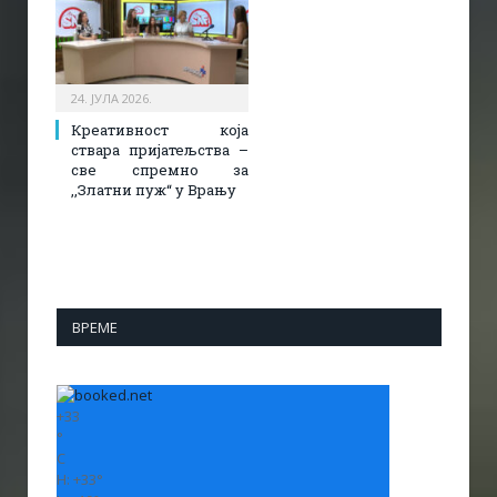
24. ЈУЛА 2026.
Креативност која
ствара пријатељства –
све спремно за
,,Златни пуж“ у Врању
ВРЕМЕ
+
33
°
C
H:
+
33°