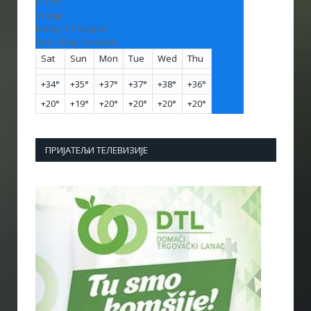
L:
+
19°
Vranje
Friday, 07 August
See 7-Day Forecast
Sat
Sun
Mon
Tue
Wed
Thu
+
34°
+
35°
+
37°
+
37°
+
38°
+
36°
+
20°
+
19°
+
20°
+
20°
+
20°
+
20°
ПРИЈАТЕЉИ ТЕЛЕВИЗИЈЕ