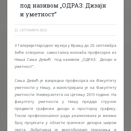
под називом „ОДРАЗ: Дизајн
и уметност“
22. СЕПТЕМБРА 2025.
У Галерији Народног музеја у Врању до 20. септембра
биће отворена самостална изложба професорке из
Ниша Сање Девић под називом ,,ОДРАЗ: Дизајн и
уметност“.
Сања Девић је ванредна професорка на Факултету
уметности у Нишу, а магистрирала је на Факултету
уметности Универзитета на Цетињу 2013 године. На
факултету уметности у Нишу предаје стручне
предмете графички дизајн и просторну графику.
Током професионалног рада реализовала је велики
број пројеката у области грагичког дизајна широм
света. Добитница је многобројних признања и