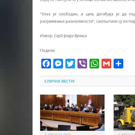
“Улаз је слободан, а циљ догађаја је да п
разумевање разноликости“, саопштили су из На
Извор:
Сајт града Врања
Подели:
Facebook
Messenger
Twitter
Viber
WhatsA
Gmai
Sh
СЛИЧНЕ ВЕСТИ:
7. АВГУСТА 2026.
7. АВГУСТА