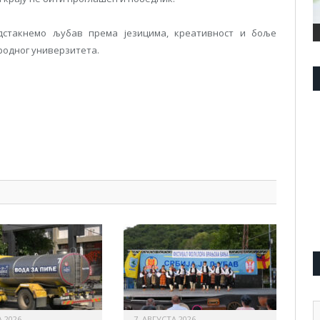
одстакнемо љубав према језицима, креативност и боље
родног универзитета.
pp
l
are
А
 2026.
7. АВГУСТА 2026.