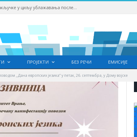
 у Врању
ТИ
ПРОЈЕКТИ
БЕЗ РЕЧИ
ЕМИСИЈЕ
оводом ,,Дана европских језика“ у петак, 26. септембра, у Дому војске
+
°
C
H
L