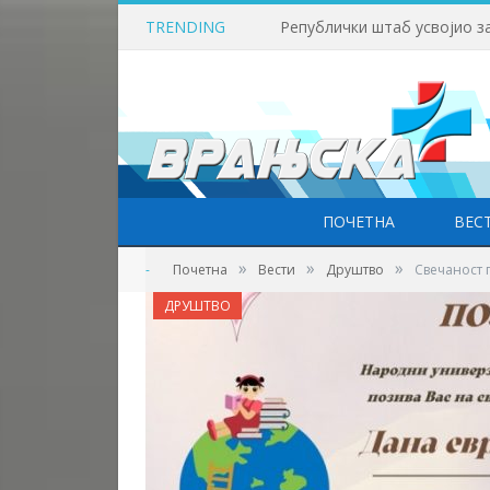
TRENDING
Викенд у знаку бициклизма
ПОЧЕТНА
ВЕС
»
»
»
-
Почетна
Вести
Друштво
Свечаност п
ДРУШТВО