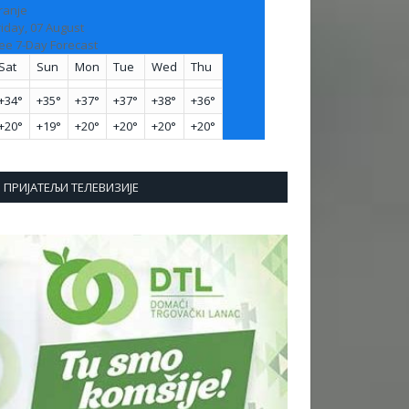
ranje
riday, 07 August
ee 7-Day Forecast
Sat
Sun
Mon
Tue
Wed
Thu
+
34°
+
35°
+
37°
+
37°
+
38°
+
36°
+
20°
+
19°
+
20°
+
20°
+
20°
+
20°
ПРИЈАТЕЉИ ТЕЛЕВИЗИЈЕ