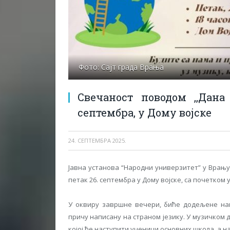
Фото: Сајт града Врања
Свечаност поводом ,,Дана 
септембра, у Дому војске
24. СЕПТЕМБРА 2025.
Јавна установа “Народни универзитет” у Врању,
петак 26. септембра у Дому војске, са почетком у
У оквиру завршне вечери, биће додељене наг
причу написану на страном језику. У музичком 
којој ће наступити ученици основних школа, а н