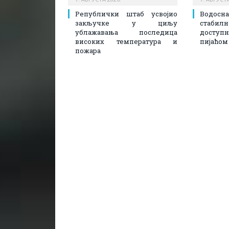
Републички штаб усвојио
Водосн
закључке у циљу
стаби
ублажавања последица
доступ
високих температура и
пијаћом
пожара​