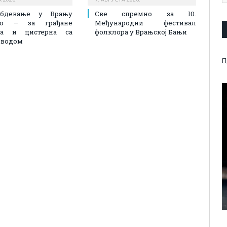
абдевање у Врању
Све спремно за 10.
лно – за грађане
Међународни фестивал
на и цистерна са
фолклора у Врањској Бањи
 водом
П