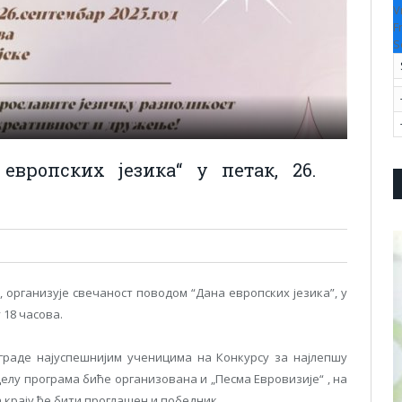
V
F
S
европских језика“ у петак, 26.
 организује свечаност поводом “Дана европских језика”, у
 18 часова.
раде најуспешнијим ученицима на Конкурсу за најлепшу
делу програма биће организована и „Песма Евровизије“ , на
а крају ће бити проглашен и победник.