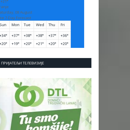
:
+
21°
ranje
aturday, 08 August
ee 7-Day Forecast
Sun
Mon
Tue
Wed
Thu
Fri
+
34°
+
37°
+
38°
+
38°
+
37°
+
36°
+
20°
+
19°
+
20°
+
21°
+
20°
+
20°
ПРИЈАТЕЉИ ТЕЛЕВИЗИЈЕ