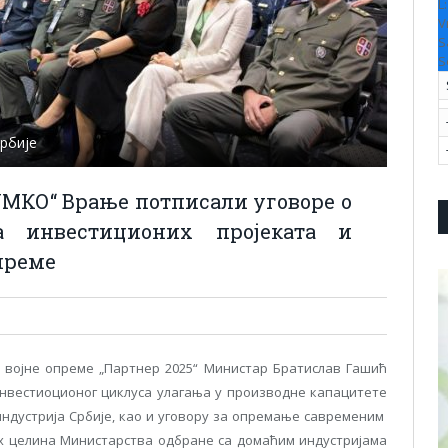
L
V
S
S
рбије
УМКО“ Врање потписали уговоре о
а инвестиционих пројеката и
преме
 војне опреме „Партнер 2025“ Министар Братислав Гашић
инвестиоционог циклуса улагања у производне капацитете
ндустрија Србије, као и уговору за опремање савременим
 целина Министарства одбране са домаћим индустријама