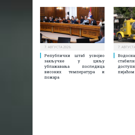
7. АВГУСТА 2026.
7. АВГУСТА
Републички штаб усвојио
Водосн
закључке у циљу
стаби
ублажавања последица
доступ
високих температура и
пијаћом
пожара​