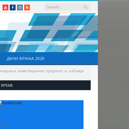
Youtube
Facebook
Instagram
RSS
ДАНИ ВРАЊА 2026
нсирања инвестиционих пројеката и набавци
ВРЕМЕ
32
:
+
33°