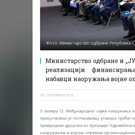
Фото: Министарство одбране Републике С
Министарство одбране и „Ј
реализацији финансирањ
набавци наоружања војне о
26. СЕПТЕМБРА 2025.
У оквиру 12. Међународног сајма наоружања и
присуствовао је потписивању уговора трећег 
привредних друштва из групације Одрамбена и
наоружањем и војном опремом организационих