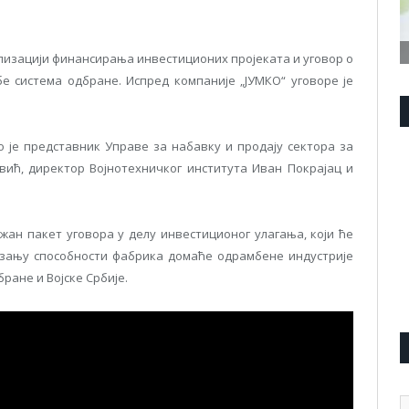
ализацији финансирања инвестиционих пројеката и уговор о
 система одбране. Испред компаније „ЈУМКО“ уговоре је
 је представник Управе за набавку и продају сектора за
вић, директор Војнотехничког института Иван Покрајац и
жан пакет уговора у делу инвестиционог улагања, који ће
зању способности фабрика домаће одрамбене индустрије
ране и Војске Србије.
А