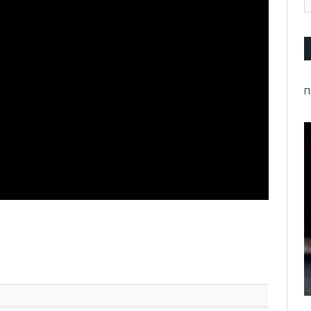
П
pp
l
are