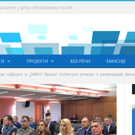
 у Врању
ТИ
ПРОЈЕКТИ
БЕЗ РЕЧИ
ЕМИСИЈЕ
тво одбране и „ЈУМКО“ Врање потписали уговоре о реализацији фина
+
°
C
H