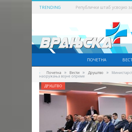
TRENDING
Викенд у знаку бициклизма
ПОЧЕТНА
ВЕС
»
»
»
-
Почетна
Вести
Друштво
Министарс
наоружања војне опреме
ДРУШТВО