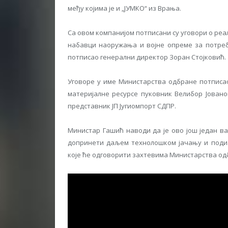
међу којима је и „ЈУМКО“ из Врања.
Са овом компанијом потписани су уговори о ре
набавци наоружања и војне опреме за потребе
потписао генерални директор Зоран Стојковић.
Уговоре у име Министарства одбране потписао
материјалне ресурсе пуковник Велибор Јовано
представник ЈП Југиомпорт СДПР.
Министар Гашић наводи да је ово још један ва
допринети даљем технолошком јачању и поди
које ће одговорити захтевима Министарства одб