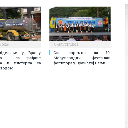
 2026.
7. АВГУСТА 2026.
абдевање у Врању
Све спремно за 10.
лно – за грађане
Међународни фестивал
на и цистерна са
фолклора у Врањској Бањи
 водом