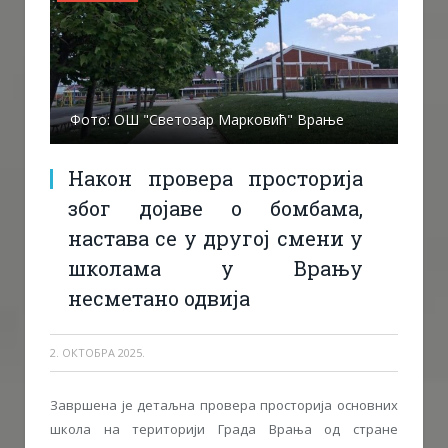
Фото: ОШ "Светозар Марковић" Врање
Након провера просторија
због дојаве о бомбама,
настава се у другој смени у
школама у Врању
несметано одвија
2. ОКТОБРА 2025.
Завршена је детаљна провера просторија основних
школа на територији Града Врања од стране