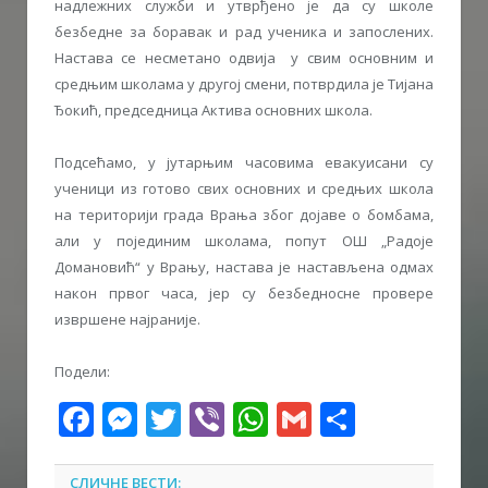
надлежних служби и утврђено је да су школе
безбедне за боравак и рад ученика и запослених.
Настава се несметано одвија у свим основним и
средњим школама у другој смени, потврдила је Тијана
Ђокић, председница Актива основних школа.
Подсећамо, у јутарњим часовима евакуисани су
ученици из готово свих основних и средњих школа
на територији града Врања због дојаве о бомбама,
али у појединим школама, попут ОШ „Радоје
Домановић“ у Врању, настава је настављена одмах
након првог часа, јер су безбедносне провере
извршене најраније.
Подели:
Facebook
Messenger
Twitter
Viber
WhatsApp
Gmail
Share
СЛИЧНЕ ВЕСТИ: