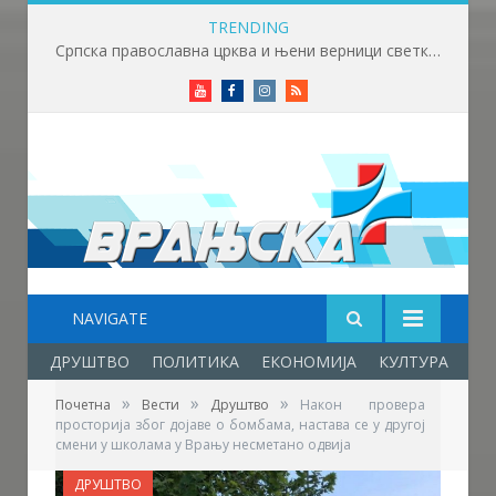
TRENDING
Српска православна црква и њени верници светкују Светог Пантелејмона
Youtube
Facebook
Instagram
RSS
NAVIGATE
ДРУШТВО
ПОЛИТИКА
ЕКОНОМИЈА
КУЛТУРА
ОБ
»
»
»
Почетна
Вести
Друштво
Након провера
просторија због дојаве о бомбама, настава се у другој
смени у школама у Врању несметано одвија
ДРУШТВО