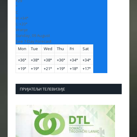
+
29
°
C
H:
+
34°
L:
+
20°
Vranje
Sunday, 09 August
See 7-Day Forecast
Mon
Tue
Wed
Thu
Fri
Sat
+
36°
+
38°
+
38°
+
36°
+
34°
+
34°
+
19°
+
19°
+
21°
+
19°
+
18°
+
17°
ПРИЈАТЕЉИ ТЕЛЕВИЗИЈЕ