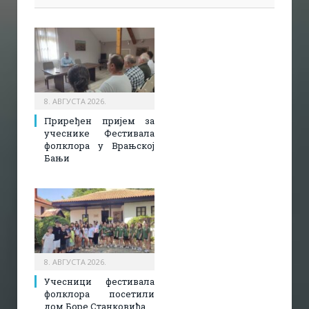
8. АВГУСТА 2026.
Приређен пријем за
учеснике Фестивала
фолклора у Врањској
Бањи
8. АВГУСТА 2026.
Учесници фестивала
фолклора посетили
дом Боре Станковића