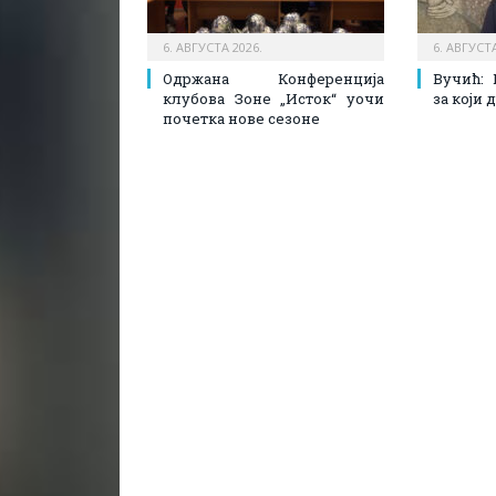
6. АВГУСТА 2026.
6. АВГУСТА
Одржана Конференција
Вучић: 
клубова Зоне „Исток“ уочи
за који
почетка нове сезоне