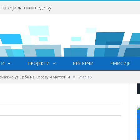
 за који дан или недељу
ТИ
ПРОЈЕКТИ
БЕЗ РЕЧИ
ЕМИСИЈЕ
»
нажно уз Србе на Косову и Метохији
vranje5
+
°
C
H
L