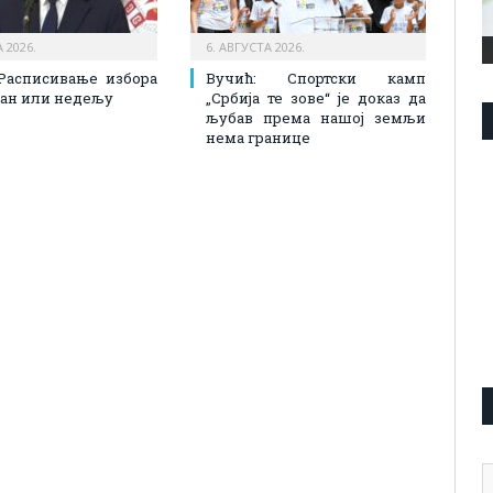
 2026.
6. АВГУСТА 2026.
Расписивање избора
Вучић: Спортски камп
 дан или недељу
„Србија те зове“ је доказ да
љубав према нашој земљи
нема границе
А