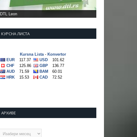
Фото: Врањска плус
КУРСНА ЛИСТА
АРХИВЕ
рхиве