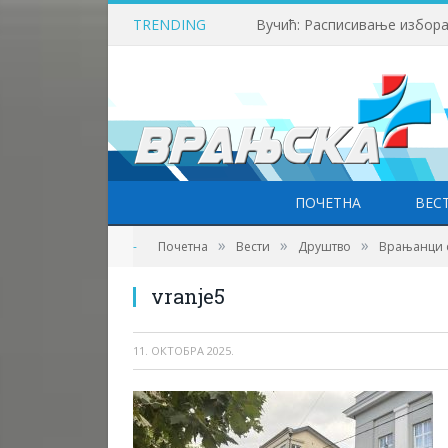
TRENDING
Вучић: Расписивање избора
ПОЧЕТНА
ВЕС
Фото: Врањска плус
»
»
»
-
Почетна
Вести
Друштво
Врањанци с
vranje5
11. ОКТОБРА 2025.