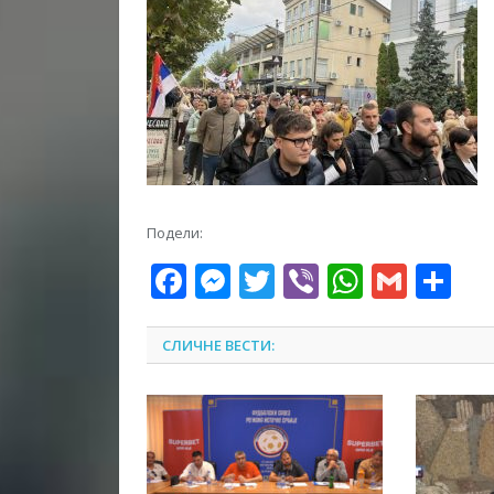
Подели:
Facebook
Messenger
Twitter
Viber
WhatsA
Gmai
Sh
СЛИЧНЕ ВЕСТИ: