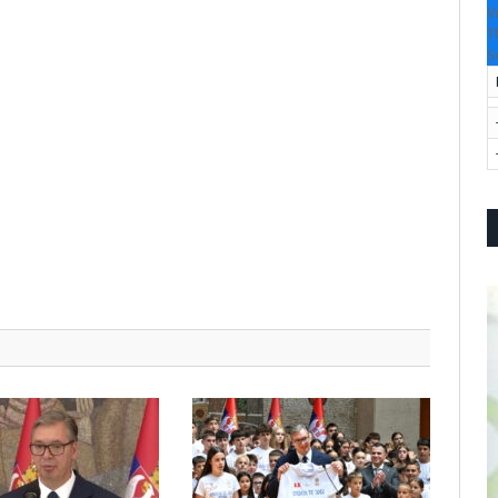
V
T
S
pp
l
are