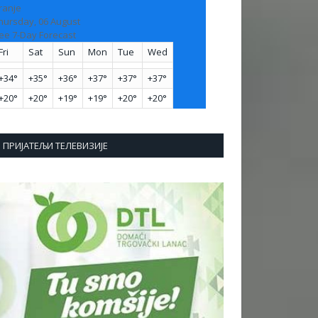
ranje
hursday, 06 August
ee 7-Day Forecast
Fri
Sat
Sun
Mon
Tue
Wed
+
34°
+
35°
+
36°
+
37°
+
37°
+
37°
+
20°
+
20°
+
19°
+
19°
+
20°
+
20°
ПРИЈАТЕЉИ ТЕЛЕВИЗИЈЕ