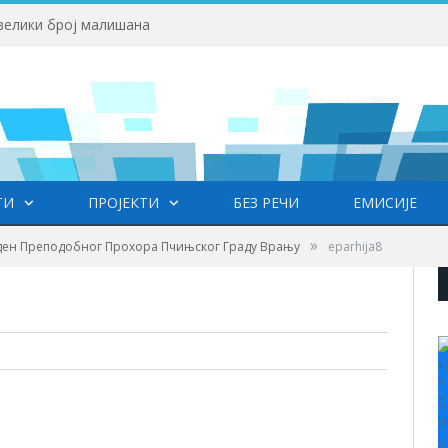
велики број малишана
ТИ
ПРОЈЕКТИ
БЕЗ РЕЧИ
ЕМИСИЈЕ
»
ден Преподобног Прохора Пчињског Граду Врању
eparhija8
+
°
C
H
L