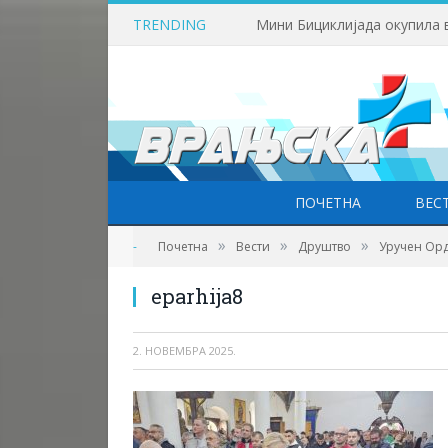
TRENDING
Мини Бициклијада окупила 
ПОЧЕТНА
ВЕС
Фото: Врањска плус
»
»
»
-
Почетна
Вести
Друштво
Уручен Ор
eparhija8
2. НОВЕМБРА 2025.