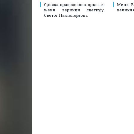
Српска православна црква и
Мини Б
њени верници светкују
велики 
Светог Пантелејмона