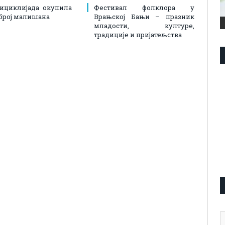
ициклијада окупила
Фестивал фолклора у
број малишана
Врањској Бањи – празник
младости, културе,
традиције и пријатељства
А