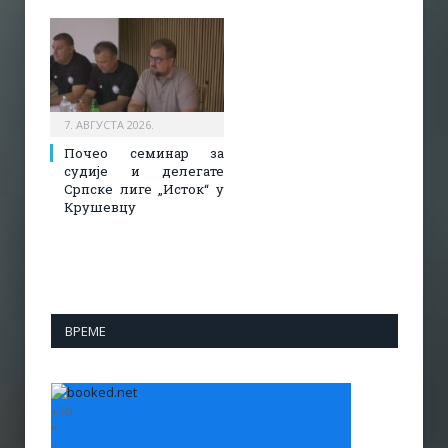
7. АВГУСТА 2026.
Почео семинар за
судије и делегате
Српске лиге „Исток“ у
Крушевцу
ВРЕМЕ
+
30
°