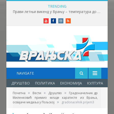
TRENDING
Прави летњи викенд у Врању – температура до 32 степена
Youtube
Facebook
Instagram
RSS
NAVIGATE
ДРУШТВО
ПОЛИТИКА
ЕКОНОМИЈА
КУЛТУРА
ОБ
»
»
»
Почетна
Вести
Друштво
Градоначелник др
Миленковић примио младе каратисте из Врања,
Фото: Сајт Града Врања
»
освајаче медаља у Пољској
gradonacelnik prijem3