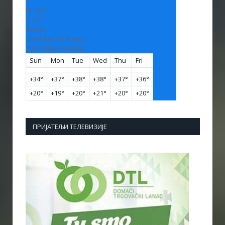
C
H:
+
33°
L:
+
21°
Vranje
Saturday, 08 August
See 7-Day Forecast
Sun
Mon
Tue
Wed
Thu
Fri
+
34°
+
37°
+
38°
+
38°
+
37°
+
36°
+
20°
+
19°
+
20°
+
21°
+
20°
+
20°
ПРИЈАТЕЉИ ТЕЛЕВИЗИЈЕ