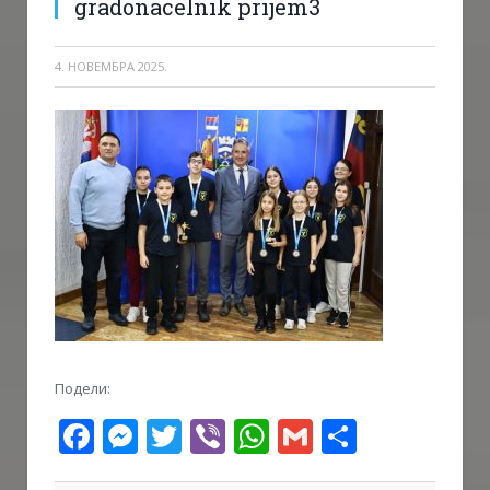
gradonacelnik prijem3
4. НОВЕМБРА 2025.
Подели:
Facebook
Messenger
Twitter
Viber
WhatsApp
Gmail
Share