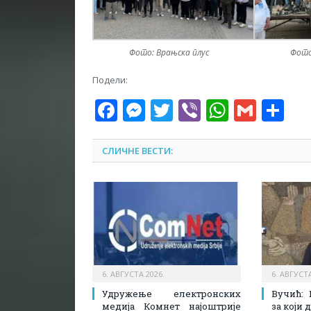
Фото: Врањска плус
Фото
Подели:
Facebook
Messenger
Twitter
Viber
WhatsA
Gmai
Sh
СЛИЧНЕ ВЕСТИ:
6. АВГУСТА 2026.
6. АВГУСТА
Удружење електронских
Вучић: 
медија Комнет најоштрије
за који