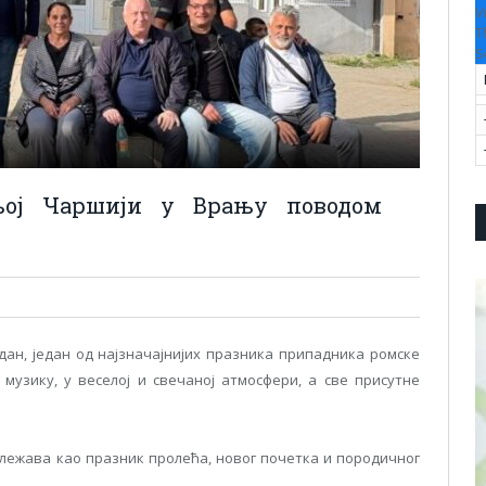
V
T
S
њој Чаршији у Врању поводом
дан, један од најзначајнијих празника припадника ромске
музику, у веселој и свечаној атмосфери, a све присутне
ежава као празник пролећа, новог почетка и породичног