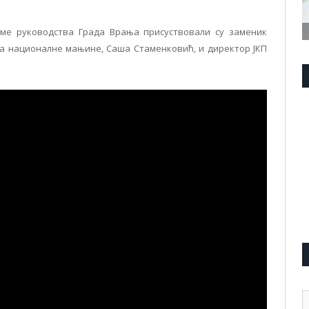
ме руководства Града Врања присуствовали су заменик
за националне мањине, Саша Стаменковић, и директор ЈКП
А