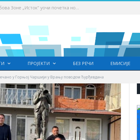
 за који дан или недељу
ТИ
ПРОЈЕКТИ
БЕЗ РЕЧИ
ЕМИСИЈЕ
вечано у Горњој Чаршији у Врању поводом Ђурђевдана
+
°
C
H
L