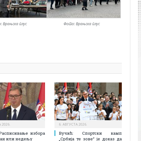
: Врањска плус
Фото: Врањска плус
pp
l
are
 2026.
6. АВГУСТА 2026.
Расписивање избора
Вучић: Спортски камп
 дан или недељу
„Србија те зове“ је доказ да