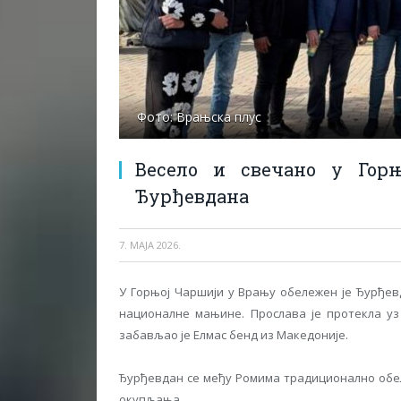
Фото: Врањска плус
Весело и свечано у Гор
Ђурђевдана
7. МАЈА 2026.
У Горњoj Чаршији у Врању обележен је Ђурђев
националне мањине. Прослава је протекла уз 
забављао је Елмас бенд из Македоније.
Ђурђевдан се међу Ромима традиционално обел
окупљања.