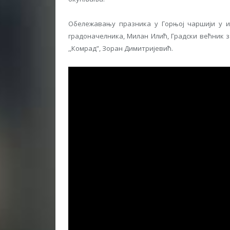
Обележавању празника у Горњој чаршији у и
градоначелника, Милан Илић, Градски већник 
,,Комрад”, Зоран Димитријевић.