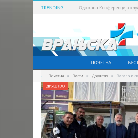
TRENDING
Вучић: Расписивање избора
ПОЧЕТНА
ВЕС
»
»
»
-
Почетна
Вести
Друштво
Весело и с
ДРУШТВО