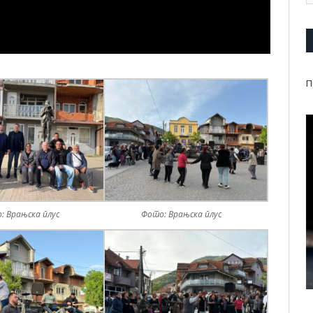
П
: Врањска плус
Фото: Врањска плус