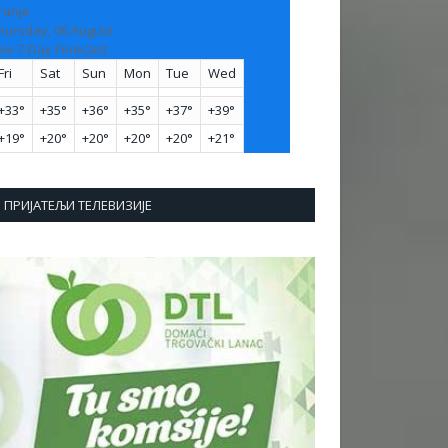
ranje
hursday, 06 August
ee 7-Day Forecast
Fri
Sat
Sun
Mon
Tue
Wed
+
33°
+
35°
+
36°
+
35°
+
37°
+
39°
+
19°
+
20°
+
20°
+
20°
+
20°
+
21°
ПРИЈАТЕЉИ ТЕЛЕВИЗИЈЕ