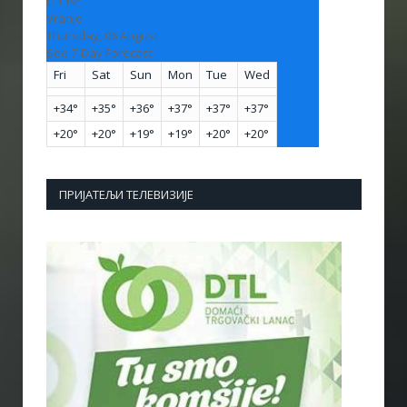
L:
+
19°
Vranje
Thursday, 06 August
See 7-Day Forecast
Fri
Sat
Sun
Mon
Tue
Wed
+
34°
+
35°
+
36°
+
37°
+
37°
+
37°
+
20°
+
20°
+
19°
+
19°
+
20°
+
20°
ПРИЈАТЕЉИ ТЕЛЕВИЗИЈЕ