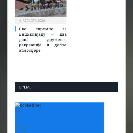
4. АВГУСТА 2026.
Све спремно за
Бициклијаду – два
дана дружења,
рекреације и добре
атмосфере
ВРЕМЕ
+
33
°
C
H:
+
34°