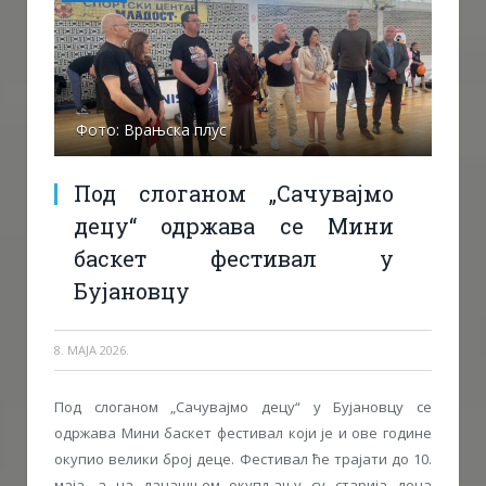
Фото: Врањска плус
Под слоганом „Сачувајмо
децу“ одржава се Мини
баскет фестивал у
Бујановцу
8. МАЈА 2026.
Под слоганом „Сачувајмо децу“ у Бујановцу се
одржава Мини баскет фестивал који је и ове године
окупио велики број деце. Фестивал ће трајати до 10.
маја, а на данашњем окупљању су старија деца