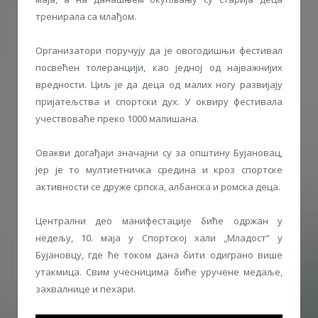
тренирала са млађом.
Организатори поручују да је овогодишњи фестивал
посвећен толеранцији, као једној од најважнијих
вредности. Циљ је да деца од малих ногу развијају
пријатељства и спортски дух. У оквиру фестивала
учествоваће преко 1000 малишана.
Овакви догађаји значајни су за општину Бујановац,
јер је то мултиетничка средина и кроз спортске
активности се друже српска, албанска и ромска деца.
Централни део манифестације биће одржан у
недељу, 10. маја у Спортској хали „Младост“ у
Бујановцу, где ће током дана бити одиграно више
утакмица. Свим учесницима биће уручене медаље,
захвалнице и пехари.