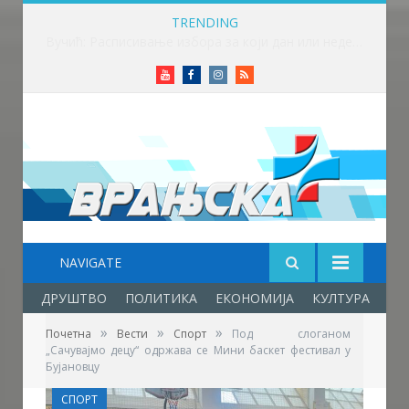
TRENDING
Вучић: Спортски камп „Србија те зове“ је доказ да љубав према нашој земљи нема границе
Youtube
Facebook
Instagram
RSS
NAVIGATE
ДРУШТВО
ПОЛИТИКА
ЕКОНОМИЈА
КУЛТУРА
ОБ
»
»
»
Почетна
Вести
Спорт
Под слоганом
„Сачувајмо децу“ одржава се Мини баскет фестивал у
Бујановцу
СПОРТ