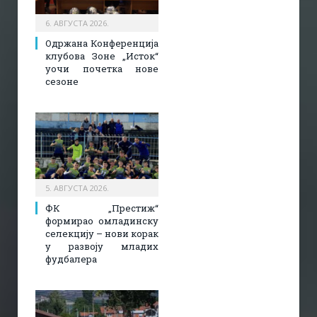
6. АВГУСТА 2026.
Одржана Конференција
клубова Зоне „Исток“
уочи почетка нове
сезоне
5. АВГУСТА 2026.
ФК „Престиж“
формирао омладинску
селекцију – нови корак
у развоју младих
фудбалера