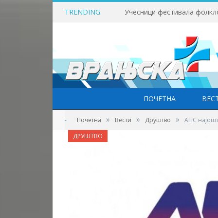
TRENDING
Данас је Света Петка Трно
ПОЧЕТНА
ВЕС
»
»
»
-
Почетна
Вести
Друштво
АНС најошт
ДРУШТВО