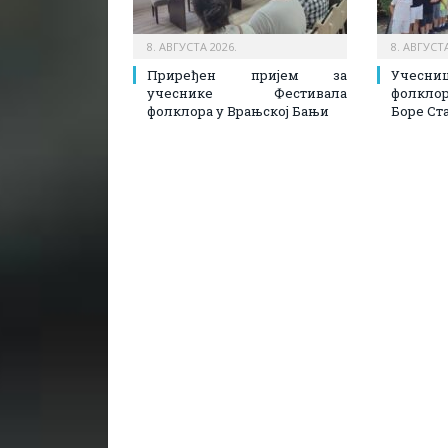
8. АВГУСТА 2026.
8. АВГУСТА
Приређен пријем за
Учесн
учеснике Фестивала
фолкл
фолклора у Врањској Бањи
Боре Ст