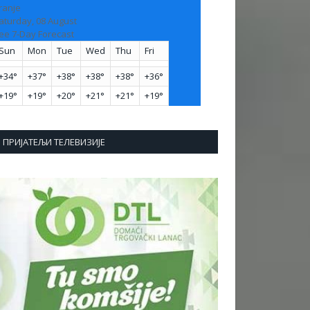
ranje
aturday, 08 August
ee 7-Day Forecast
Sun
Mon
Tue
Wed
Thu
Fri
+
34°
+
37°
+
38°
+
38°
+
38°
+
36°
+
19°
+
19°
+
20°
+
21°
+
21°
+
19°
ПРИЈАТЕЉИ ТЕЛЕВИЗИЈЕ