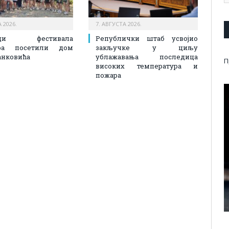
 2026.
7. АВГУСТА 2026.
ици фестивала
Републички штаб усвојио
ора посетили дом
закључке у циљу
анковића
ублажавања последица
П
високих температура и
пожара​