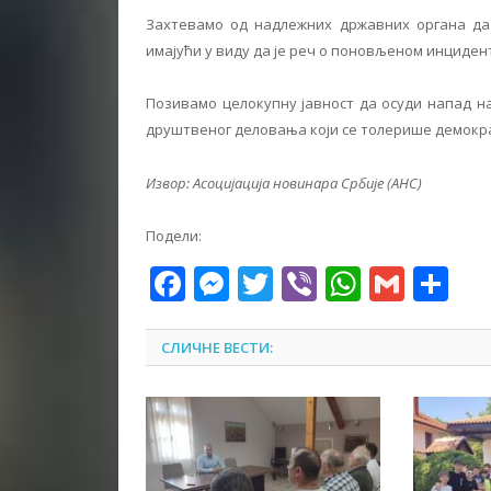
Захтевамо од надлежних државних органа да 
имајући у виду да је реч о поновљеном инциден
Позивамо целокупну јавност да осуди напад н
друштвеног деловања који се толерише демокр
Извор: Асоцијација новинара Србије (АНС)
Подели:
Facebook
Messenger
Twitter
Viber
WhatsA
Gmai
Sh
СЛИЧНЕ ВЕСТИ: