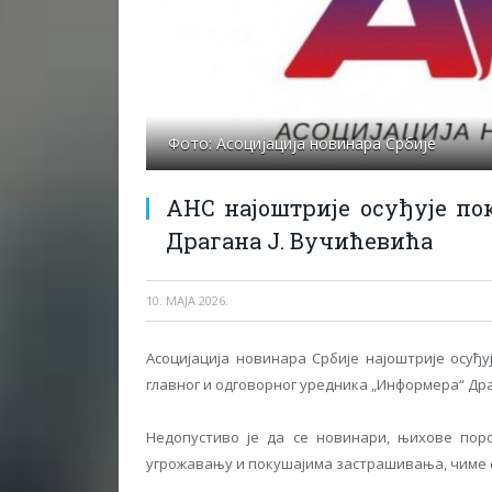
Фото: Асоцијација новинара Србије
АНС најоштрије осуђује по
Драгана Ј. Вучићевића
10. МАЈА 2026.
Асоцијација новинара Србије најоштрије осуђ
главног и одговорног уредника „Информера“ Дра
Недопустиво је да се новинари, њихове по
угрожавању и покушајима застрашивања, чиме с