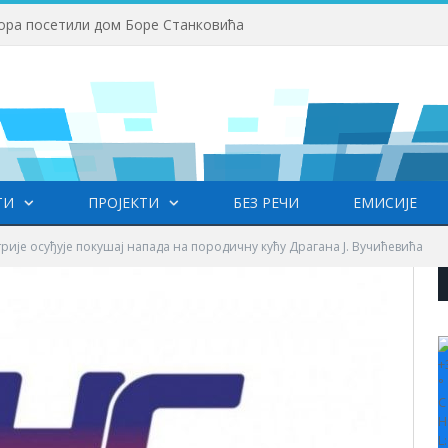
ва
ТИ
ПРОЈЕКТИ
БЕЗ РЕЧИ
ЕМИСИЈЕ
рије осуђује покушај напада на породичну кућу Драгана Ј. Вучићевића
+
°
C
H
L