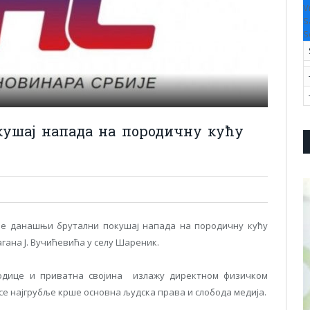
V
S
S
кушај напада на породичну кућу
ује данашњи брутални покушај напада на породичну кућу
гана Ј. Вучићевића у селу Шареник.
родице и приватна својина излажу директном физичком
е најгрубље крше основна људска права и слобода медија.