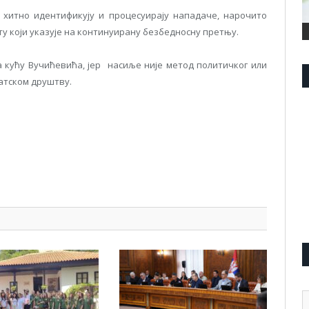
хитно идентификују и процесуирају нападаче, нарочито
ту који указује на континуирану безбедносну претњу.
а кућу Вучићевића, јер насиље није метод политичког или
атском друштву.
pp
l
are
А