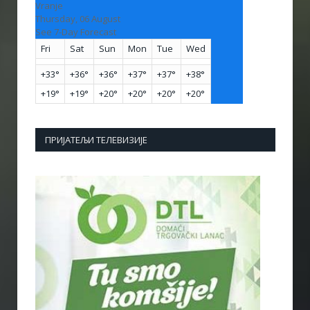
Vranje
Thursday, 06 August
See 7-Day Forecast
Fri
Sat
Sun
Mon
Tue
Wed
+
33°
+
36°
+
36°
+
37°
+
37°
+
38°
+
19°
+
19°
+
20°
+
20°
+
20°
+
20°
ПРИЈАТЕЉИ ТЕЛЕВИЗИЈЕ