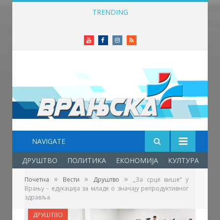
TRENDING
Вучић: Спортски камп „Србија те зове“ је доказ да љубав према нашој земљи нема границе
Youtube
Facebook
Instagram
RSS
NAVIGATE
ДРУШТВО
ПОЛИТИКА
ЕКОНОМИЈА
КУЛТУРА
ОБ
»
»
»
Почетна
Вести
Друштво
„За срце више“ у
Врању – едукација за младе о значају репродуктивног
здравља
ДРУШТВО