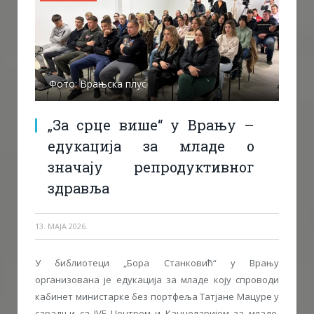
Фото: Врањска плус
„За срце више“ у Врању –
едукација за младе о
значају репродуктивног
здравља
13. МАЈА 2026.
У библиотеци „Бора Станковић“ у Врању
организована је едукација за младе коју спроводи
кабинет министарке без портфеља Татјане Мацуре у
сарадњи са IVF Центром и Канцеларијом за младе.