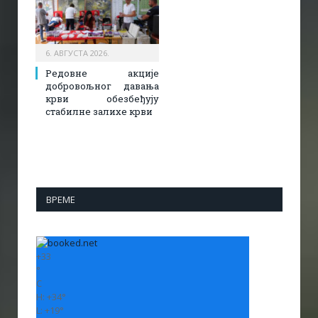
6. АВГУСТА 2026.
Редовне акције
добровољног давања
крви обезбеђују
стабилне залихе крви
ВРЕМЕ
+
33
°
C
H:
+
34°
L:
+
19°