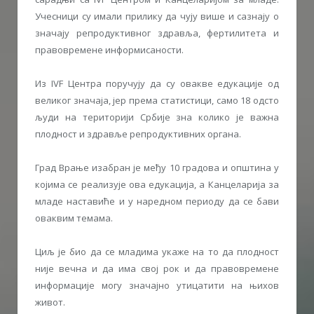
Учесници су имали прилику да чују више и сазнају о
значају репродуктивног здравља, фертилитета и
правовремене информисаности.
Из IVF Центра поручују да су овакве едукације од
великог значаја, јер према статистици, само 18 одсто
људи на територији Србије зна колико је важна
плодност и здравље репродуктивних органа.
Град Врање изабран је међу 10 градова и општина у
којима се реализује ова едукација, а Канцеларија за
младе наставиће и у наредном периоду да се бави
оваквим темама.
Циљ је био да се младима укаже на то да плодност
није вечна и да има свој рок и да правовремене
информације могу значајно утицатити на њихов
живот.