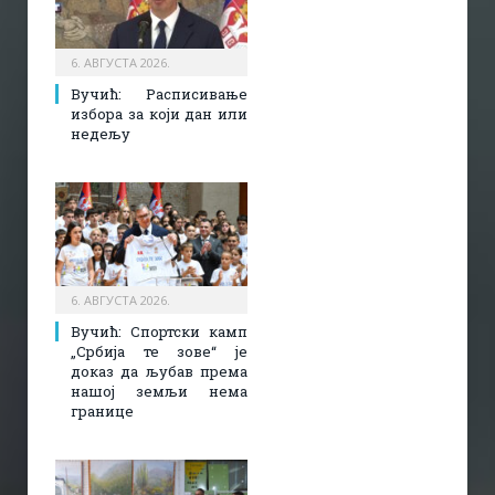
6. АВГУСТА 2026.
Вучић: Расписивање
избора за који дан или
недељу
6. АВГУСТА 2026.
Вучић: Спортски камп
„Србија те зове“ је
доказ да љубав према
нашој земљи нема
границе