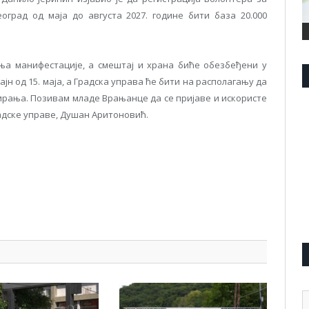
оград од маја до августа 2027. године бити база 20.000
ња манифестације, а смештај и храна биће обезбеђени у
јн од 15. маја, а Градска управа ће бити на располагању да
ирања. Позивам младе Врањанце да се пријаве и искористе
радске управе, Душан Аритоновић.
pp
l
are
А