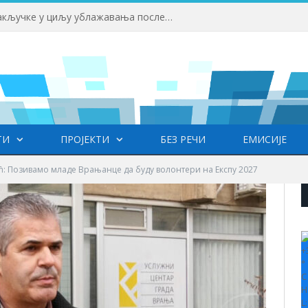
 у Врању
ТИ
ПРОЈЕКТИ
БЕЗ РЕЧИ
ЕМИСИЈЕ
: Позивамо младе Врањанце да буду волонтери на Експу 2027
+
°
C
H
L