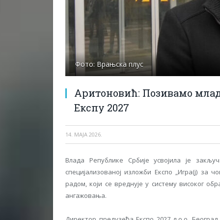
Фото: Врањска плус
Аритоновић: Позивамо млад
Експу 2027
14. МАЈА 2026.
Влада Републике Србије усвојила је закљу
специјализованој изложби Експо „Игра(ј) за 
радом, који се вреднује у систему високог об
ангажовања.
Директор предузећа Експо 2027 д.о.о. Београд