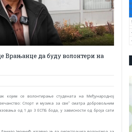
V
F
S
е Врањанце да буду волонтери на
чак којим се волонтирање студената на Међународној
човечанство: Спорт и музика за свеˮ сматра добровољним
разовања од 1 до 3 ЕСПБ бода, у зависности од броја сати
 Данило Јеринић изјавио је да регистрација волонтера за