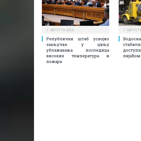
7. АВГУСТА 2026.
7. АВГУСТА
Републички штаб усвојио
Водосн
закључке у циљу
стаби
ублажавања последица
доступ
високих температура и
пијаћом
пожара​