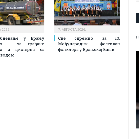
 2026.
7. АВГУСТА 2026.
П
абдевање у Врању
Све спремно за 10.
лно – за грађане
Међународни фестивал
на и цистерна са
фолклора у Врањској Бањи
 водом