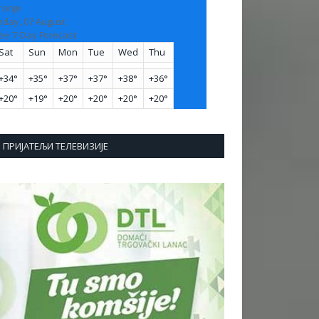
ranje
riday, 07 August
ee 7-Day Forecast
Sat
Sun
Mon
Tue
Wed
Thu
+
34°
+
35°
+
37°
+
37°
+
38°
+
36°
+
20°
+
19°
+
20°
+
20°
+
20°
+
20°
ПРИЈАТЕЉИ ТЕЛЕВИЗИЈЕ