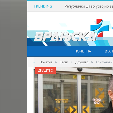
TRENDING
Викенд у знаку бициклизма
ПОЧЕТНА
ВЕС
»
»
»
-
Почетна
Вести
Друштво
Аритоновић
ДРУШТВО