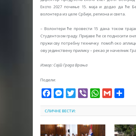
Експо 2027 почиње 15. маја и додао да ће Бе
волонтера из целе Србије, региона и света.
– Волонтери ће провести 15 дана током траја
Студентском граду. Пријаве ће се подносити онла
пружи сву потребну техничку помоћ око аплиц
ову јединствену прилику – рекао је начелник Г
Извор: Сајт Града Врања
Подели:
Facebook
Messenger
Twitter
Viber
WhatsA
Gmai
Sh
СЛИЧНЕ ВЕСТИ: