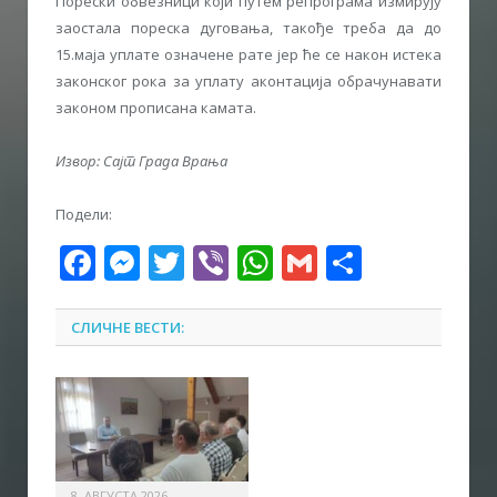
Порески обвезници који путем репрограма измирују
заостала пореска дуговања, такође треба да до
15.маја уплате означене рате јер ће се након истека
законског рока за уплату аконтација обрачунавати
законом прописана камата.
Извор: Сајт Града Врања
Подели:
Facebook
Messenger
Twitter
Viber
WhatsApp
Gmail
Share
СЛИЧНЕ ВЕСТИ:
8. АВГУСТА 2026.