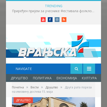
TRENDING
Учесници фестивала фолклора посетили дом Боре Станковића
Youtube
Facebook
Instagram
RSS
NAVIGATE
ДРУШТВО
ПОЛИТИКА
ЕКОНОМИЈА
КУЛТУРА
ОБ
»
»
»
Почетна
Вести
Друштво
Друга рата пореза
на имовину доспева 15. маја
ДРУШТВО