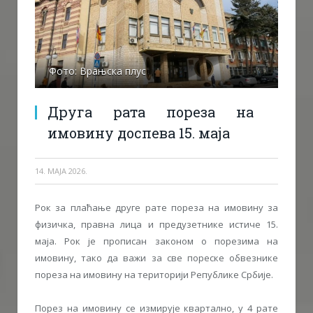
Фото: Врањска плус
Друга рата пореза на
имовину доспева 15. маја
14. МАЈА 2026.
Рок за плаћање друге рате пореза на имовину за
физичка, правна лица и предузетнике истиче 15.
маја. Рок је прописан законом о пoрезима на
имовину, тако да важи за све пореске обвезнике
пореза на имовину на територији Републике Србије.
Порез на имовину се измирује квартално, у 4 рате