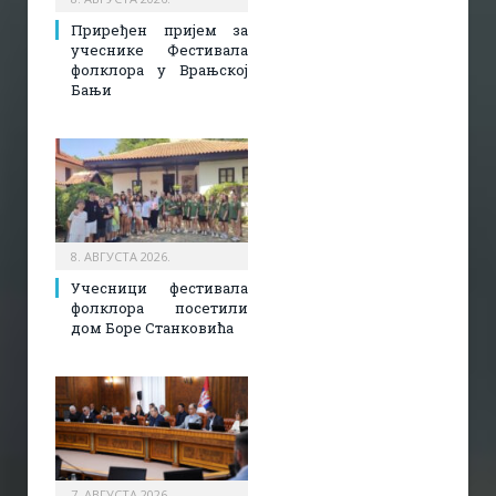
Приређен пријем за
учеснике Фестивала
фолклора у Врањској
Бањи
8. АВГУСТА 2026.
Учесници фестивала
фолклора посетили
дом Боре Станковића
7. АВГУСТА 2026.