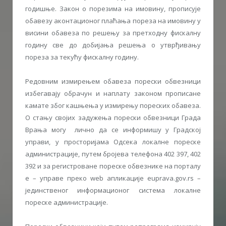
годишње. Закон о порезима на имовину, прописује
обавезу аконтационог плаћања пореза на имовину у
висини обавеза по решењу за претходну фискалну
годину све до добијања решења о утврђивању
пореза за текућу фискалну годину.
Редовним измирењем обавеза порески обвезници
избегавају обрачун и наплату законом прописане
камате због кашњења у измирењу пореских обавеза.
О стању својих задужења порески обвезници Града
Врања могу лично да се информишу у Градској
управи, у просторијама Одсека локалне пореске
администрације, путем бројева телефона 402 397, 402
392 и за регистроване пореске обвезнике на порталу
е – управе преко web апликације euprava.gov.rs –
јединственог информационог система локалне
пореске администрације.