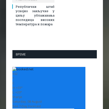
Републички штаб
усвојио закључке у
циљу ублажавања
последица високих
температура и пожара​
ВРЕМЕ
+
32
°
C
H:
+
33°
L:
+
20°
Vranje
Saturday, 08 August
See 7-Day Forecast