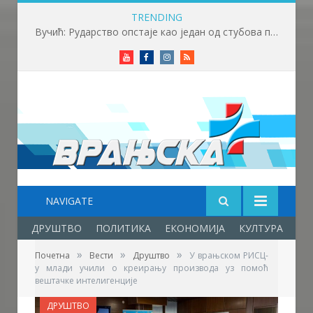
TRENDING
Вучић: Рударство опстаје као један од стубова привреде и енергетске стабилности Србије
Youtube
Facebook
Instagram
RSS
NAVIGATE
ДРУШТВО
ПОЛИТИКА
ЕКОНОМИЈА
КУЛТУРА
ОБ
»
»
»
Почетна
Вести
Друштво
У врањском РИСЦ-
у млади учили о креирању производа уз помоћ
вештачке интелигенције
ДРУШТВО