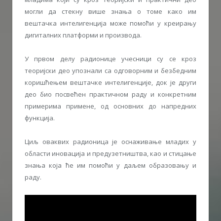
могли да стекну више знања о томе како им
вештачка интелигенција може помоћи у креирању
дигиталних платформи и производа.
У првом делу радионице учесници су се кроз
теоријски део упознали са одговорним и безбедним
коришћењем вештачке интелигенције, док је други
део био посвећен практичном раду и конкретним
примерима примене, од основних до напредних
функција.
Циљ оваквих радионица је оснаживање младих у
области иновација и предузетништва, као и стицање
знања која ће им помоћи у даљем образовању и
раду.