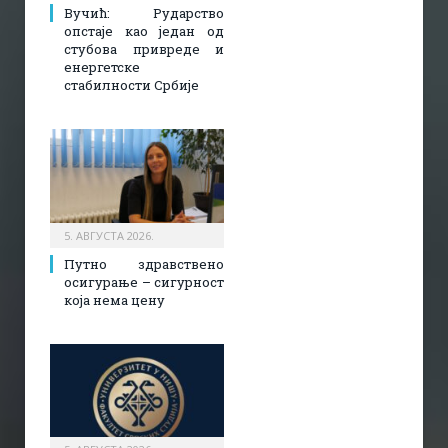
Вучић: Рударство
опстаје као један од
стубова привреде и
енергетске
стабилности Србије
5. АВГУСТА 2026.
Путно здравствено
осигурање – сигурност
која нема цену