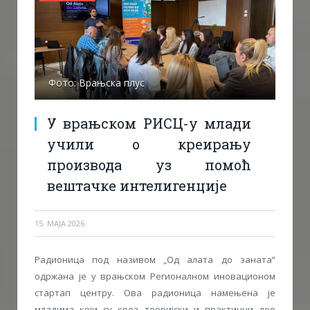
Фото: Врањска плус
У врањском РИСЦ-у млади
учили о креирању
производа уз помоћ
вештачке интелигенције
15. МАЈА 2026.
Радионица под називом „Од алата до заната“
одржана је у врањском Регионалном иновационом
стартап центру. Ова радионица намењена је
младима који су кроз теоријски и практични део