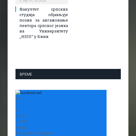
5. АВГУСТА 2026.
Факултет српских
студија објављује
позив за ангажовање
лектора српског језика
на Универзитету
,,HISU“ у Кини
ВРЕМЕ
+
32
°
C
H:
+
34°
L:
+
20°
Vranje
Thursday, 06 August