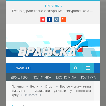
TRENDING
Путно здравствено осигурање – сигурност која нема цену
Youtube
Facebook
Instagram
RSS
NAVIGATE
ДРУШТВО
ПОЛИТИКА
ЕКОНОМИЈА
КУЛТУРА
ОБ
»
»
»
Почетна
Вести
Спорт
Врање у знаку мини
рукомета - малишани уживали у спортском
Фото: Врањска плус
»
дану
Rukomet 03