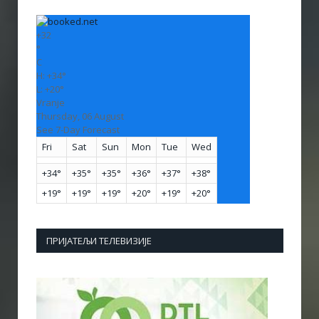
+
32
°
C
H:
+
34°
L:
+
20°
Vranje
Thursday, 06 August
See 7-Day Forecast
Fri
Sat
Sun
Mon
Tue
Wed
+
34°
+
35°
+
35°
+
36°
+
37°
+
38°
+
19°
+
19°
+
19°
+
20°
+
19°
+
20°
ПРИЈАТЕЉИ ТЕЛЕВИЗИЈЕ