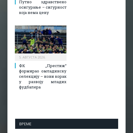
Путно здравствено
осигурање – сигурност
која нема цену
5. АВГУСТА 2026.
ФК „Престиж“
формирао омладинску
селекцију – нови корак
у развоју младих
фудбалера
ВРЕМЕ