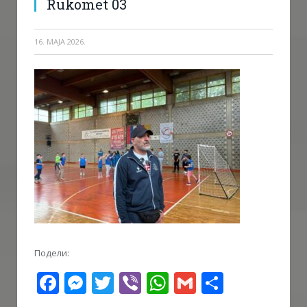
Rukomet 03
16. МАЈА 2026.
Подели:
Facebook
Messenger
Twitter
Viber
WhatsApp
Gmail
Share