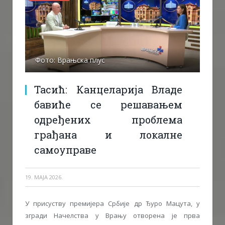
Фото: Врањска плус
Тасић: Канцеларија Владе
бавиће се решавањем
одређених проблема
грађана и локалне
самоуправе
19. МАЈА 2026.
У присуству премијера Србије др Ђуро Мацута, у
згради Начелства у Врању отворена је прва