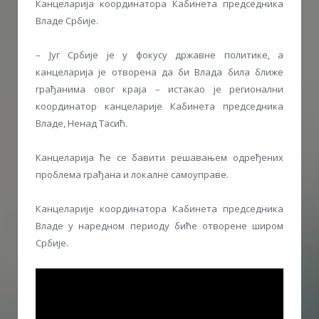
Канцеларија координатора Кабинета председника
Владе Србије.
– Југ Србије је у фокусу државне политике, а
канцеларија је отворена да би Влада била ближе
грађанима овог краја – истакао је регионални
координатор канцеларије Кабинета председника
Владе, Ненад Тасић.
Канцеларија ће се бавити решавањем одређених
проблема грађана и локалне самоуправе.
Канцеларије координатора Кабинета председника
Владе у наредном периоду биће отворене широм
Србије.