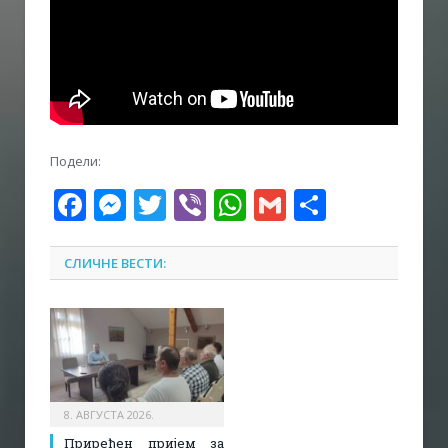
Подели:
Facebook
Messenger
Twitter
Viber
WhatsApp
Gmail
Share
СЛИЧНЕ ВЕСТИ:
8. АВГУСТА 2026.
Приређен пријем за