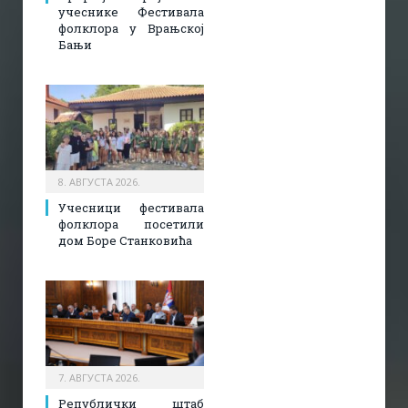
учеснике Фестивала
фолклора у Врањској
Бањи
8. АВГУСТА 2026.
Учесници фестивала
фолклора посетили
дом Боре Станковића
7. АВГУСТА 2026.
Републички штаб