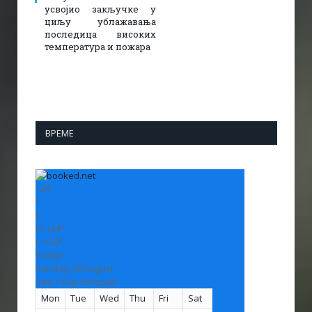
усвојио закључке у
циљу ублажавања
последица високих
температура и пожара​
ВРЕМЕ
+
29
°
C
H:
+
34°
L:
+
20°
Vranje
Sunday, 09 August
See 7-Day Forecast
Mon
Tue
Wed
Thu
Fri
Sat