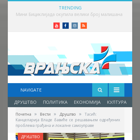
TRENDING
Фестивал фолклора у Врањској Бањи – празник младости, културе, традиције и пријатељства
Youtube
Facebook
Instagram
RSS
NAVIGATE
ДРУШТВО
ПОЛИТИКА
ЕКОНОМИЈА
КУЛТУРА
ОБ
»
»
»
Почетна
Вести
Друштво
Тасић:
Канцеларија Владе бавиће се решавањем одређених
проблема грађана и локалне самоуправе
ДРУШТВО