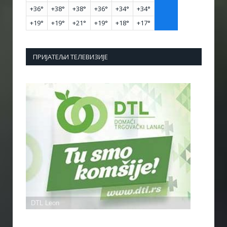
+
36°
+
38°
+
38°
+
36°
+
34°
+
34°
+
19°
+
19°
+
21°
+
19°
+
18°
+
17°
ПРИЈАТЕЉИ ТЕЛЕВИЗИЈЕ