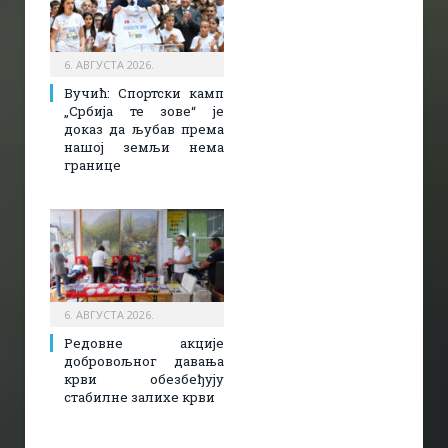
6. АВГУСТА 2026.
Вучић: Спортски камп
„Србија те зове“ је
доказ да љубав према
нашој земљи нема
границе
6. АВГУСТА 2026.
Редовне акције
добровољног давања
крви обезбеђују
стабилне залихе крви