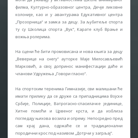
филма, Културно-образовног центра, Дечје ликовне
колоније, као и у авантурама Едукативног центра
„Прозорница“ и замка за децу. За љубитеље спорта
ту су Школица спорта „Вук“, Карате клуб Врање и
вожња ролерима.
На сцени ће бити промовисана и нова књига за децу
„Веверице на снегу“ ауторке Маје Милосављевић
Марковић, а свој допринос манифестацији даће и
чланови Удружења „Говори гласно“.
На спортским теренима Гимназије, сви малишани ће
имати прилику да се друже са припадницима Војске
Србије, Полиције, Ватрогасно-спасилачке јединице,
Хитне помоћи и Црвеног крста, и да изблиза
погледају њихова возила и опрему. Непосредно пред
сам крај дана, одржаће се и традиционални
породични крос под називом „Дотрчи у загрљај“.