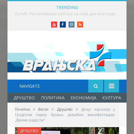
TRENDING
Вучић: Спортски камп „Србија те зове“ је доказ да љубав према нашој земљи нема границе
Youtube
Facebook
Instagram
RSS
NAVIGATE
ДРУШТВО
ПОЛИТИКА
ЕКОНОМИЈА
КУЛТУРА
ОБ
»
»
»
Почетна
Вести
Друштво
Дечја чаролија у
Градском парку: Врање домаћин манифестације
„Време радости“
ДРУШТВО