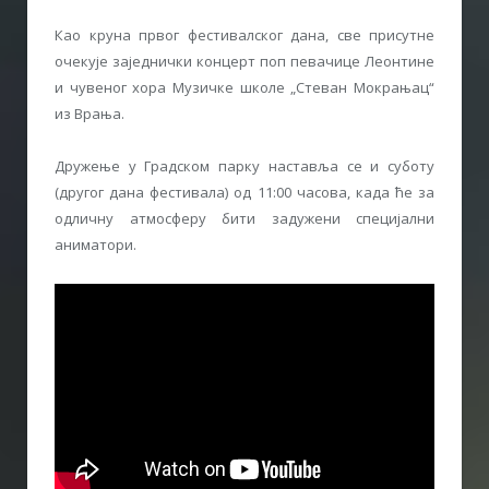
Као круна првог фестивалског дана, све присутне
очекује заједнички концерт поп певачице Леонтине
и чувеног хора Музичке школе „Стеван Мокрањац“
из Врања.
Дружење у Градском парку наставља се и суботу
(другог дана фестивала) од 11:00 часова, када ће за
одличну атмосферу бити задужени специјални
аниматори.