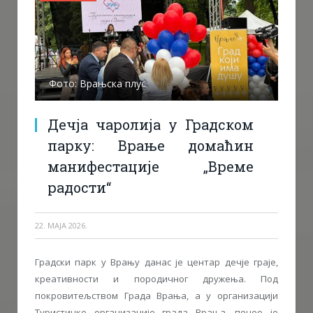
Фото: Врањска плус
Дечја чаролија у Градском
парку: Врање домаћин
манифестације „Време
радости“
22. МАЈА 2026.
Градски парк у Врању данас је центар дечје граје,
креативности и породичног дружења. Под
покровитељством Града Врања, а у организацији
Туристичке организације града Врања, почео је