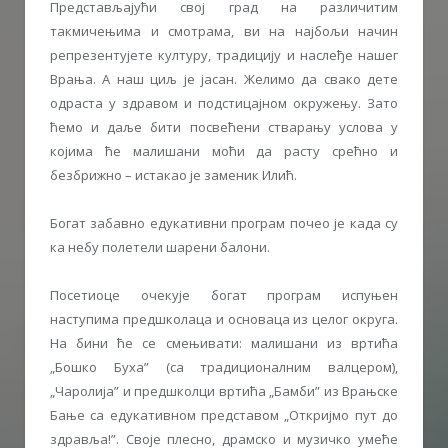
Представљајући свој град на различитим
такмичењима и смотрама, ви на најбољи начин
репрезентујете културу, традицију и наслеђе нашег
Врања. А наш циљ је јасан. Желимо да свако дете
одраста у здравом и подстицајном окружењу. Зато
ћемо и даље бити посвећени стварању услова у
којима ће малишани моћи да расту срећно и
безбрижно – истакао је заменик Илић.
Богат забавно едукативни програм почео је када су
ка небу полетели шарени балони.
Посетиоце очекује богат програм испуњен
наступима предшколаца и основаца из целог округа.
На бини ће се смењивати: малишани из вртића
„Бошко Буха” (са традиционалним валцером),
„Чаролија” и предшколци вртића „Бамби” из Врањске
Бање са едукативном представом „Откријмо пут до
здравља!”. Своје плесно, драмско и музичко умеће