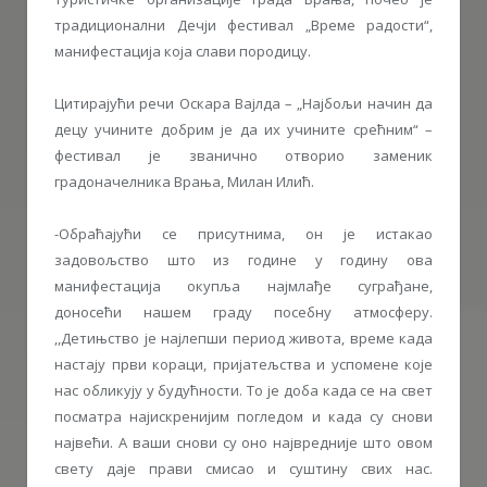
традиционални Дечји фестивал „Време радости“,
манифестација која слави породицу.
Цитирајући речи Оскара Вајлда – „Најбољи начин да
децу учините добрим је да их учините срећним“ –
фестивал је званично отворио заменик
градоначелника Врања, Милан Илић.
-Обраћајући се присутнима, он је истакао
задовољство што из године у годину ова
манифестација окупља најмлађе суграђане,
доносећи нашем граду посебну атмосферу.
,,Детињство је најлепши период живота, време када
настају први кораци, пријатељства и успомене које
нас обликују у будућности. То је доба када се на свет
посматра најискренијим погледом и када су снови
највећи. А ваши снови су оно највредније што овом
свету даје прави смисао и суштину свих нас.