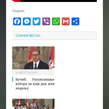
Подели:
Facebook
Messenger
Twitter
Viber
WhatsApp
Gmail
Share
СЛИЧНЕ ВЕСТИ:
6. АВГУСТА 2026.
Вучић: Расписивање
избора за који дан или
недељу