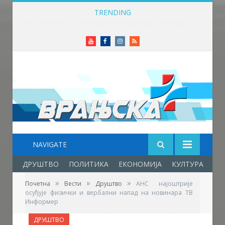
TRENDING
Факултет српских студија објављује позив за ангажовање лектора српског језика на Универзитету ,,HISU“ у Кини
Youtube
Facebook
Instagram
RSS
NAVIGATE
ДРУШТВО
ПОЛИТИКА
ЕКОНОМИЈА
КУЛТУРА
ОБ
»
»
»
Почетна
Вести
Друштво
АНС најоштрије
осуђује физички и вербални напад на новинара ТВ
Информер
ДРУШТВО