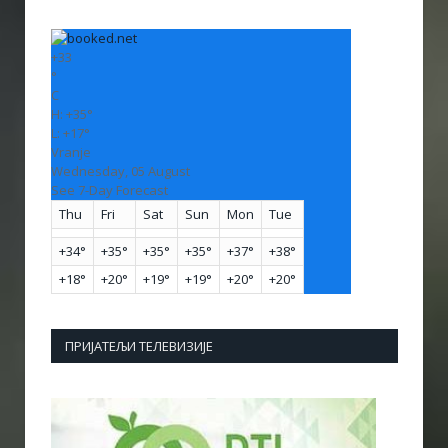
+
33
°
C
H:
+
35°
L:
+
17°
Vranje
Wednesday, 05 August
See 7-Day Forecast
Thu
Fri
Sat
Sun
Mon
Tue
+
34°
+
35°
+
35°
+
35°
+
37°
+
38°
+
18°
+
20°
+
19°
+
19°
+
20°
+
20°
ПРИЈАТЕЉИ ТЕЛЕВИЗИЈЕ