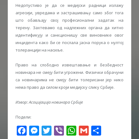
Недопустиво је да се медијски радници излажу
агресији, увредама и застрашивању само због тога
што обављају свој професионални задатак на
терену. Захтевамо од надлежних органа да хитно
идентификују и санкционишу све виновнике овог
инцидента како би се послала јасна порука о нултој
толеранцији на насиље.
Право на слободно извештавање и безбедност
новинара не смеју бити угрожени. Физички обрачуни
са новинарима не смеју бити толерисани јер нико
нема право да силом кроји медијску слику Србије.
Извор: Асоцијација новинара Србије
Подели:
Facebook
Messenger
Twitter
Viber
WhatsApp
Gmail
Share