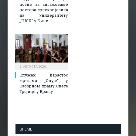
позив за ангажовање
лектора српског језика
на Универзитету
,,HISU“ у Кини
5. АВГУСТА 2026.
Служен парастос
жртвама „Олује“ у
Саборном храму Свете
Тројице у Врању
ВРЕМЕ