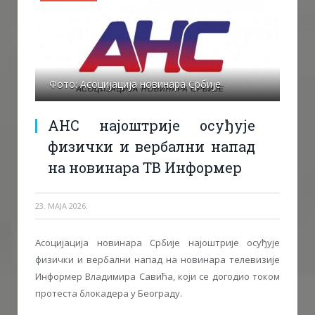
Фото: Асоцијација новинара Србије
АНС најоштрије осуђује
физички и вербални напад
на новинара ТВ Информер
23. МАЈА 2026.
Асоцијација новинара Србије најоштрије осуђује
физички и вербални напад на новинара телевизије
Информер Владимира Савића, који се догодио током
протеста блокадера у Београду.