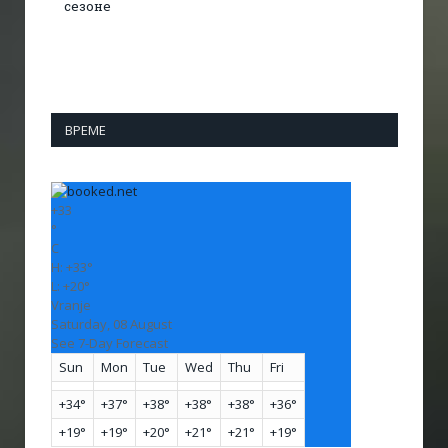
сезоне
ВРЕМЕ
+
33
°
C
H:
+
33°
L:
+
20°
Vranje
Saturday, 08 August
See 7-Day Forecast
Sun
Mon
Tue
Wed
Thu
Fri
+
34°
+
37°
+
38°
+
38°
+
38°
+
36°
+
19°
+
19°
+
20°
+
21°
+
21°
+
19°