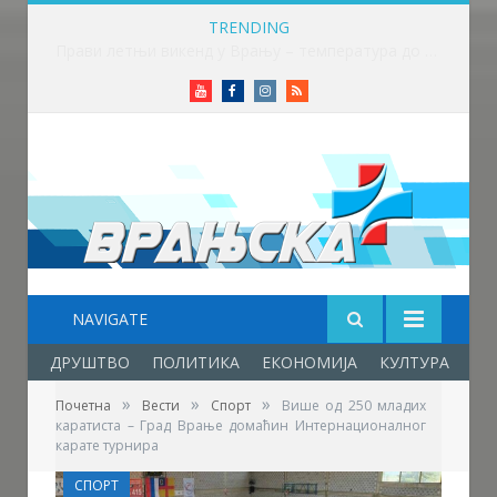
TRENDING
Прави летњи викенд у Врању – температура до 32 степена
Youtube
Facebook
Instagram
RSS
NAVIGATE
ДРУШТВО
ПОЛИТИКА
ЕКОНОМИЈА
КУЛТУРА
ОБ
»
»
»
Почетна
Вести
Спорт
Више од 250 младих
каратиста – Град Врање домаћин Интернационалног
карате турнира
СПОРТ