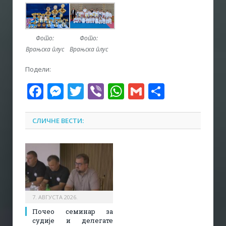
Фото:
Фото:
Врањска плус
Врањска плус
Подели:
Facebook
Messenger
Twitter
Viber
WhatsApp
Gmail
Share
СЛИЧНЕ ВЕСТИ:
7. АВГУСТА 2026.
Почео семинар за
судије и делегате