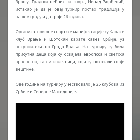
Врању. Градски већник за спорт, Ненад Ђорђевић,
истакао је да је овај турнир постао традиција у
нашем граду и да траје 26 година.
Организатори ове спортске манифетсације су Карате
клуб Врање и Шотокан карате савез Србије, уз
покровитељство Града Врања. На турниру су била
присутна деца која су освајала европска и светска
првенства, као и почетници, који су показали своје
вештине.
Ове године на турниру учествовало је 26 клубова из
Србије и Северне Македоније.