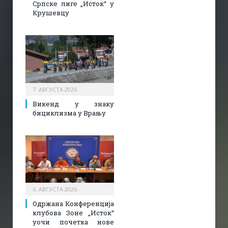
Српске лиге „Исток“ у
Крушевцу
7. АВГУСТА 2026.
Викенд у знаку
бициклизма у Врању
6. АВГУСТА 2026.
Одржана Конференција
клубова Зоне „Исток“
уочи почетка нове