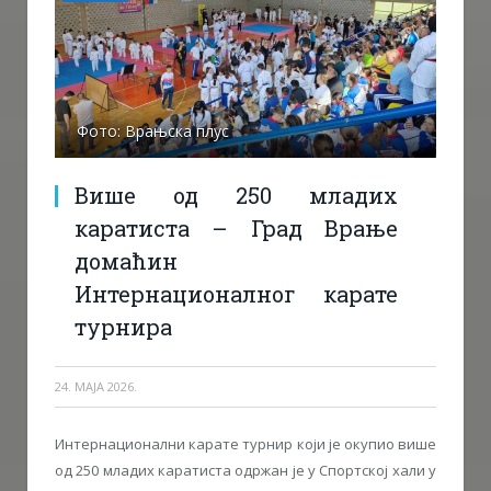
Фото: Врањска плус
Више од 250 младих
каратиста – Град Врање
домаћин
Интернационалног карате
турнира
24. МАЈА 2026.
Интернационални карате турнир који је окупио више
од 250 младих каратиста одржан је у Спортској хали у