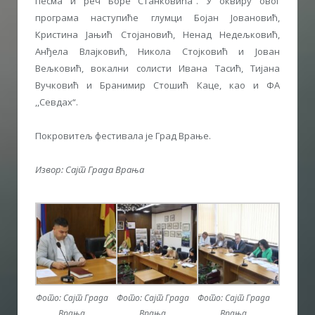
песма и реч Боре Станковића“. У оквиру овог
програма наступиће глумци Бојан Јовановић,
Кристина Јањић Стојановић, Ненад Недељковић,
Анђела Влајковић, Никола Стојковић и Јован
Вељковић, вокални солисти Ивана Тасић, Тијана
Вучковић и Бранимир Стошић Каце, као и ФА
,,Севдах“.
Покровитељ фестивала је Град Врање.
Извор: Сајт Града Врања
Фото: Сајт Града
Фото: Сајт Града
Фото: Сајт Града
Врања
Врања
Врања