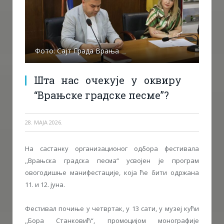
Фото: Сајт Града Врања
Шта нас очекује у оквиру
“Врањске градске песме”?
28. МАЈА 2026.
На састанку организационог одбора фестивала
,,Врањска градска песма“ усвојен је програм
овогодишње манифестације, која ће бити одржана
11. и 12. јуна.
Фестивал почиње у четвртак, у 13 сати, у музеј кући
,,Бора Станковић“, промоцијом монографије