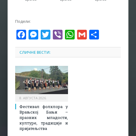
Подели:
Facebook
Messenger
Twitter
Viber
WhatsApp
Gmail
Share
СЛИЧНЕ ВЕСТИ:
8. АВГУСТА 2026.
Фестивал фолклора у
Врањској Бањи –
празник младости,
културе, традиције и
пријатељства