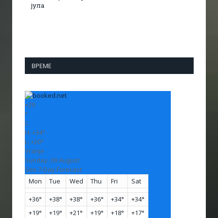
јула
ВРЕМЕ
+
29
°
C
H:
+
34°
L:
+
20°
Vranje
Sunday, 09 August
See 7-Day Forecast
Mon
Tue
Wed
Thu
Fri
Sat
+
36°
+
38°
+
38°
+
36°
+
34°
+
34°
+
19°
+
19°
+
21°
+
19°
+
18°
+
17°