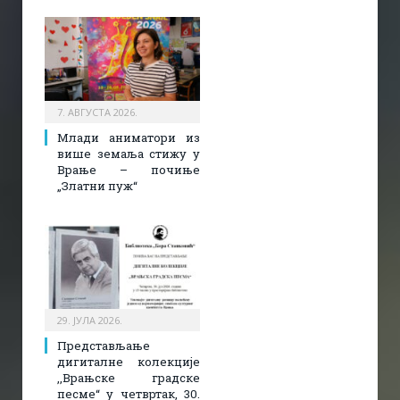
7. АВГУСТА 2026.
Млади аниматори из
више земаља стижу у
Врање – почиње
„Златни пуж“
29. ЈУЛА 2026.
Представљање
дигиталне колекције
,,Врањске градске
песме“ у четвртак, 30.