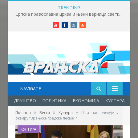
TRENDING
Српска православна црква и њени верници светкују Светог Пантелејмона
Youtube
Facebook
Instagram
RSS
NAVIGATE
ДРУШТВО
ПОЛИТИКА
ЕКОНОМИЈА
КУЛТУРА
ОБ
»
»
»
Почетна
Вести
Култура
Шта нас очекује у
оквиру “Врањске градске песме”?
КУЛТУРА