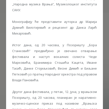
,,Народна музика Врања“, Музиколошког института
САНУ.
Монографију ће представити ауторка др Марија
Думнић Вилотијевић и рецезент др Данка Лајић
Михајловић.
Истог дана, од 20 часова, у Позоришту ,,Бора
Станковић“ предвиђено је свечано отварање
фестивала и наступ вокалних солиста Чеде
Марковића, Бранимира Стошића Кацета, Иване
Тасић, Данке Стојиљковић, Весне Димић и Биљане
Петковић уз пратњу Народног оркестра под управом
Владе Пановића.
Другог дана фестивала, у петак, 12. јуна, у врањском
Позоришту, од 20 часова, планиран је наративно-
музичко-сценски приказ под називом ,,Врањска