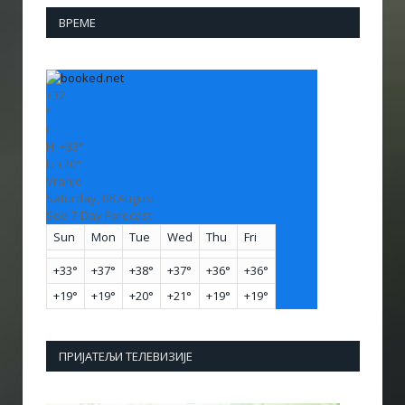
ВРЕМЕ
+
32
°
C
H:
+
33°
L:
+
20°
Vranje
Saturday, 08 August
See 7-Day Forecast
Sun
Mon
Tue
Wed
Thu
Fri
+
33°
+
37°
+
38°
+
37°
+
36°
+
36°
+
19°
+
19°
+
20°
+
21°
+
19°
+
19°
ПРИЈАТЕЉИ ТЕЛЕВИЗИЈЕ