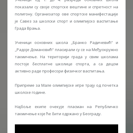
показали су своје спортске вештине и спретност на
полигону. Организатор ове спортске манифестације
је Савез за школски спорт и олимпијско васпитање
Града Врања.
Ученици основних школа ,,Бранко Радичевић“ и
,,Радоје Домановић“ пласирали су се на Међуокружно
такмичење. На територији града у свим школама
постоје бесплатне школице спорта, а са децом
активно раде професори физичког васпитања.
Припреме за Мале олимпијске игре трају од почетка
школске године.
Најбоље екипе очекује пласман на Републичко
такмичење које ће бити одржано у Београду.