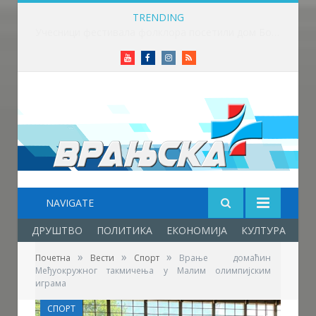
TRENDING
Данас је Света Петка Трнова
Youtube
Facebook
Instagram
RSS
NAVIGATE
ДРУШТВО
ПОЛИТИКА
ЕКОНОМИЈА
КУЛТУРА
ОБ
»
»
»
Почетна
Вести
Спорт
Врање домаћин
Међуокружног такмичења у Малим олимпијским
играма
СПОРТ