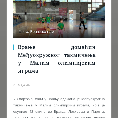
Фото: Врањска плус
Врање домаћин
Међуокружног такмичења
у Малим олимпијским
играма
28. МАЈА 2026.
У Спортској хали у Врању одржано је Међуокружно
такмичење у Малим олимпијским играма, које је
окупило 12 екипа из Врања, Лесковца и Пирота.
Ученици од 1. до 4. разреда основних школа