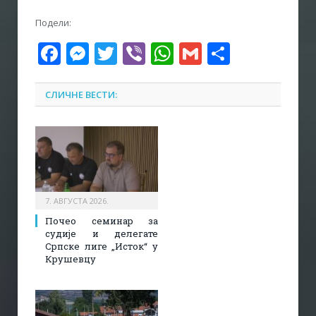
Подели:
Facebook
Messenger
Twitter
Viber
WhatsApp
Gmail
Share
СЛИЧНЕ ВЕСТИ:
7. АВГУСТА 2026.
Почео семинар за
судије и делегате
Српске лиге „Исток“ у
Крушевцу