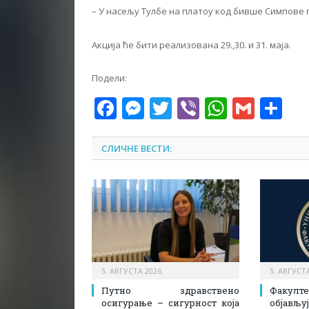
– У насељу Тулбе на платоу код бивше Симпове
Акција ће бити реализована 29.,30. и 31. маја.
Подели:
Facebook
Messenger
Twitter
Viber
WhatsA
Gmai
Sh
СЛИЧНЕ ВЕСТИ:
5. АВГУСТА 2026.
5. АВГУСТА
Путно здравствено
Факулт
осигурање – сигурност која
објав