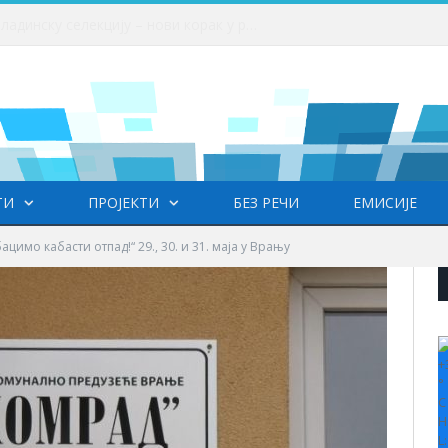
Факултет српских студија објављује позив за ангажовање лектора српског језика на Универзитету ,,HISU“ у Кини
ТИ
ПРОЈЕКТИ
БЕЗ РЕЧИ
ЕМИСИЈЕ
бацимо кабасти отпад!“ 29., 30. и 31. маја у Врању
+
°
C
H
L