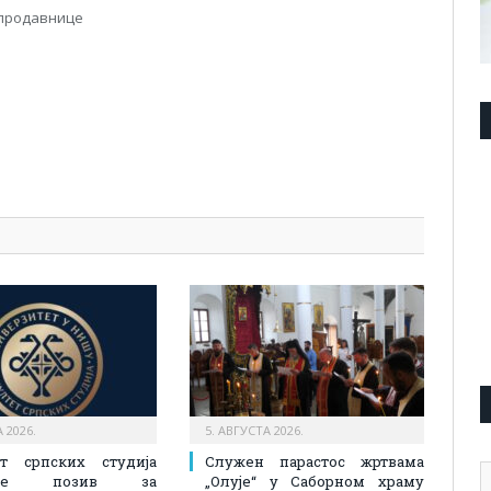
 продавнице
pp
l
are
 2026.
5. АВГУСТА 2026.
ет српских студија
Служен парастос жртвама
А
љује позив за
„Олује“ у Саборном храму