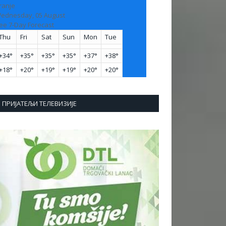
ranje
ednesday, 05 August
ee 7-Day Forecast
Thu
Fri
Sat
Sun
Mon
Tue
+
34°
+
35°
+
35°
+
35°
+
37°
+
38°
+
18°
+
20°
+
19°
+
19°
+
20°
+
20°
ПРИЈАТЕЉИ ТЕЛЕВИЗИЈЕ