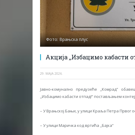
Фото: Врањска плус
Акција ,,Избацимо кабасти отп
29. МАЈА 2026.
Јавно-комунално предузеће ,,Комрад“ обав
,,Избацимо кабасти отпад!“ постављањем контеј
– У Врањској Бањи, у улици Краља Петра Првог о
– У улици Маричка код вртића ,,Бајка“