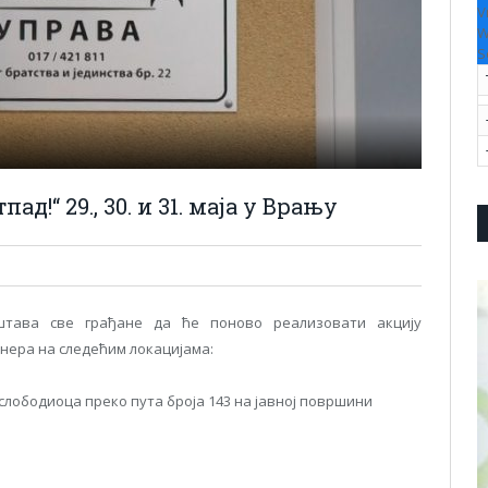
V
W
S
ад!“ 29., 30. и 31. маја у Врању
ештава све грађане да ће поново реализовати акцију
нера на следећим локацијама:
слободиоца преко пута броја 143 на јавној површини