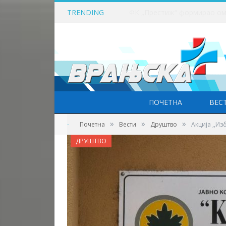
TRENDING
ПОЧЕТНА
ВЕС
»
»
»
-
Почетна
Вести
Друштво
Акција ,,Из
ДРУШТВО