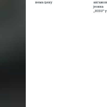
нема цену
ангажов
језика
,,HISU“ 