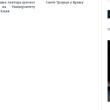
ање лектора српског
Свете Тројице у Врању
 на Универзитету
у Кини
П