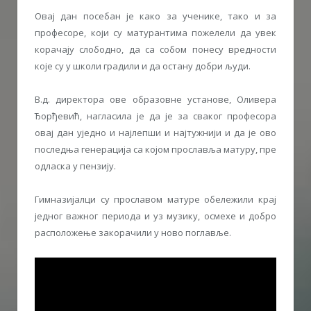
Овај дан посебан је како за ученике, тако и за
професоре, који су матурантима пожелели да увек
корачају слободно, да са собом понесу вредности
које су у школи градили и да остану добри људи.
В.д. директора ове образовне установе, Оливера
Ђорђевић, нагласила је да је за сваког професора
овај дан уједно и најлепши и најтужнији и да је ово
последња генерација са којом прославља матуру, пре
одласка у пензију.
Гимназијалци су прославом матуре обележили крај
једног важног периода и уз музику, осмехе и добро
расположење закорачили у ново поглавље.