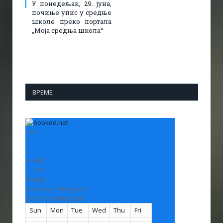
У понедељак, 29. јуна,
почиње упис у средње
школе преко портала
„Моја средња школа“
ВРЕМЕ
+
31
°
C
H:
+
32°
L:
+
20°
Vranje
Saturday, 08 August
See 7-Day Forecast
Sun
Mon
Tue
Wed
Thu
Fri