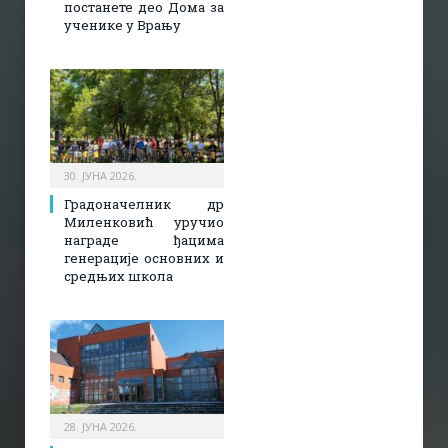
постанете део Дома за
ученике у Врању
30. ЈУНА 2026.
Градоначелник др
Миленковић уручио
награде ђацима
генерације основних и
средњих школа
28. ЈУНА 2026.