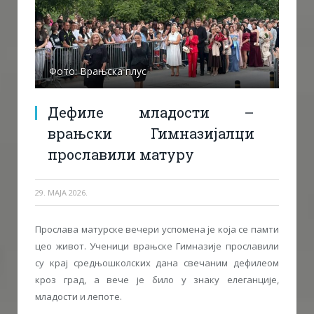
Фото: Врањска плус
Дефиле младости –
врањски Гимназијалци
прославили матуру
29. МАЈА 2026.
Прослава матурске вечери успомена је која се памти
цео живот. Ученици врањске Гимназије прославили
су крај средњошколских дана свечаним дефилеом
кроз град, а вече је било у знаку елеганције,
младости и лепоте.