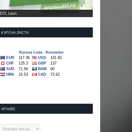
DTL Leon
КУРСНА ЛИСТА
АРХИВЕ
рхиве