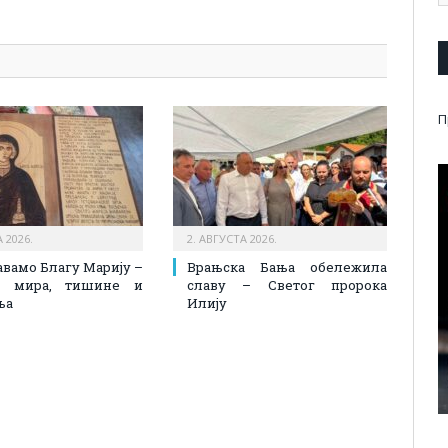
pp
l
are
П
 2026.
2. АВГУСТА 2026.
вамо Благу Марију –
Врањска Бања обележила
к мира, тишине и
славу – Светог пророка
ња
Илију