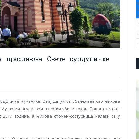
V
S
S
а прославља Свете сурдуличке
рдуличке мученике. Овај датум се обележава као њихова
у бугарски окупатори зверски убили током Првог светског
 2017. године, а њихова спомен-костурница налази се у
 Светог Великомученика Георгија у Сурдулици поводом славе