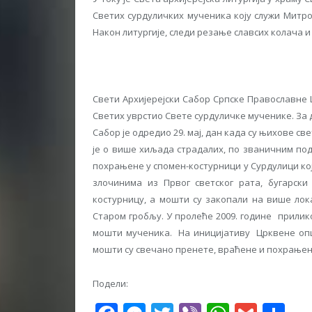
Светих сурдуличких мученика коју служи Митр
Након литургије, следи резање славсих колача и
Свети Архиjереjски Сабор Српске Православне 
Светих уврстио Свете сурдуличке мученике. За
Сабор jе одредио 29. маj, дан када су њихове с
jе о више хиљада страдалих, по званичним по
похрањене у спомен-костурници у Сурдулици коjа
злочинима из Првог светског рата, бугарски
костурницу, а мошти су закопали на више лока
Старом гробљу. У пролеће 2009. године прилик
мошти мученика. На инициjативу Црквене општ
мошти су свечано пренете, враћене и похрањене 
Подели: