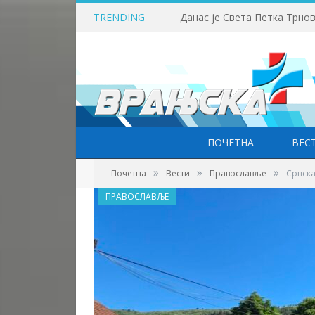
TRENDING
Данас је Света Петка Трно
ПОЧЕТНА
ВЕС
»
»
»
-
Почетна
Вести
Православље
Српска
ПРАВОСЛАВЉЕ