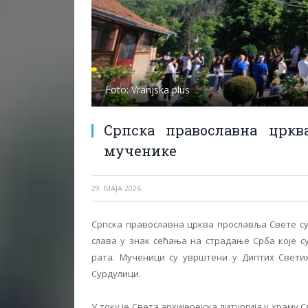
Foto: Vranjska plus
Српска православна цркв
мученике
29. МАЈА 2026.
Српска православна црква прославља Свете су
слава у знак сећања на страдање Срба које с
рата. Мученици су уврштени у Диптих Светих
Сурдулици.
У току је Света архијерејска литургија у храму