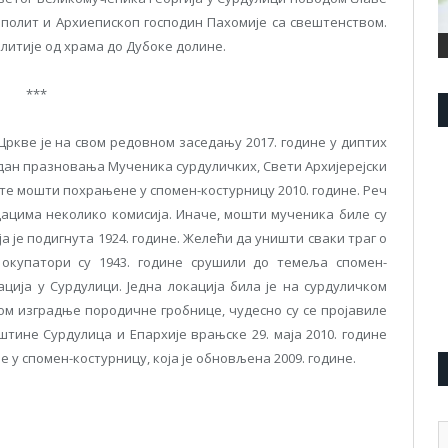
ополит и Архиепископ господин Пахомије са свештенством.
 литије од храма до Дубоке долине.
***
Цркве jе на свом редовном заседању 2017. године у диптих
 дан празновања Мученика сурдуличких, Свети Архиjереjски
вете мошти похрањене у спомен-костурницу 2010. године. Реч
дацима неколико комисиjа. Иначе, мошти мученика биле су
 jе подигнута 1924. године. Желећи да уништи сваки траг о
 окупатори су 1943. године срушили до темеља спомен-
циjа у Сурдулици. Jедна локациjа била jе на сурдуличком
ом изградње породичне гробнице, чудесно су се проjавиле
ине Сурдулица и Епархиjе врањске 29. маjа 2010. године
у спомен-костурницу, коjа jе обновљена 2009. године.
А