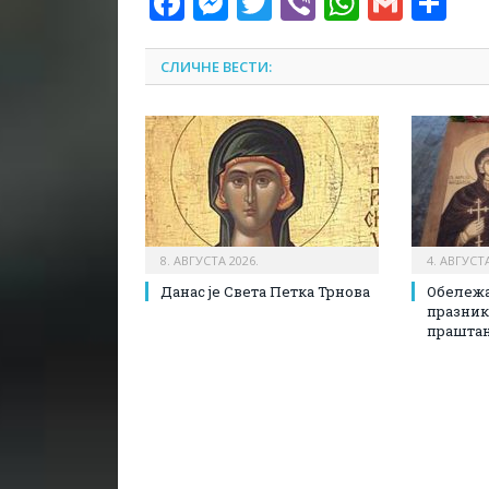
Facebook
Messenger
Twitter
Viber
WhatsA
Gmai
Sh
СЛИЧНЕ ВЕСТИ:
8. АВГУСТА 2026.
4. АВГУСТА
Данас је Света Петка Трнова
Обележа
празни
прашта