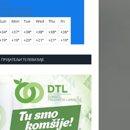
ranje
aturday, 08 August
ee 7-Day Forecast
Sun
Mon
Tue
Wed
Thu
Fri
+
34°
+
37°
+
38°
+
38°
+
38°
+
36°
+
19°
+
19°
+
20°
+
21°
+
21°
+
19°
ПРИЈАТЕЉИ ТЕЛЕВИЗИЈЕ