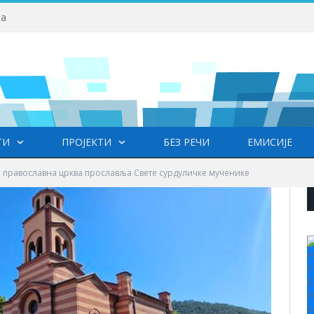
ва
ТИ
ПРОЈЕКТИ
БЕЗ РЕЧИ
ЕМИСИЈЕ
 православна црква прославља Свете сурдуличке мученике
+
°
C
H
L