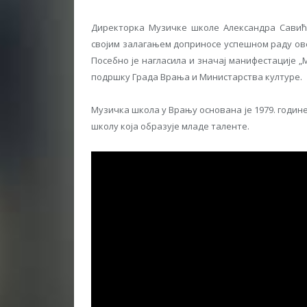
Директорка Музичке школе Александра Савић 
својим залагањем доприносе успешном раду ов
Посебно је нагласила и значај манифестације „
подршку Града Врања и Министарства културе.
Музичка школа у Врању основана је 1979. године,
школу која образује младе таленте.