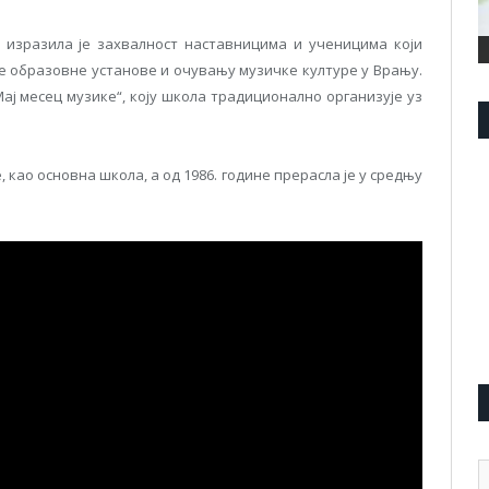
изразила је захвалност наставницима и ученицима који
е образовне установе и очувању музичке културе у Врању.
Мај месец музике“, коју школа традиционално организује уз
 као основна школа, а од 1986. године прерасла је у средњу
А