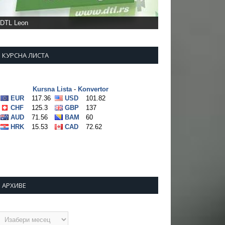
DTL Leon
КУРСНА ЛИСТА
АРХИВЕ
рхиве