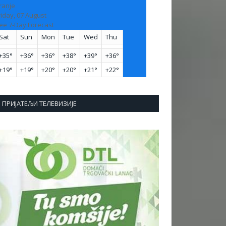
ranje
riday, 07 August
ee 7-Day Forecast
Sat
Sun
Mon
Tue
Wed
Thu
+
35°
+
36°
+
36°
+
38°
+
39°
+
36°
+
19°
+
19°
+
20°
+
20°
+
21°
+
22°
ПРИЈАТЕЉИ ТЕЛЕВИЗИЈЕ