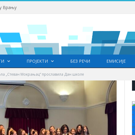
 у Врању
ТИ
ПРОЈЕКТИ
БЕЗ РЕЧИ
ЕМИСИЈЕ
ла „Стеван Мокрањац“ прославила Дан школе
+
°
C
H
L