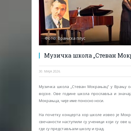
Фото: Врањска плус
Музичка школа „Стеван Мок
30. МАЈА 2026.
Музичка школа „Стеван Мокрањац“ у Врању о
војске. Ове године школа прославља и значај
Мокрањца, чије име поносно носи.
На почетку концерта хор школе извео је Мокр
свечаности наступили су ученици који су ове
где су представљали школу и град.