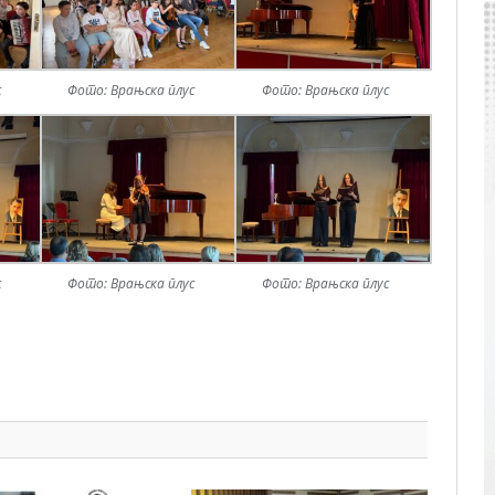
с
Фото: Врањска плус
Фото: Врањска плус
с
Фото: Врањска плус
Фото: Врањска плус
pp
l
are