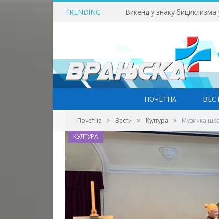
TRENDING
Викенд у знаку бициклизма
ПОЧЕТНА
ВЕС
»
»
»
-
Почетна
Вести
Култура
Музичка шко
КУЛТУРА