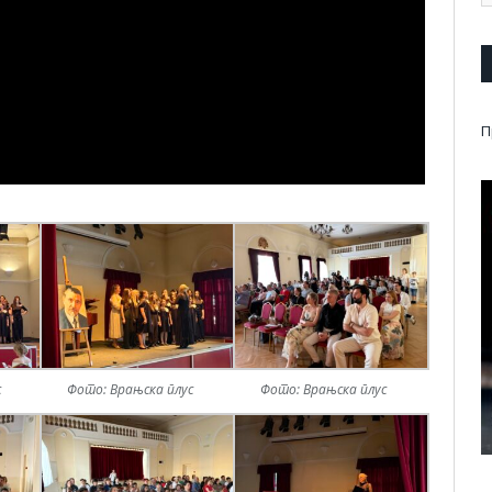
П
с
Фото: Врањска плус
Фото: Врањска плус