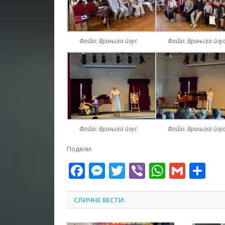
Фото: Врањска плус
Фото: Врањска плу
Фото: Врањска плус
Фото: Врањска плу
Подели:
Facebook
Messenger
Twitter
Viber
WhatsA
Gmai
Sh
СЛИЧНЕ ВЕСТИ: