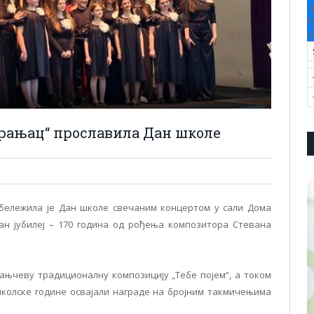
V
F
S
рањац“ прославила Дан школе
бележила је Дан школе свечаним концертом у сали Дома
ан јубилеј – 170 година од рођења композитора Стевана
ањчеву традиционалну композицију „Тебе појем“, а током
 школске године освајали награде на бројним такмичењима