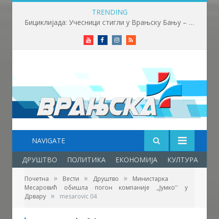
TRENDING
Бициклијада: Учесници стигли у Врањску Бању – почела трка до бране Првонек
Youtube
Facebook
Instagram
RSS
NAVIGATE
ДРУШТВО
ПОЛИТИКА
ЕКОНОМИЈА
КУЛТУРА
ОБ
»
»
»
Почетна
Вести
Друштво
Министарка
Фото: Министарство привреде Републике
Месаровић обишла погон компаније ,,Јумко'' у
Србије
»
Дрвару
mesarovic 04