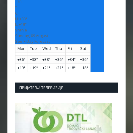
+
30
°
C
H:
+
33°
L:
+
19°
Vranje
Sunday, 09 August
See 7-Day Forecast
Mon
Tue
Wed
Thu
Fri
Sat
+
36°
+
38°
+
38°
+
36°
+
34°
+
36°
+
19°
+
19°
+
21°
+
21°
+
18°
+
18°
ПРИЈАТЕЉИ ТЕЛЕВИЗИЈЕ