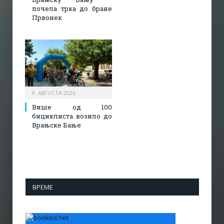
почела трка до бране
Првонек
9. АВГУСТА 2026.
Више од 100
бициклиста возило до
Врањске Бање
ВРЕМЕ