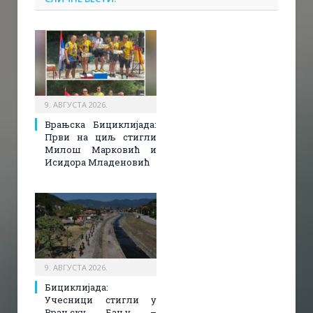
9. АВГУСТА 2026.
Врањска Бициклијада:
Први на циљ стигли
Милош Марковић и
Исидора Младеновић
9. АВГУСТА 2026.
Бициклијада:
Учесници стигли у
Врањску Бању –