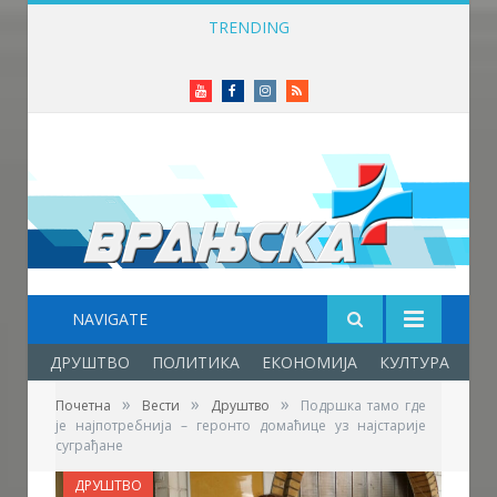
TRENDING
ФК „Престиж“ формирао омладинску селекцију – нови корак у развоју младих фудбалера
Youtube
Facebook
Instagram
RSS
NAVIGATE
ДРУШТВО
ПОЛИТИКА
ЕКОНОМИЈА
КУЛТУРА
ОБ
»
»
»
Почетна
Вести
Друштво
Подршка тамо где
је наjпотребнија – геронто домаћице уз најстарије
суграђане
ДРУШТВО