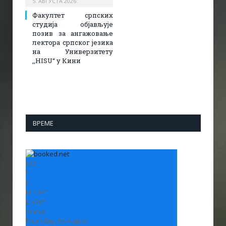
5. АВГУСТА 2026.
Факултет српских
студија објављује
позив за ангажовање
лектора српског језика
на Универзитету
,,HISU“ у Кини
ВРЕМЕ
+
32
°
C
H:
+
34°
L:
+
20°
Vranje
Thursday, 06 August