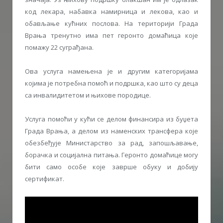
код лекара, набавка намирница и лекова, као и
обављање кућних послова. На територији Града
Врања тренутно има пет геронто домаћица које
помажу 22 суграђана.
Ова услуга намењена је и другим категоријама
којима је потребна помоћ и подршка, као што су деца
са инвалидитетом и њихове породице.
Услуга помоћи у кући се делом финансира из буџета
Града Врања, а делом из наменских трансфера које
обезбеђује Министарство за рад, запошљавање,
борачка и социјална питања. Геронто домаћице могу
бити само особе које заврше обуку и добију
сертификат.