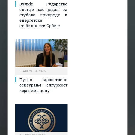
Вучић: Рударство
опстаје као један од
стубова привреде и
енергетске
стабилности Србије
5. АВГУСТА 2026.
Путно здравствено
осигурање – сигурност
која нема цену