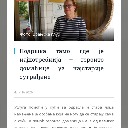
Фото: Врањска плус
Подршка тамо где је
наjпотребнија – геронто
домаћице уз најстарије
суграђане
4. ЈУНА 2026.
Услуга помоћи у кући за одрасла и стара лица
намењена је особама која не могу да се старају саме
о себи, а помоћ геронто домаћица им је од великог
значаја. Уз њихову подршку олакшан им је одлазак