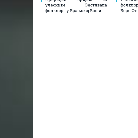
учеснике Фестивала
фолкл
фолклора у Врањској Бањи
Боре Ст