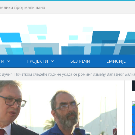
Фестивал фолклора у Врањској Бањи – празник младости, културе, традиције и пријатељства
ТИ
ПРОЈЕКТИ
БЕЗ РЕЧИ
ЕМИСИЈЕ
 Вучић: Почетком следеће године укида се роминг између Западног Балка
+
°
C
H
L