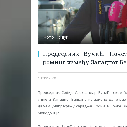
Фото: Танјуг
Председник Вучић: Поче
роминг између Западног Ба
5. ЈУНА 2026.
Председник Србије Александар Вучић током бо
уније и Западног Балкана изјавио је да је р
даљем унапређењу сарадње Србије и Грчке. До
Македоније.
Председник Вучић најавио је и укидање роми