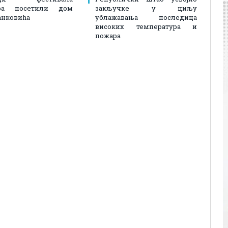
ора посетили дом
закључке у циљу
анковића
ублажавања последица
високих температура и
пожара​