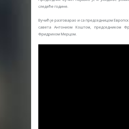
следеће године.
Вучић је разговарао и са председницом Европск
савета Антониом Коштом, председником Ф
Фридрихом Мерцом.