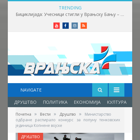
TRENDING
Бициклијада: Учесници стигли у Врањску Бању – почела трка до бране Првонек
Youtube
Facebook
Instagram
RSS
NAVIGATE
ДРУШТВО
ПОЛИТИКА
ЕКОНОМИЈА
КУЛТУРА
ОБ
»
»
»
Почетна
Вести
Друштво
Министарство
одбране распирало конкурс за попуну тенковских
јединица Копнене војске
ДРУШТВО