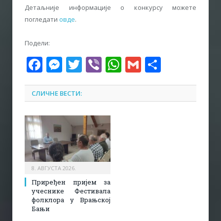
Детаљније информације о конкурсу можете
погледати
овде
.
Подели:
Facebook
Messenger
Twitter
Viber
WhatsApp
Gmail
Share
СЛИЧНЕ ВЕСТИ:
8. АВГУСТА 2026.
Приређен пријем за
учеснике Фестивала
фолклора у Врањској
Бањи