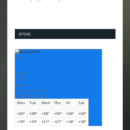
ВРЕМЕ
+
30
°
C
H:
+
33°
L:
+
19°
Vranje
Sunday, 09 August
See 7-Day Forecast
Mon
Tue
Wed
Thu
Fri
Sat
+
36°
+
38°
+
38°
+
36°
+
34°
+
36°
+
19°
+
19°
+
21°
+
21°
+
18°
+
18°