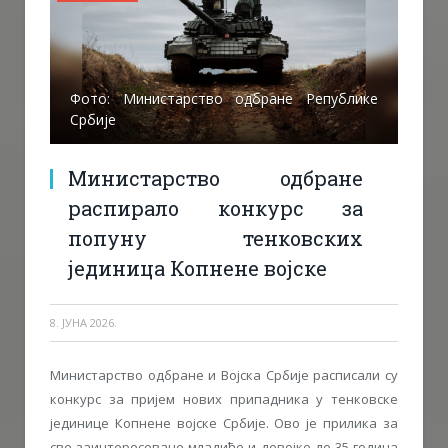
Фото: Министарство одбране Републике
Србије
Министарство одбране
распирало конкурс за
попуну тенковских
јединица Копнене војске
8. ЈУНА 2026.
Министарство одбране и Војска Србије расписали су
конкурс за пријем нових припадника у тенковске
јединице Копнене војске Србије. Ово је прилика за
све заинтересоване младиће и девојке до 35 година