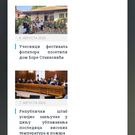
8. АВГУСТА 2026.
Учесници фестивала
фолклора посетили
дом Боре Станковића
7. АВГУСТА 2026.
Републички штаб
усвојио закључке у
циљу ублажавања
последица високих
температура и пожара​