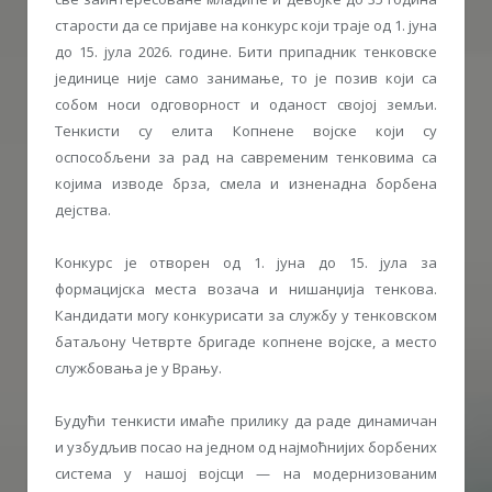
старости да се пријаве на конкурс који траје од 1. јуна
до 15. јула 2026. године. Бити припадник тенковске
јединице није само занимање, то је позив који са
собом носи одговорност и оданост својој земљи.
Тенкисти су елита Копнене војске који су
оспособљени за рад на савременим тенковима са
којима изводе брза, смела и изненадна борбена
дејства.
Конкурс je отворен од 1. јуна до 15. јула за
формацијска места возача и нишанџија тенкова.
Кандидати могу конкурисати за службу у тенковском
батаљону Четврте бригаде копнене војске, а место
службовања је у Врању.
Будући тенкисти имаће прилику да раде динамичан
и узбудљив посао на једном од најмоћнијих борбених
система у нашој војсци — на модернизованим