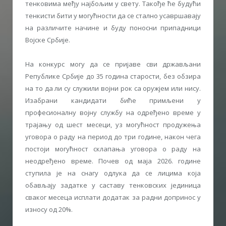
тенковима међу најбољим у свету. Такође ће будући
тенкисти бити у могућности да се стално усавршавају
на различите начине и буду поносни припадници
Војске Србије.
На конкурс могу да се пријаве сви држављани
Републике Србије до 35 година старости, без обзира
на то да ли су служили војни рок са оружјем или нису.
Изабрани кандидати биће примљени у
професионалну војну службу на одређено време у
трајању од шест месеци, уз могућност продужења
уговора о раду на период до три године, након чега
постоји могућност склапања уговора о раду на
неодређено време. Почев од маја 2026. године
ступила је на снагу одлука да се лицима која
обављају задатке у саставу тенковских јединица
сваког месеца исплати додатак за радни допринос у
износу од 20%.