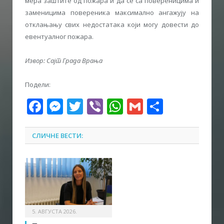
мера заштите од пожара и да се са повереницима и
заменицима повереника максимално ангажуjу на
отклањању свих недостатака коjи могу довести до
евентуалног пожара.
Извор: Сајт Града Врања
Подели:
Facebook
Messenger
Twitter
Viber
WhatsApp
Gmail
Share
СЛИЧНЕ ВЕСТИ:
5. АВГУСТА 2026.