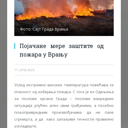
Фото: Сајт Града Врања
Појачане мере заштите од
пожара у Врању
17. ЈУНА 2026.
Услед екстремно високих температура повећава се
опасност од избиjања пожара. С тога jе из Одељења
за послове органа Града – послови ванредних
ситуациjа упућен апел свим грађанима, а посебно
пољопривредним произвођачима да не пале
стрништа, а да лако запаљиве течности правилно
ускладиште.