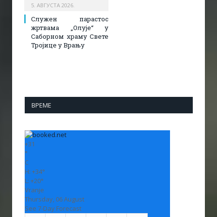
5. АВГУСТА 2026.
Служен парастос
жртвама „Олује“ у
Саборном храму Свете
Тројице у Врању
ВРЕМЕ
+
31
°
C
H:
+
34°
L:
+
20°
Vranje
Thursday, 06 August
See 7-Day Forecast