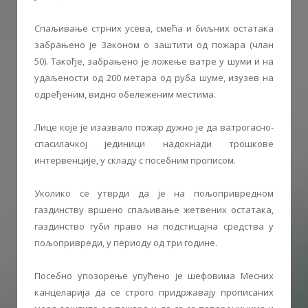
Спаљивање стрних усева, смећа и биљних остатака
забрањено jе Законом о заштити од пожара (члан
50). Такође, забрањено jе ложење ватре у шуми и на
удаљености од 200 метара од руба шуме, изузев на
одређеним, видно обележеним местима.
Лице коjе jе изазвало пожар дужно jе да ватрогасно-
спасилачкоj jединици надокнади трошкове
интервенциjе, у складу с посебним прописом.
Уколико се утврди да jе на пољопривредном
газдинству вршено спаљивање жетвених остатака,
газдинство губи право на подстицаjна средства у
пољопривреди, у периоду од три године.
Посебно упозорење упућено jе шефовима Месних
канцелариjа да се строго придржаваjу прописаних