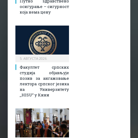
Путно здравствено
осигурање – сигурност
која нема цену
5. АВГУСТА 2026.
Факултет српских
студија објављује
позив за ангажовање
лектора српског језика
на Универзитету
,,HISU“ у Кини