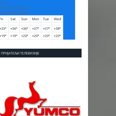
ranje
hursday, 06 August
ee 7-Day Forecast
Fri
Sat
Sun
Mon
Tue
Wed
+
33°
+
36°
+
36°
+
37°
+
37°
+
38°
+
19°
+
19°
+
20°
+
20°
+
20°
+
20°
ПРИЈАТЕЉИ ТЕЛЕВИЗИЈЕ