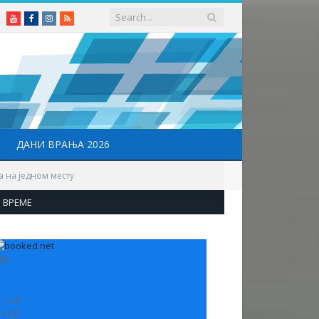
Youtube
Facebook
Instagram
RSS
ДАНИ ВРАЊА 2026
а на једном месту
ВРЕМЕ
33
:
+
34°
:
+
19°