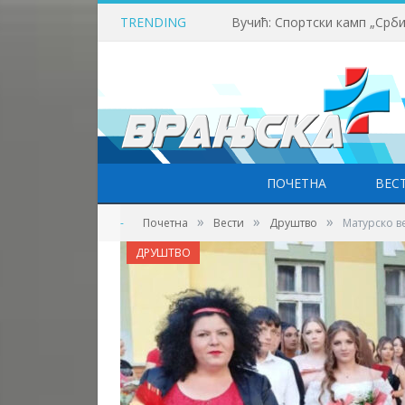
TRENDING
ПОЧЕТНА
ВЕС
»
»
»
-
Почетна
Вести
Друштво
Матурско в
ДРУШТВО