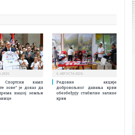
pp
l
are
 2026.
6. АВГУСТА 2026.
: Спортски камп
Редовне акције
 те зове“ је доказ да
добровољног давања крви
према нашој земљи
обезбеђују стабилне залихе
анице
крви