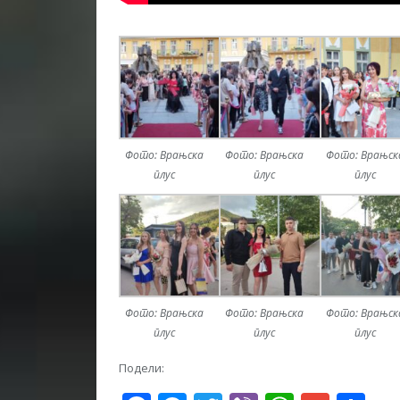
Фото: Врањска
Фото: Врањска
Фото: Врањск
плус
плус
плус
Фото: Врањска
Фото: Врањска
Фото: Врањск
плус
плус
плус
Подели: