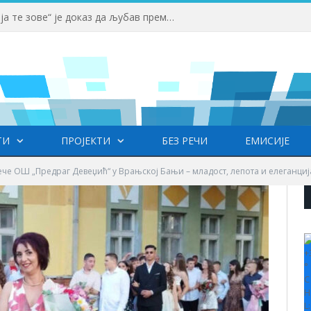
Вучић: Спортски камп „Србија те зове“ је доказ да љубав према нашој земљи нема границе
ТИ
ПРОЈЕКТИ
БЕЗ РЕЧИ
ЕМИСИЈЕ
ече ОШ „Предраг Девеџић“ у Врањској Бањи – младост, лепота и елеганциј
+
°
C
H
L