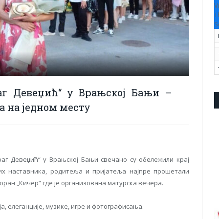
V
T
S
аг Девеџић“ у Врањској Бањи –
а на једном месту
аг Девеџић“ у Врањској Бањи свечано су обележили крај
јих наставника, родитеља и пријатеља најпре прошетали
торан „Кичер“ где је организована матурска вечера.
а, елеганције, музике, игре и фотографисања.