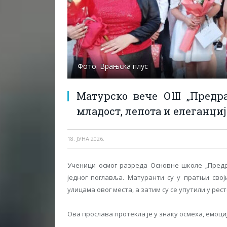
Фото: Врањска плус
Матурско вече ОШ „Предр
младост, лепота и елеганциј
18. ЈУНА 2026.
Ученици осмог разреда Основне школе „Предр
једног поглавља. Матуранти су у пратњи сво
улицама овог места, а затим су се упутили у рес
Ова прослава протекла је у знаку осмеха, емоциј