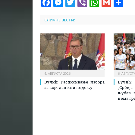
Facebook
Messenger
Twitter
Viber
WhatsA
Gmai
Sh
СЛИЧНЕ ВЕСТИ:
6. АВГУСТА 2026.
6. АВГУСТА
Вучић: Расписивање избора
Вучић
за који дан или недељу
„Србија
љубав 
нема гр