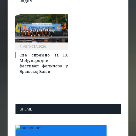
водом
7. АВГУСТА 2026.
Све спремно за 10.
Међународни
фестивал фолклора у
Врањској Бањи
ВРЕМЕ
+
33