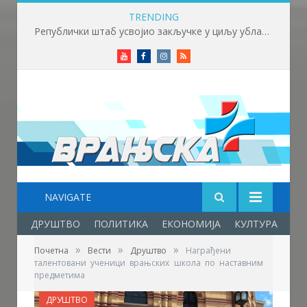
TRENDING
Републички штаб усвојио закључке у циљу ублажавања последица високих температура и пожара​
Youtube
Facebook
Instagram
RSS
NAVIGATE
ДРУШТВО
ПОЛИТИКА
ЕКОНОМИЈА
КУЛТУРА
ОБ
»
»
»
Почетна
Вести
Друштво
Награђени
талентовани ученици врањских школа по наставним
предметима
ДРУШТВО