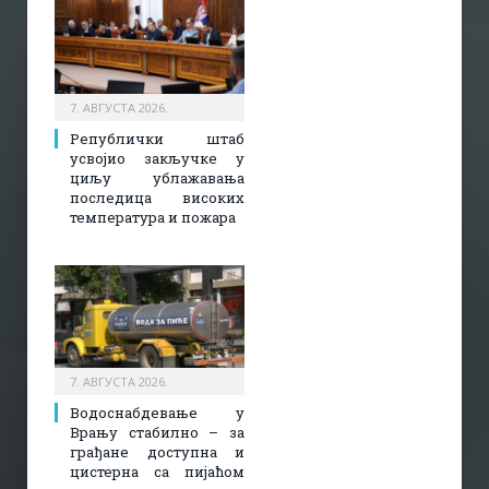
7. АВГУСТА 2026.
Републички штаб
усвојио закључке у
циљу ублажавања
последица високих
температура и пожара​
7. АВГУСТА 2026.
Водоснабдевање у
Врању стабилно – за
грађане доступна и
цистерна са пијаћом