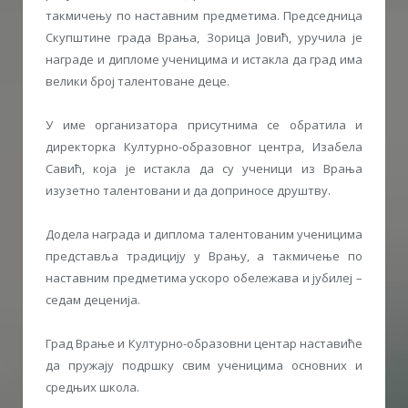
такмичењу по наставним предметима. Председница
Скупштине града Врања, Зорица Јовић, уручила је
награде и дипломе ученицима и истакла да град има
велики број талентоване деце.
У име организатора присутнима се обратила и
директорка Културно-образовног центра, Изабела
Савић, која је истакла да су ученици из Врања
изузетно талентовани и да доприносе друштву.
Додела награда и диплома талентованим ученицима
представља традицију у Врању, а такмичење по
наставним предметима ускоро обележава и јубилеј –
седам деценија.
Град Врање и Културно-образовни центар наставиће
да пружају подршку свим ученицима основних и
средњих школа.