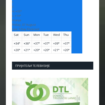
°
C
H:
+
33°
L:
+
19°
Vranje
Friday, 07 August
See 7-Day Forecast
Sat
Sun
Mon
Tue
Wed
Thu
+
34°
+
36°
+
37°
+
37°
+
39°
+
37°
+
20°
+
21°
+
20°
+
20°
+
21°
+
20°
ПРИЈАТЕЉИ ТЕЛЕВИЗИЈЕ