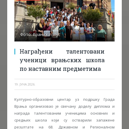
Фото: Врањска плус
Награђени талентовани
ученици врањских школа
по наставним предметима
19. ЈУНА 2026.
Културно-образовни центар уз подршку Града
Врања организовао је свечану доделу диплома и
награда талентованим ученицима основних и
средњих школа који су остварили запажене
резултате на 68. Државном и Регионалном