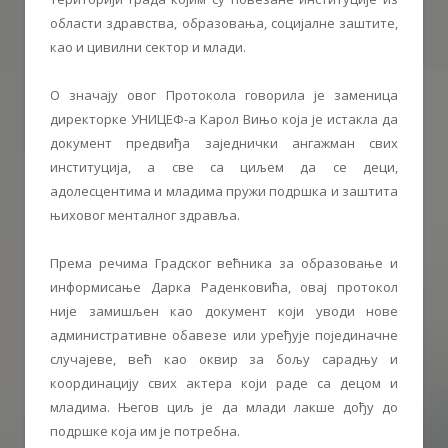
области здравства, образовања, социјалне заштите,
као и цивилни сектор и млади.
О значају овог Протокола говорила је заменица
директорке УНИЦЕФ-а Карол Вињо која је истакла да
документ предвиђа заједнички ангажман свих
институција, а све са циљем да се деци,
адолесцентима и младима пружи подршка и заштита
њиховог менталног здравља.
Према речима Градског већника за образовање и
информисање Дарка Раденковића, овај протокол
није замишљен као документ који уводи нове
административне обавезе или уређује појединачне
случајеве, већ као оквир за бољу сарадњу и
координацију свих актера који раде са децом и
младима. Његов циљ је да млади лакше дођу до
подршке која им је потребна.