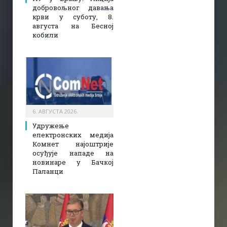
добровољног давања
крви у суботу, 8.
августа на Бесној
кобили
6. АВГУСТА 2026.
Удружење
електронских медија
Комнет најоштрије
осуђује нападе на
новинаре у Бачкој
Паланци