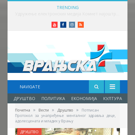
TRENDING
Одржана Конференција клубова Зоне „Исток“ уочи почетка нове сезоне
Youtube
Facebook
Instagram
RSS
NAVIGATE
ДРУШТВО
ПОЛИТИКА
ЕКОНОМИЈА
КУЛТУРА
ОБ
»
»
»
Почетна
Вести
Друштво
Потписан
Протокол за унапређење менталног здравља деце,
адолесцената и младих у Врању
ДРУШТВО