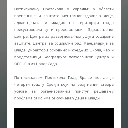
Потписивању Протокола о сарадњи у области
превенције и заштите менталног здравља деце,
адолесцената и младих на територији града
присуствовали су и представници Здравственог
центра, Центра за развој локалних услуга социјалне
заштите, Центра за социјални рад, Канцеларије за
младе, директори основних и средњих школа, као и
представници Београдског психолошког центра и
ОПЕНС-а из Новог Сада.
Потписивањем Протокола Град Врање постао је
четврти град у Србији који на овај начин ствара
услове за организованији приступ решавању
проблема са којима се суочавају деца и млади.