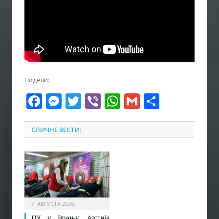
Подели:
Facebook
Messenger
Twitter
Viber
WhatsApp
Gmail
Share
СЛИЧНЕ ВЕСТИ:
7. АВГУСТА 2026.
ПУ у Врању: Акција