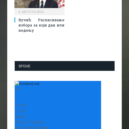
6. АВГУСТА 2026.
Вучић: Расписивање
избора за који дан или
недељу
ВРЕМЕ
+
31
°
C
H:
+
33°
L:
+
20°
Vranje
Friday, 07 August
See 7-Day Forecast