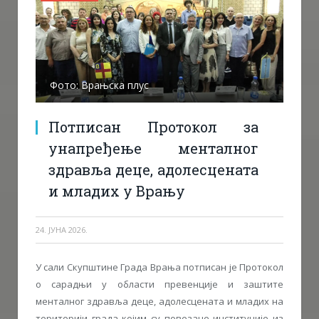
Фото: Врањска плус
Потписан Протокол за
унапређење менталног
здравља деце, адолесцената
и младих у Врању
24. ЈУНА 2026.
У сали Скупштине Града Врања потписан је Протокол
о сарадњи у области превенције и заштите
менталног здравља деце, адолесцената и младих на
територији града којим су повезане институције из