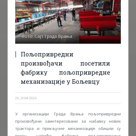
Фото: Сајт Града Врања
Пољопривредни
произвођачи посетили
фабрику пољопривредне
механизације у Бољевцу
26. ЈУНА 2026.
У организацији Града Врања пољопривредни
произвођачи заинтересовани за набавку нових
трактора и прикључне механизације обишли су
погон највеће фабрике пољопривредне