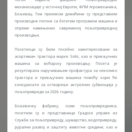
механизације у источној Европи, ФПМ Агромеханика,
Бољевац. Том приликом домаћини су представили
производне погоне са богатим програмом машина и
опреме намењених савременој пољопривредној
производњи.
Посетиоци су били посебно заинтересовани за
асортиман трактора марке Solis, као и прикључних
машина за воћарску производњу. Посета је
резултирала наручивањем профактура за неколико
трактора и прикључних машина помоћу којих ће
конкурисати за остварење актуелних субвенција у
пољопривреди за 2026. годину.
Бољевачку фабрику, осим пољопривредника,
посетили су и представници Градске управе из
Службе за пољопривреду, шумарство, водопривреду,
рурални развој и заштиту животне средине, као и