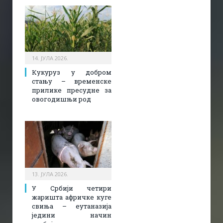
14. ЈУЛА 2026.
Кукуруз у добром
стању – временске
прилике пресудне за
овогодишњи род
13. ЈУЛА 2026.
У Србији четири
жаришта афричке куге
свиња – еутаназија
једини начин