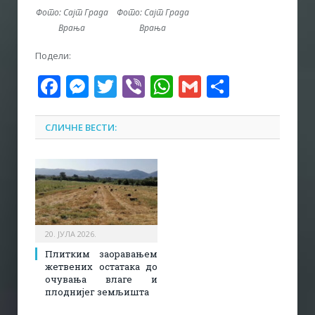
Фото: Сајт Града
Фото: Сајт Града
Врања
Врања
Подели:
Facebook
Messenger
Twitter
Viber
WhatsApp
Gmail
Share
СЛИЧНЕ ВЕСТИ:
20. ЈУЛА 2026.
Плитким заоравањем
жетвених остатака до
очувања влаге и
плоднијег земљишта