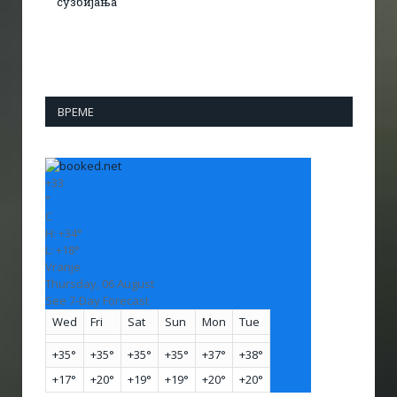
сузбијања
ВРЕМЕ
+
33
°
C
H:
+
34°
L:
+
18°
Vranje
Thursday, 06 August
See 7-Day Forecast
Wed
Fri
Sat
Sun
Mon
Tue
+
35°
+
35°
+
35°
+
35°
+
37°
+
38°
+
17°
+
20°
+
19°
+
19°
+
20°
+
20°