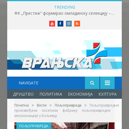
TRENDING
ФК „Престиж“ формирао омладинску селекцију – нови корак у развоју младих фудбалера
Youtube
Facebook
Instagram
RSS
NAVIGATE
ДРУШТВО
ПОЛИТИКА
ЕКОНОМИЈА
КУЛТУРА
ОБ
»
»
»
Почетна
Вести
Пољопривреда
Пољопривредни
произвођачи посетили фабрику пољопривредне
механизације у Бољевцу
ПОЉОПРИВРЕДА