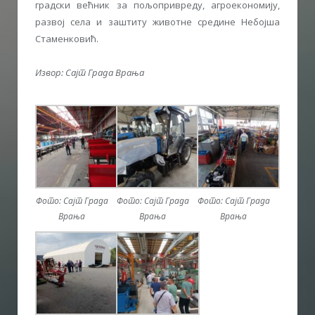
градски већник за пољопривреду, агроекономију,
развој села и заштиту животне средине Небојша
Стаменковић.
Извор: Сајт Града Врања
Фото: Сајт Града
Фото: Сајт Града
Фото: Сајт Града
Врања
Врања
Врања