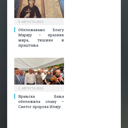
4. АВГУСТА 2026.
Обележавамо Благу
Марију – празник
мира, тишине и
праштања
2. АВГУСТА 2026.
Врањска Бања
обележила славу –
Светог пророка Илију