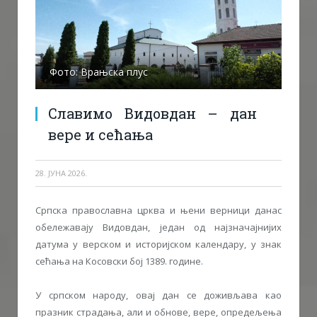
Фото: Врањска плус
Славимо Видовдан – дан
вере и сећања
28. ЈУНА 2026.
Српска православна црква и њени верници данас
обележавају Видовдан, један од најзначајнијих
датума у верском и историјском календару, у знак
сећања на Косовски бој 1389. године.
У српском народу, овај дан се доживљава као
празник страдања, али и обнове, вере, опредељења