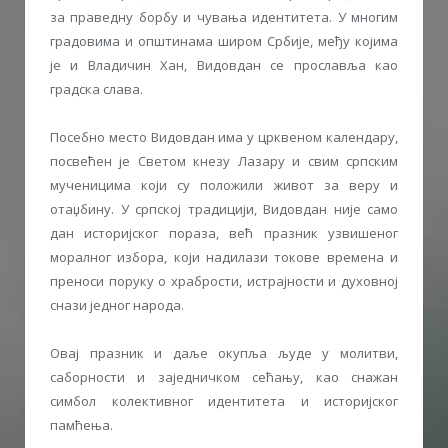
за праведну борбу и чувања идентитета. У многим
градовима и општинама широм Србије, међу којима
је и Владичин Хан, Видовдан се прославља као
градска слава.
Посебно место Видовдан има у црквеном календару,
посвећен је Светом кнезу Лазару и свим српским
мученицима који су положили живот за веру и
отаџбину. У српској традицији, Видовдан није само
дан историјског пораза, већ празник узвишеног
моралног избора, који надилази токове времена и
преноси поруку о храбрости, истрајности и духовној
снази једног народа.
Овај празник и даље окупља људе у молитви,
саборности и заједничком сећању, као снажан
симбол колективног идентитета и историјског
памћења.