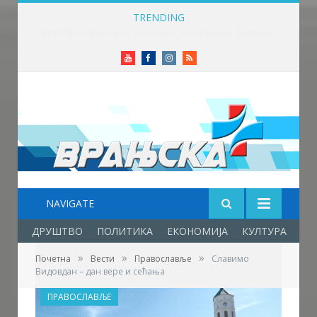
TRENDING
Приређен пријем за учеснике Фестивала фолклора у Врањској Бањи
Youtube
Facebook
Instagram
RSS
NAVIGATE
ДРУШТВО
ПОЛИТИКА
ЕКОНОМИЈА
КУЛТУРА
ОБ
»
»
»
Почетна
Вести
Православље
Славимо
Видовдан – дан вере и сећања
ПРАВОСЛАВЉЕ