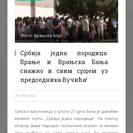
Фото: Врањска плус
Србија једна породица:
Врање и Врањска Бања
снажно и свим срцем уз
председника Вучића!
29. ЈУНА 2026.
Српска престоница у суботу 27. јуна била је домаћин
великог скупа „Србија једна породица“. На платоу
испред Дома Народне Скупштине окупио се велики
број грађана из целе земље како би пружили