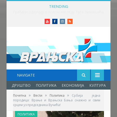
TRENDING
Грађани одлучују о новом изгледу Трга Немањића
Youtube
Facebook
Instagram
RSS
NAVIGATE
ДРУШТВО
ПОЛИТИКА
ЕКОНОМИЈА
КУЛТУРА
ОБ
»
»
»
Почетна
Вести
Политика
Србија једна
породица: Врање и Врањска Бања снажно и свим
срцем уз председника Вучића!
ПОЛИТИКА