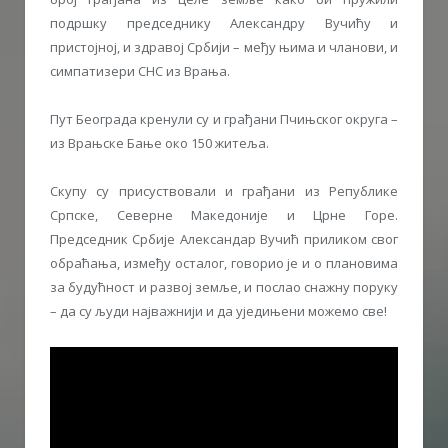
подршку председнику Александру Вучићу и
пристојној, и здравој Србији – међу њима и чланови, и
симпатизери СНС из Врања.
Пут Београда кренули су и грађани Пчињског округа –
из Врањске Бање око 150 житеља.
Скупу су присуствовали и грађани из Републике
Српске, Северне Македоније и Црне Горе.
Председник Србије Александар Вучић приликом свог
обраћања, између осталог, говорио је и о плановима
за будућност и развој земље, и послао снажну поруку
– да су људи најважнији и да уједињени можемо све!