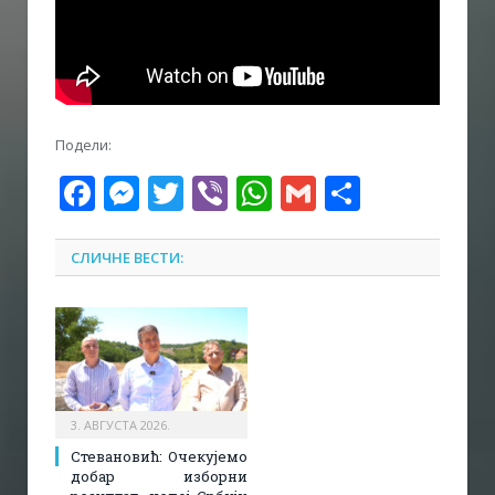
Подели:
Facebook
Messenger
Twitter
Viber
WhatsApp
Gmail
Share
СЛИЧНЕ ВЕСТИ:
3. АВГУСТА 2026.
Стевановић: Очекујемо
добар изборни