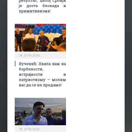
резултат, целој Србији
је доста блокада и
примитивизма!
18. ЈУЛА 2026.
Вучевић: Хвала вам на
борбености,
истрајности и
патриотизму – молим
вас да се не предамо!
18. ЈУЛА 2026.