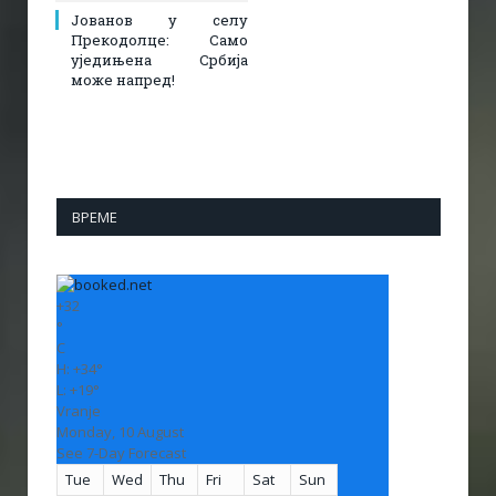
Јованов у селу
Прекодолце: Само
уједињена Србија
може напред!
ВРЕМЕ
+
32
°
C
H:
+
34°
L:
+
19°
Vranje
Monday, 10 August
See 7-Day Forecast
Tue
Wed
Thu
Fri
Sat
Sun