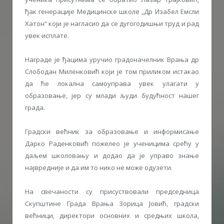
ђак генерације Медицинске школе „Др Изабел Емсли
Хатон“ који је нагласио да се дугогодишњи труд и рад
увек исплате.
Награде је ђацима уручио градоначелник Врања др
Слободан Миленковић који је том приликом истакао
да ће локална самоуправа увек улагати у
образовање, јер су млади људи будућност нашег
града.
Градски већник за образовање и информисање
Дарко Раденковић пожелео је ученицима срећу у
даљем школовању и додао да је управо знање
највредније и да им то нико не може одузети.
На свечаности су присуствовали председница
Скупштине Града Врања Зорица Јовић, градски
већници, директори основних и средњих школа,