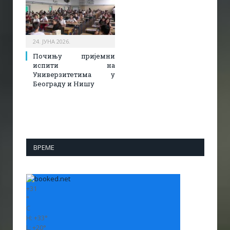
24. ЈУНА 2026.
Почињу пријемни
испити на
Универзитетима у
Београду и Нишу
ВРЕМЕ
+
31
°
C
H:
+
33°
L:
+
20°