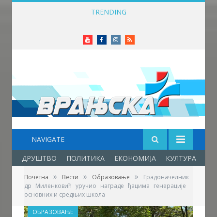
TRENDING
Одржана Конференција клубова Зоне „Исток“ уочи почетка нове сезоне
Youtube
Facebook
Instagram
RSS
NAVIGATE
ДРУШТВО
ПОЛИТИКА
ЕКОНОМИЈА
КУЛТУРА
ОБ
»
»
»
Почетна
Вести
Образовање
Градоначелник
др Миленковић уручио награде ђацима генерације
основних и средњих школа
ОБРАЗОВАЊЕ