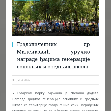
Фото: Врањска плус
Градоначелник др
Миленковић уручио
награде ђацима генерације
основних и средњих школа
30. ЈУНА 2026.
У Градском парку одржана је свечана додела
награда ђацима генерације основних и средњих
школа са територије града. У име свих награђених
ученика присутнима се обратио Лазар Трајковић,