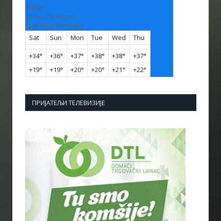
Vranje
Friday, 07 August
See 7-Day Forecast
Sat
Sun
Mon
Tue
Wed
Thu
+
34°
+
36°
+
37°
+
38°
+
38°
+
37°
+
19°
+
19°
+
20°
+
20°
+
21°
+
22°
ПРИЈАТЕЉИ ТЕЛЕВИЗИЈЕ