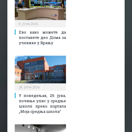
8. ЈУЛА 2026.
Ево како можете да
постанете део Дома за
ученике у Врању
28. ЈУНА 2026.
У понедељак, 29. јуна,
почиње упис у средње
школе преко портала
„Моја средња школа“