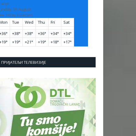
ranje
unday, 09 August
ee 7-Day Forecast
Mon
Tue
Wed
Thu
Fri
Sat
+
36°
+
38°
+
38°
+
36°
+
34°
+
34°
+
19°
+
19°
+
21°
+
19°
+
18°
+
17°
ПРИЈАТЕЉИ ТЕЛЕВИЗИЈЕ