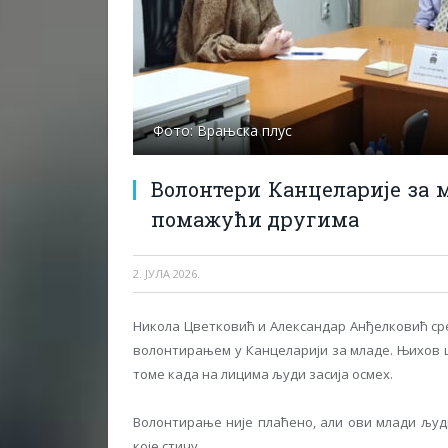
Фото: Врањска плус
Волонтери Канцеларије за м
помажући другима
2. ЈУЛА 2026.
Никола Цветковић и Александар Анђелковић ср
волонтирањем у Канцеларији за младе. Њихов ци
томе када на лицима људи засија осмех.
Волонтирање није плаћено, али ови млади људ
које стичу.