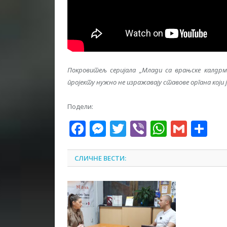
Покровитељ серијала „Млади са врањске калдр
пројекту нужно не изражавају ставове органа који 
Подели:
Facebook
Messenger
Twitter
Viber
WhatsA
Gmai
Sh
СЛИЧНЕ ВЕСТИ: