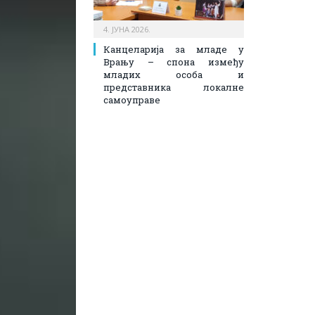
4. ЈУНА 2026.
Канцеларија за младе у
Врању – спона између
младих особа и
представника локалне
самоуправе