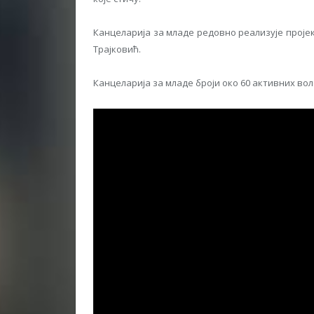
Канцеларија за младе редовно реализује пројек
Трајковић.
Канцеларија за младе броји око 60 активних во