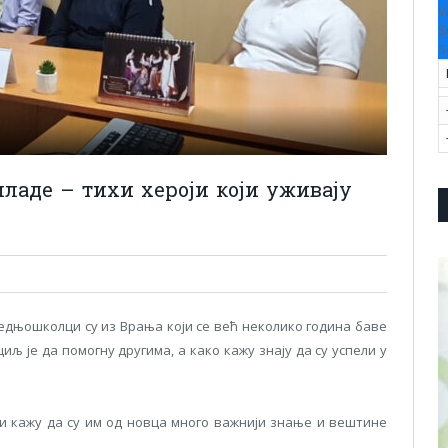
V
S
S
ладе – тихи хероји који уживају
едњошколци су из Врања који се већ неколико година баве
љ је да помогну другима, а како кажу знају да су успели у
и кажу да су им од новца много важнији знање и вештине