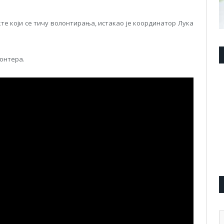
те који се тичу волонтирања, истакао је координатор Лука
лонтера.
А