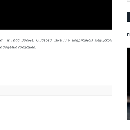
П
ме“ је Град Врање. Ставови изнети у подржаном медијском
је доделио средства.
pp
l
are