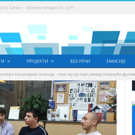
Фестивал фолклора у Врањској Бањи – празник младости, културе, традиције и пријатељства
ТИ
ПРОЈЕКТИ
БЕЗ РЕЧИ
ЕМИСИЈЕ
онтери Канцеларије за младе – тихи хероји који уживају помажући други
+
°
C
H
L