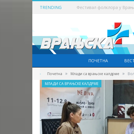
TRENDING
ПОЧЕТНА
ВЕС
»
»
-
Почетна
Млади са врањске калдрме
Вол
МЛАДИ СА ВРАЊСКЕ КАЛДРМЕ