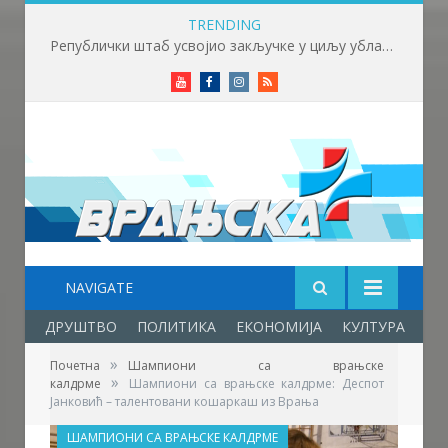
TRENDING
Републички штаб усвојио закључке у циљу ублажавања последица високих температура и пожара​
Youtube
Facebook
Instagram
RSS
NAVIGATE
ДРУШТВО
ПОЛИТИКА
ЕКОНОМИЈА
КУЛТУРА
ОБ
»
Почетна
Шампиони са врањске
»
калдрме
Шампиони са врањске калдрме: Деспот
Јанковић – талентовани кошаркаш из Врања
ШАМПИОНИ СА ВРАЊСКЕ КАЛДРМЕ