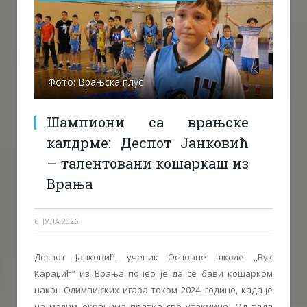
Фото: Врањска плус
Шампиони са врањске
калдрме: Деспот Јанковић
– талентовани кошаркаш из
Врања
6. ЈУЛА 2026.
Деспот Јанковић, ученик Основне школе ,,Вук
Караџић“ из Врања почео је да се бави кошарком
након Олимпијских игара током 2024. године, када је
на малим екранима пратио све утакмице. Од тада