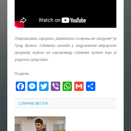
Покровитељ серијала „Шампиони са врањске калдрме“ је
Град Врање. Ставови изнети у подржаном медијском
пројекту нужно не изражавају ставове органа који је
доделио средства.
Подели:
Facebook
Messenger
Twitter
Viber
WhatsApp
Gmail
Share
СЛИЧНЕ ВЕСТИ: