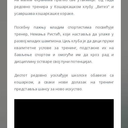
редовно тренира у Кошаркашком клубу ,,Витез“ и
усавршава кошаркашке кораке.
Посебну пажњу младим спортистима посвећује
тренер, Немања Ристић, који наставља да улаже у
развој младих шампиона. Циљ клуба је да деци пружи
квалитетне услове за тренинг, подстакне их на
бављење спортом и омогући им да кроз рад и
дисциплину остваре свој пуни потенцијал.
Деспот редовно усклађује школске обавезе са
кошарком, а сваки нови долазак на тренинг
представља шансу за ново искуство.