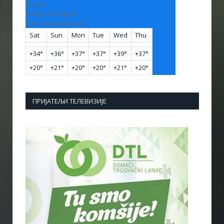
Vranje
Friday, 07 August
See 7-Day Forecast
Sat
Sun
Mon
Tue
Wed
Thu
+
34°
+
36°
+
37°
+
37°
+
39°
+
37°
+
20°
+
21°
+
20°
+
20°
+
21°
+
20°
ПРИЈАТЕЉИ ТЕЛЕВИЗИЈЕ