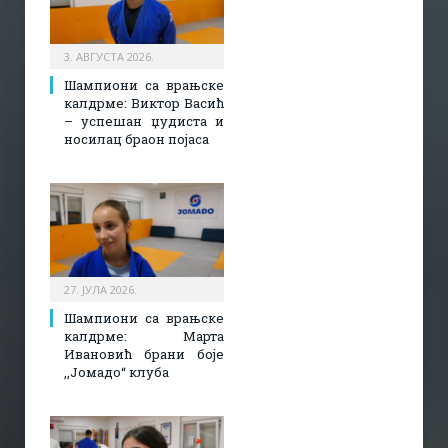
3. АВГУСТА 2026.
Шампиони са врањске
калдрме: Виктор Васић
– успешан џудиста и
носилац браон појаса
27. ЈУЛА 2026.
Шампиони са врањске
калдрме: Марта
Ивановић брани боје
,,Јомадо“ клуба