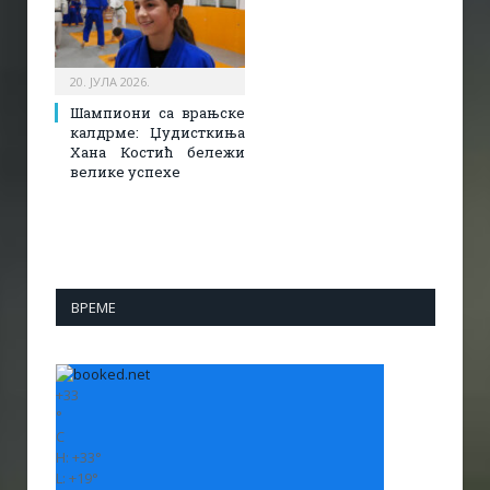
20. ЈУЛА 2026.
Шампиони са врањске
калдрме: Џудисткиња
Хана Костић бележи
велике успехе
ВРЕМЕ
+
33
°
C
H:
+
33°
L:
+
19°