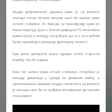
Акције добровољног давања крви су од великог
значаја током летњих месеци како би залихе крви
остале стабилне. Из Завода за трансфузију крви из
Ниша поручују да је у благом дефициту РХ негативна
крвна група и апелују на грађане да се у што већем
броју одазивају и донирају драгоцену течност.
Крв може донирати свака здрава особа старости
између 18 и 65 година.
Како би залихе крви остале стабилне, потребно је
хиљаду давалаца у Србији на дневном нивоу, а
организовање оваквих акција током лета од великог
је значаја како би се грађани мотивисали да некоме
спасу живот.