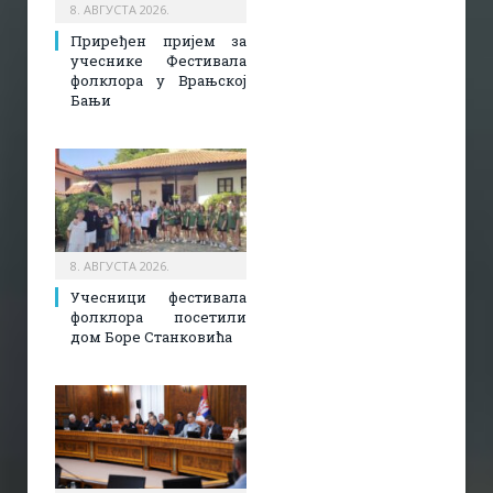
8. АВГУСТА 2026.
Приређен пријем за
учеснике Фестивала
фолклора у Врањској
Бањи
8. АВГУСТА 2026.
Учесници фестивала
фолклора посетили
дом Боре Станковића