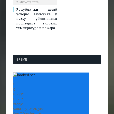
7. АВГУСТА 2026.
Републички штаб
усвојио закључке у
циљу ублажавања
последица високих
температура и пожара​
ВРЕМЕ
+
32
°
C
H:
+
33°
L:
+
20°
Vranje
Saturday, 08 August
See 7-Day Forecast