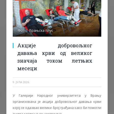
Фото: Врањска плус
Акције добровољног
давања крви од великог
значаја током летњих
месеци
9. ЈУЛА 2026.
У Галерији Народног универзитета у Врању
организована је акција добровољног давања крви
којој се одазвао велики број грађана како би помогли
онима којима је то неопходно.