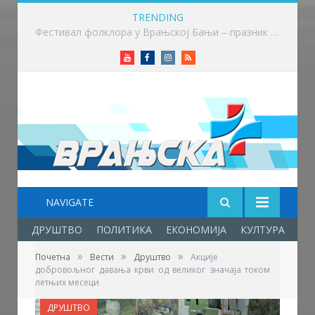
TRENDING
Приређен пријем за учеснике Фестивала фолклора у Врањској Бањи
Youtube
Facebook
Instagram
RSS
NAVIGATE
ДРУШТВО
ПОЛИТИКА
ЕКОНОМИЈА
КУЛТУРА
ОБ
»
»
»
Почетна
Вести
Друштво
Акције
добровољног давања крви од великог значаја током
летњих месеци
ДРУШТВО