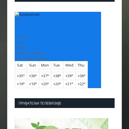
+
31
°
C
H:
+
32°
L:
+
19°
Vranje
Friday, 07 August
See 7-Day Forecast
Sat
Sun
Mon
Tue
Wed
Thu
+
35°
+
36°
+
37°
+
38°
+
39°
+
36°
+
19°
+
19°
+
20°
+
20°
+
21°
+
22°
ПРИЈАТЕЉИ ТЕЛЕВИЗИЈЕ