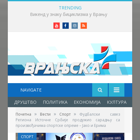
TRENDING
Млади аниматори из више земаља стижу у Врање – почиње „Златни пуж“
Youtube
Facebook
Instagram
RSS
NAVIGATE
ДРУШТВО
ПОЛИТИКА
ЕКОНОМИЈА
КУЛТУРА
ОБ
»
»
»
Почетна
Вести
Спорт
Фудбалски савез
Региона Источне Србије продужио сарадњу са
произвођачима спортске опреме – Јако и Ерима
СПОРТ