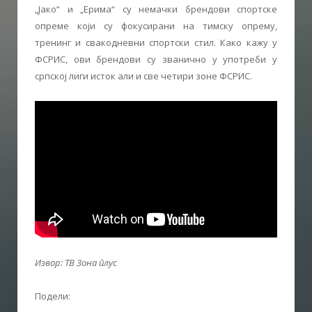
„Јако“ и „Ерима“ су немачки брендови спортске
опреме који су фокусирани на тимску опрему,
тренинг и свакодневни спортски стил. Како кажу у
ФСРИС, ови брендови су званично у употреби у
српској лиги исток али и све четири зоне ФСРИС.
Извор: ТВ Зона плус
Подели: