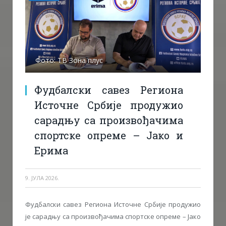
Фото: ТВ Зона плус
Фудбалски савез Региона
Источне Србије продужио
сарадњу са произвођачима
спортске опреме – Јако и
Ерима
9. ЈУЛА 2026.
Фудбалски савез Региона Источне Србије продужио
је сарадњу са произвођачима спортске опреме – Јако