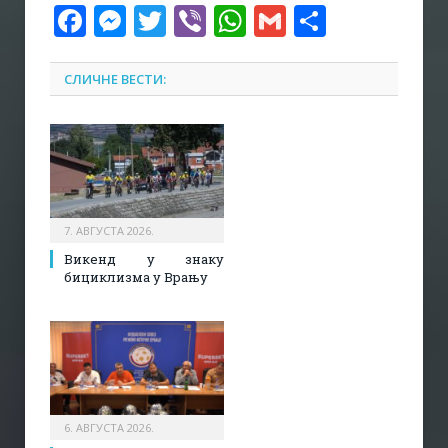
Facebook
Messenger
Twitter
Viber
WhatsApp
Gmail
Share
СЛИЧНЕ ВЕСТИ:
7. АВГУСТА 2026.
Викенд у знаку
бициклизма у Врању
6. АВГУСТА 2026.