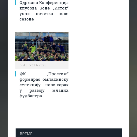
Одржана Конференција
клубова Зоне „Исток“
уочи почетка нове
сезоне
5. АВГУСТА 2026.
ФК „Престиж“
формирао омладинску
селекцију – нови корак
у развоју младих
фудбалера
ВРЕМЕ