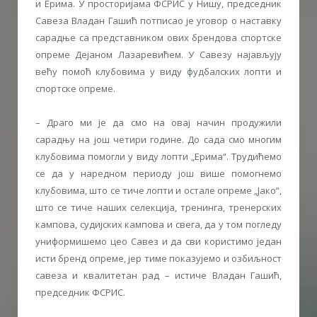
и Ерима. У просторијама ФСРИС у Нишу, председник
Савеза Владан Гашић потписао је уговор о наставку
сарадње са представником ових брендова спортске
опреме Дејаном Лазаревићем. У Савезу најављују
већу помоћ клубовима у виду фудбалских лопти и
спортске опреме.
– Драго ми је да смо на овај начин продужили
сарадњу на још четири године. До сада смо многим
клубовима помогли у виду лопти „Ерима“. Трудићемо
се да у наредном периоду још више помогнемо
клубовима, што се тиче лопти и остале опреме „Јако“,
што се тиче наших селекција, тренинга, тренерских
кампова, судијских кампова и свега, да у том погледу
униформишемо цео Савез и да сви користимо један
исти бренд опреме, јер тиме показујемо и озбиљност
савеза и квалитетан рад – истиче Владан Гашић,
председник ФСРИС.