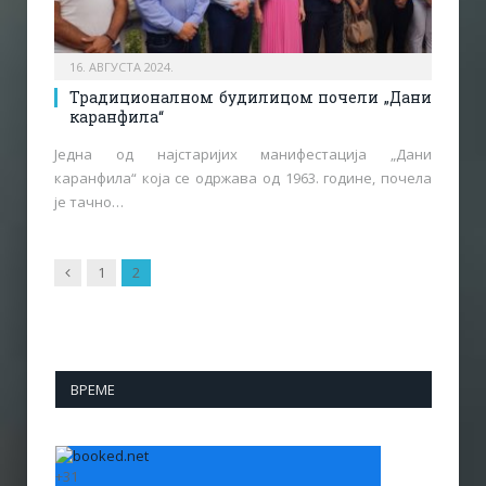
16. АВГУСТА 2024.
Традиционалном будилицом почели „Дани
каранфила“
Једна од најстаријих манифестација „Дани
каранфила“ која се одржава од 1963. године, почела
је тачно…
Previous
1
2
ВРЕМЕ
+
31