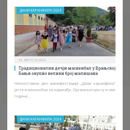
ДАНИ КАРАНФИЛА 2024
16. АВГУСТА 2024.
Традиционални дечји маскенбал у Врањској
Бањи окупио велики број малишана
Неизоставни део манифестације „Дани каранфила“
јесте и маскенбал за најмлађе. Организатори су и ове
године…
ДАНИ КАРАНФИЛА 2024