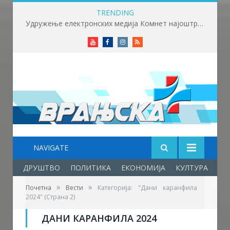
TRENDING
Удружење електронских медија Комнет најоштрије осуђује нападе на новинаре у Бачкој Паланци
Youtube
Facebook
Instagram
RSS
NAVIGATE
ДРУШТВО
ПОЛИТИКА
ЕКОНОМИЈА
КУЛТУРА
ОБ
»
»
Почетна
Вести
Категорија: "Дани каранфила
2024"
(Страна 2)
ДАНИ КАРАНФИЛА 2024