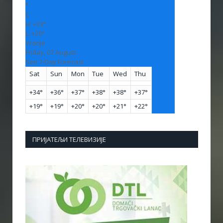
°
C
H:
+
33°
L:
+
20°
Vranje
Friday, 07 August
See 7-Day Forecast
Sat
Sun
Mon
Tue
Wed
Thu
+
34°
+
36°
+
37°
+
38°
+
38°
+
37°
+
19°
+
19°
+
20°
+
20°
+
21°
+
22°
ПРИЈАТЕЉИ ТЕЛЕВИЗИЈЕ