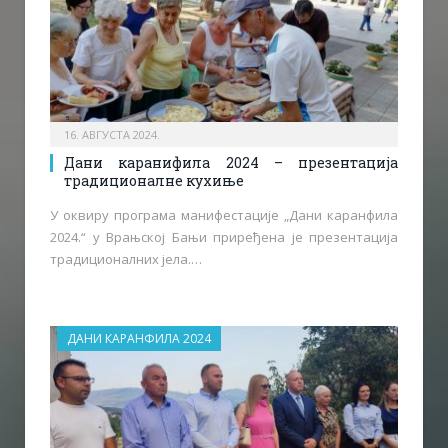
16. АВГУСТА 2024.
Дани каранифила 2024 – презентација
традиционалне кухиње
У оквиру програма манифестације „Дани каранфила
2024.“ у Врањској Бањи приређена је презентација
традиционалних јела.…
ДАНИ КАРАНФИЛА 2024